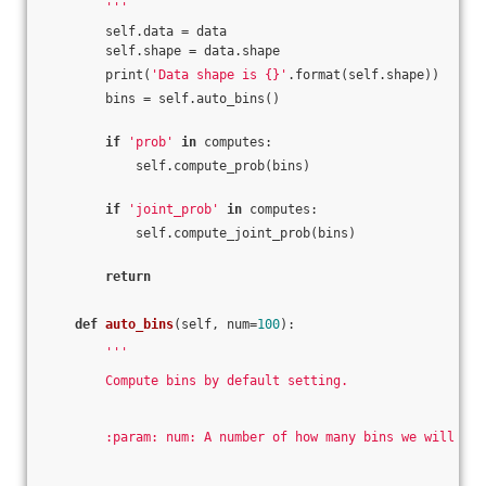
        '''
        self.data = data
        self.shape = data.shape
        print(
'Data shape is {}'
.format(self.shape))
        bins = self.auto_bins()
if
'prob'
in
 computes:
            self.compute_prob(bins)
if
'joint_prob'
in
 computes:
            self.compute_joint_prob(bins)
return
def
auto_bins
(self, num=
100
)
:
'''
        Compute bins by default setting.
        :param: num: A number of how many bins we will use