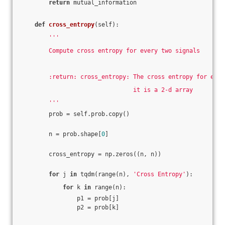
return
 mutual_information
def
cross_entropy
(self)
:
'''
        Compute cross entropy for every two signals
        :return: cross_entropy: The cross entropy for ever
                                it is a 2-d array
        '''
        prob = self.prob.copy()
        n = prob.shape[
0
]
        cross_entropy = np.zeros((n, n))
for
 j 
in
 tqdm(range(n), 
'Cross Entropy'
):
for
 k 
in
 range(n):
                p1 = prob[j]
                p2 = prob[k]