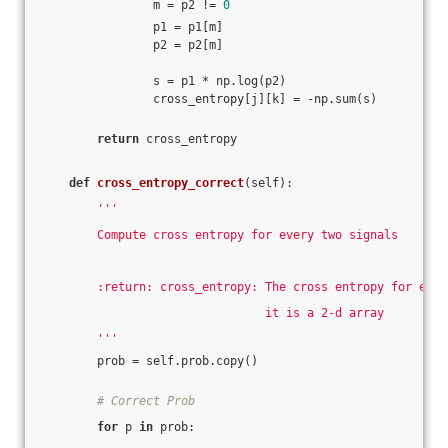
                m = p2 != 
0
                p1 = p1[m]
                p2 = p2[m]
                s = p1 * np.log(p2)
                cross_entropy[j][k] = -np.sum(s)
return
 cross_entropy
def
cross_entropy_correct
(self)
:
'''
        Compute cross entropy for every two signals
        :return: cross_entropy: The cross entropy for ever
                                it is a 2-d array
        '''
        prob = self.prob.copy()
# Correct Prob
for
 p 
in
 prob: