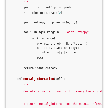
        '''
        joint_prob = self.joint_prob
        n = joint_prob.shape[
0
]
        joint_entropy = np.zeros((n, n))
for
 j 
in
 tqdm(range(n), 
'Joint Entropy'
):
for
 k 
in
 range(n):
                p = joint_prob[j][k].flatten()
                e = scipy.stats.entropy(p)
                joint_entropy[j][k] = e
pass
return
 joint_entropy
def
mutual_information
(self)
:
'''
        Compute mutual information for every two signals
        :return: mutual_information: The mutual informatio