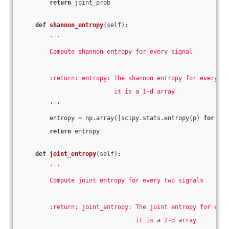
return
 joint_prob
def
shannon_entropy
(self)
:
'''
        Compute shannon entropy for every signal
        :return: entropy: The shannon entropy for every si
                          it is a 1-d array
        '''
        entropy = np.array([scipy.stats.entropy(p) 
for
 p 
i
return
 entropy
def
joint_entropy
(self)
:
'''
        Compute joint entropy for every two signals
        :return: joint_entropy: The joint entropy for ever
                                it is a 2-d array