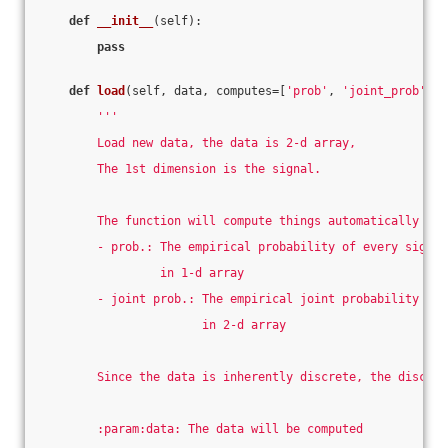
def
__init__
(self)
:
pass
def
load
(self, data, computes=[
'prob'
, 
'joint_prob'
])
:
'''
        Load new data, the data is 2-d array,
        The 1st dimension is the signal.
        The function will compute things automatically
        - prob.: The empirical probability of every signal
                 in 1-d array
        - joint prob.: The empirical joint probability of 
                       in 2-d array
        Since the data is inherently discrete, the discret
        :param:data: The data will be computed