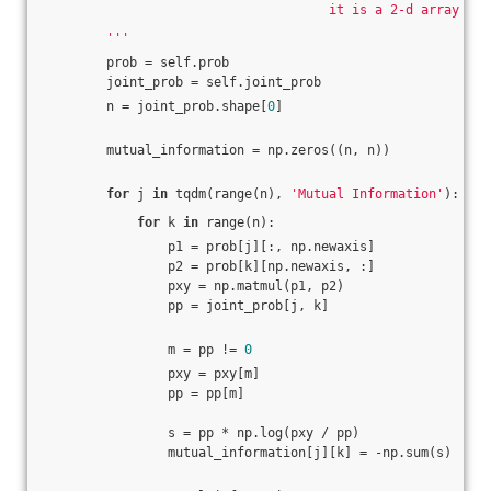
                                     it is a 2-d array
        '''
        prob = self.prob
        joint_prob = self.joint_prob
        n = joint_prob.shape[
0
]
        mutual_information = np.zeros((n, n))
for
 j 
in
 tqdm(range(n), 
'Mutual Information'
):
for
 k 
in
 range(n):
                p1 = prob[j][:, np.newaxis]
                p2 = prob[k][np.newaxis, :]
                pxy = np.matmul(p1, p2)
                pp = joint_prob[j, k]
                m = pp != 
0
                pxy = pxy[m]
                pp = pp[m]
                s = pp * np.log(pxy / pp)
                mutual_information[j][k] = -np.sum(s)