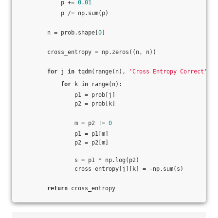
            p += 
0.01
            p /= np.sum(p)
        n = prob.shape[
0
]
        cross_entropy = np.zeros((n, n))
for
 j 
in
 tqdm(range(n), 
'Cross Entropy Correct'
):
for
 k 
in
 range(n):
                p1 = prob[j]
                p2 = prob[k]
                m = p2 != 
0
                p1 = p1[m]
                p2 = p2[m]
                s = p1 * np.log(p2)
                cross_entropy[j][k] = -np.sum(s)
return
 cross_entropy