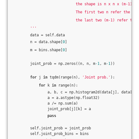
                             the shape is n x n x (m-1) x 
                             The first two n refer the sig
                             the last two (m-1) refer the 
        '''
        data = self.data
        n = data.shape[
0
]
        m = bins.shape[
0
]
        joint_prob = np.zeros((n, n, m
-1
, m
-1
))
for
 j 
in
 tqdm(range(n), 
'Joint prob.'
):
for
 k 
in
 range(n):
                a, b, c = np.histogram2d(data[j], data[k],
                a = a.astype(np.float32)
                a /= np.sum(a)
                joint_prob[j][k] = a
pass
        self.joint_prob = joint_prob
        self.joint_prob_bins = bins