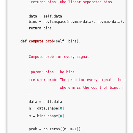
        :return: bins: Hhe linear seperated bins
        '''
        data = self.data
        bins = np.linspace(np.min(data), np.max(data), num
return
 bins
def
compute_prob
(self, bins)
:
'''
        Compute prob for every signal
        :param: bins: The bins
        :return: prob: The prob for every signal, the shap
                       where m is the count of bins, n is 
        '''
        data = self.data
        n = data.shape[
0
]
        m = bins.shape[
0
]
        prob = np.zeros((n, m
-1
))