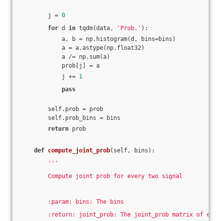
        j = 
0
for
 d 
in
 tqdm(data, 
'Prob.'
):
            a, b = np.histogram(d, bins=bins)
            a = a.astype(np.float32)
            a /= np.sum(a)
            prob[j] = a
            j += 
1
pass
        self.prob = prob
        self.prob_bins = bins
return
 prob
def
compute_joint_prob
(self, bins)
:
'''
        Compute joint prob for every two signal
        :param: bins: The bins
        :return: joint_prob: The joint_prob matrix of ever