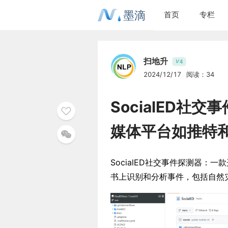
墨滴
首页
专栏
扫地升
4
V
2024/12/17
阅读：34
SocialED社
媒体平台如推特
SocialED社交事件探测器：
书上识别和分析事件，包括自然