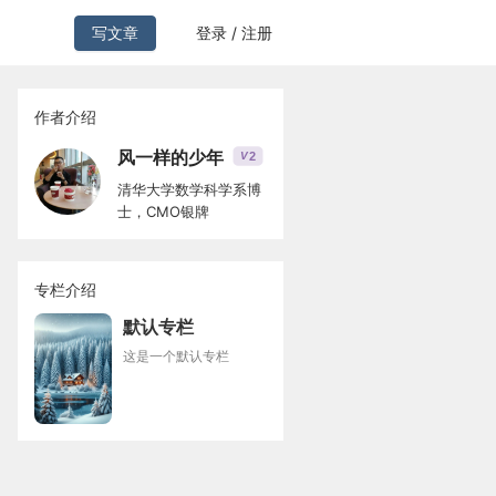
写文章
登录 / 注册
作者介绍
风一样的少年
2
V
清华大学数学科学系博
士，CMO银牌
专栏介绍
默认专栏
这是一个默认专栏