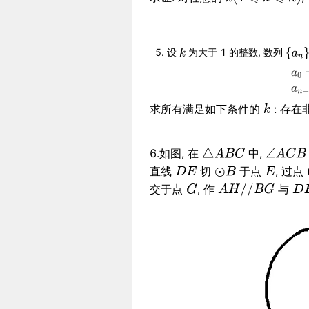
设
为大于 1 的整数, 数列
求所有满足如下条件的
: 存
6.如图, 在
中,
直线
切
于点
, 过点
交于点
, 作
与