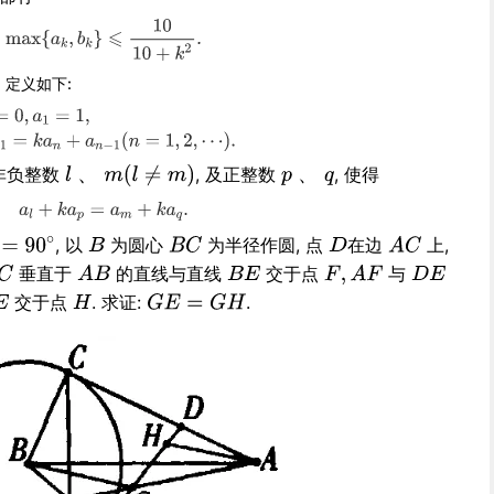
定义如下:
、
在非负整数
, 及正整数
, 使得
、
, 以
为圆心
为半径作圆, 点
在边
上,
垂直于
的直线与直线
交于点
与
交于点
. 求证:
.