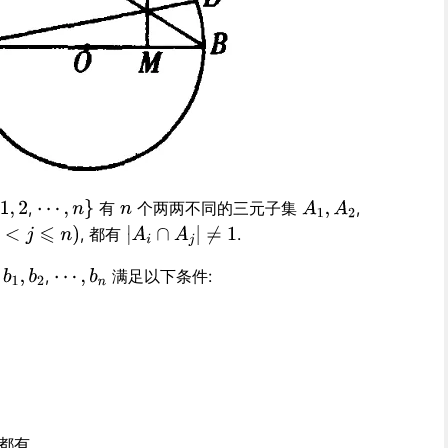
,
有
个两两不同的三元子集
,
, 都有
.
与
,
满足以下条件:
 都有