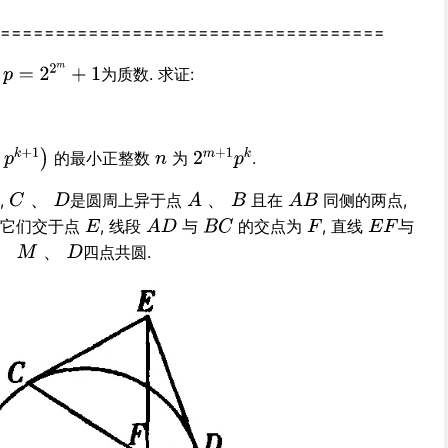
===================================
,
为质数. 求证:
的最小正整数
为
.
、
、
,
是圆周上异于点
且在
同侧的两点,
，它们交于点
, 线段
与
的交点为
, 直线
与
、
、
四点共圆.