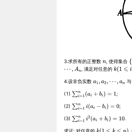
3.求所有的正整数
, 使得集合
, 满足对任意的
4.设非负实数
(1)
;
(2)
;
(3)
.
求证: 对任意的
,