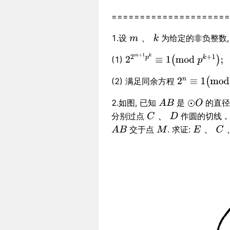
=====================
、
1.设
为给定的非负整数
(1)
(2) 满足同余方程
2.如图, 已知
是
的直径
、
分别过点
作圆的切线
、
交于点
. 求证: