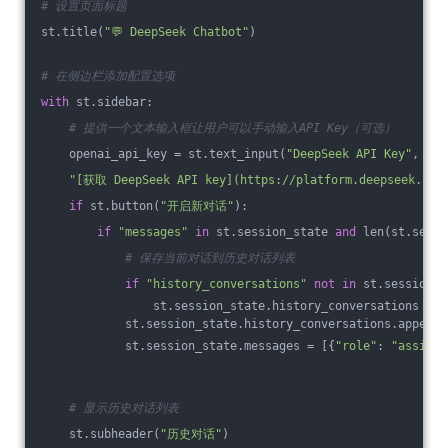
# 设置页面标题  
st.title(
"💬 DeepSeek Chatbot"
)  
# 在侧边栏添加配置选项  
with
 st.sidebar:  
# 提供一个文本输入框让用户可以手动输入API Key（可选）  
    openai_api_key = st.text_input(
"DeepSeek API Key"
, key
"[获取 DeepSeek API key](https://platform.deepseek.com
if
 st.button(
"开启新对话"
):  
if
"messages"
in
 st.session_state 
and
 len(st.sessi
# 保存当前对话到历史对话列表  
if
"history_conversations"
not
in
 st.session_s
                st.session_state.history_conversations = [
            st.session_state.history_conversations.append(
            st.session_state.messages = [{
"role"
: 
"assista
# 显示历史对话列表  
    st.subheader(
"历史对话"
)  