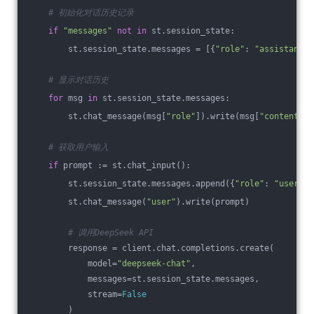
# 初始化对话历史记录  
if
"messages"
not
in
 st.session_state:  
        st.session_state.messages = [{
"role"
: 
"assistant"
,
# 显示对话历史  
for
 msg 
in
 st.session_state.messages:  
        st.chat_message(msg[
"role"
]).write(msg[
"content"
])
# 获取用户输入  
if
 prompt := st.chat_input():  
        st.session_state.messages.append({
"role"
: 
"user"
, 
        st.chat_message(
"user"
).write(prompt)  
# 调用DeepSeek API  
        response = client.chat.completions.create(  
            model=
"deepseek-chat"
,  
            messages=st.session_state.messages,  
            stream=
False
        )  