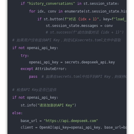
if
"history_conversations"
in
 st.session_state:  
for
 idx, conv 
in
 enumerate(st.session_state.histor
if
 st.button(
f"对话 
{idx + 
1
}
"
, key=
f"load_con
                st.session_state.messages = conv  
# st.success(f"成功加载对话 {idx + 1}")  
# 如果用户没有提供API Key，则尝试从secrets.toml文件中获取  
if
not
 openai_api_key:  
try
:  
        openai_api_key = secrets.deepseek_api.key  
except
 AttributeError:  
pass
# 如果在secrets.toml中找不到API Key，则保持opena
# 检查API Key是否已提供  
if
not
 openai_api_key:  
    st.info(
"请添加新的API Key"
)  
else
:  
    base_url = 
"https://api.deepseek.com"
    client = OpenAI(api_key=openai_api_key, base_url=base_