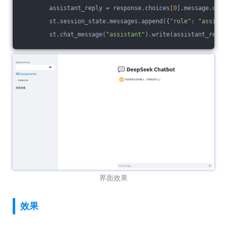
        assistant_reply = response.choices[
0
].message.cont
        st.session_state.messages.append({
"role"
: 
"assista
        st.chat_message(
"assistant"
).write(assistant_reply
界面效果
效果