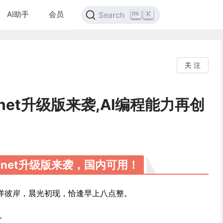
AI助手
会员
K
Search
关 注
Sonnet升级版来袭,AI编程能力再创
！
 Sonnet升级版来袭，国内可用！
洋彼岸，晨光初现，恰逢早上八点整。
场。