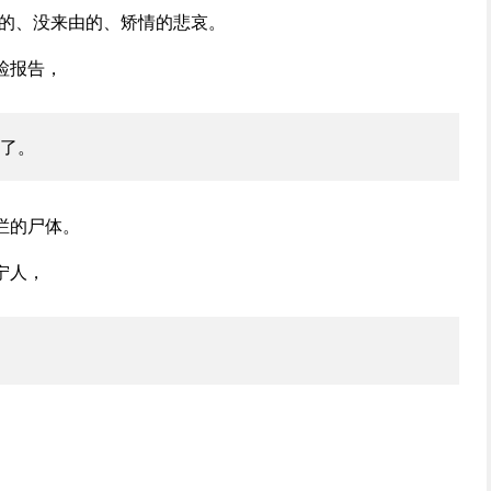
名的、没来由的、矫情的悲哀。
检报告，
了。
烂的尸体。
宁人，