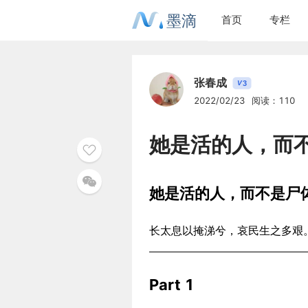
墨滴
首页
专栏
张春成
3
V
2022/02/23
阅读：110
她是活的人，而
她是活的人，而不是尸
长太息以掩涕兮，哀民生之多艰
Part 1