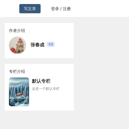
写文章
登录 / 注册
作者介绍
张春成
3
V
专栏介绍
默认专栏
这是一个默认专栏