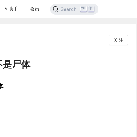
AI助手
会员
K
Search
关 注
不是尸体
体
。