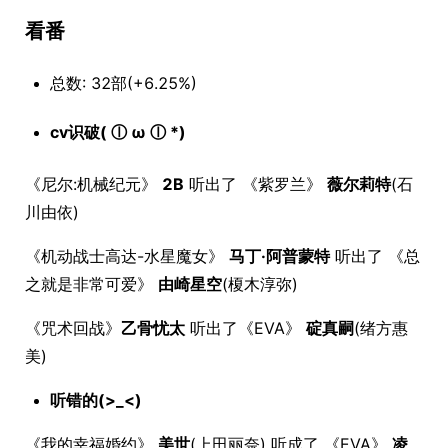
看番
总数: 32部(+6.25%)
cv识破( ⓛ ω ⓛ *)
《尼尔:机械纪元》
2B
听出了 《紫罗兰》
薇尔莉特
(石
川由依)
《机动战士高达-水星魔女》
马丁·阿普蒙特
听出了 《总
之就是非常可爱》
由崎星空
(榎木淳弥)
《咒术回战》
乙骨忧太
听出了《EVA》
碇真嗣
(绪方惠
美)
听错的(>_<)
《我的幸福婚约》
美世
(上田丽奈) 听成了 《EVA》
凌