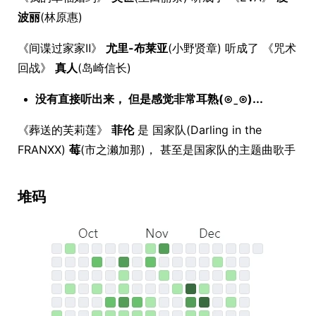
波丽
(林原惠)
《间谍过家家Ⅱ》
尤里-布莱亚
(小野贤章) 听成了 《咒术
回战》
真人
(岛崎信长)
没有直接听出来， 但是感觉非常耳熟(⊙ˍ⊙)...
《葬送的芙莉莲》
菲伦
是 国家队(Darling in the
FRANXX)
莓
(市之濑加那)， 甚至是国家队的主题曲歌手
堆码