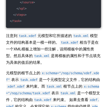
</
source
>
</
xpl
>
</
steps
>
</
task
>
注意到
元模型和它所描述的
模型
task.xdef
task.xml
文件的结构基本是一模一样的。
相当于是在
task.xdef
一个XML模板上增加一些注解，说明模板中的属性类
型。然后具体的
是将模板的属性和子节点填充
task.xml
为具体的值后的结果。
元模型的根节点上的
x:schema="/nop/schema/xdef.xde
表示
是一个元模型定义文件，它的结构由
f"
task.xdef
来约束。而
根节点上的
xdef.xdef
task.xml
x:schema
表示
是一个模型文
="/nop/schema/task.xdef
task.xml
件，它的结构由
来约束。 如果去查看
task.xdef
xdef.
的定义，会发现它的
指向的仍然是
xdef
x:schema
xde