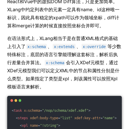
React和Vue中的虚拟DOM Diff算法，只是更加简单。
XLang中约定列表中的元素一定具有name、id这种唯一
标识，因此具有稳定的xpath可以作为领域坐标，diff计
算和merge计算的时候直接按照坐标合并即可。
在语法形式上，XLang相当于是在普通XML格式的基础
上引入了
、
、
等少数
x:schema
x:extends
x:override
特殊标注，底层的语言引擎能理解这套标注，解析后执
行差量合并算法。
会引入XDef元模型，通过
x:schema
XDef元模型我们可以定义XML中的节点和属性分别是什
么类型。如果指定了类型是xpl，则该属性可以按照Xpl
模板语言来解析。
<
task
x:schema
=
"/nop/schema/xdef.xdef"
>
<
steps
xdef:body-type
=
"list"
xdef:key-attr
=
"name"
>
<
xpl
name
=
"!string"
>