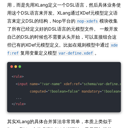
用，而是先用XLang定义一个DSL语言，然后具体业务使
用这个DSL语言来开发。XLang通过XDef元模型定义语
言来定义DSL的结构，Nop平台的
模块收集
nop-xdefs
了所有已经定义好的DSL语言的元模型文件。 一般开发
自己的DSL的时候也不需要从头开始，可以直接组合这
些已有的XDef元模型定义。比如在规则模型中通过
xde
复用变量定义模型
。
f:ref
var-define.xdef
<
rule
>
<
input
name
=
"!var-name"
xdef:ref
=
"schema/var-define.xdef
computed
=
"!boolean=false"
mandatory
=
"!boolean=fal
  ...
</
rule
>
其实XLang的具体合并算法非常简单，本质上类似于