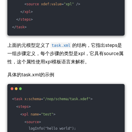
<
source
xdef:value
=
"xpl"
 />
</
xpl
>
</
steps
>
</
task
>
上面的元模型定义了
的结构，它指出steps是
task.xml
一组步骤定义，每个步骤的类型是xpl，它具有source属
性，这个属性使用xpl模板语言来解析。
具体的task.xml的示例
<
task
x:schema
=
"/nop/schema/task.xdef"
>
<
steps
>
<
xpl
name
=
"test"
>
<
source
>
        logInfo("hello world");