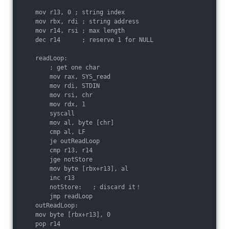
    mov r13, 0 ; string index

    mov rbx, rdi ; string address

    mov r14, rsi ; max length

    dec r14      ; reserve 1 for NULL

    readLoop:

        ; get one char

        mov rax, SYS_read

        mov rdi, STDIN

        mov rsi, chr

        mov rdx, 1

        syscall

        mov al, byte [chr]

        cmp al, LF

        je outReadLoop

        cmp r13, r14

        jge notStore

        mov byte [rbx+r13], al

        inc r13

        notStore:   ; discard it！

        jmp readLoop 

    outReadLoop:

    mov byte [rbx+r13], 0

    pop r14
