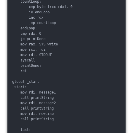
    countLoop:

        cmp byte [rcx+rdx], 0

        je endLoop

        inc rdx

        jmp countLoop

    endLoop:

    cmp rdx, 0

    je printDone

    mov rax, SYS_write

    mov rsi, rdi

    mov rdi, STDOUT

    syscall

    printDone:

    ret

global _start

_start:

    mov rdi, message1

    call printString

    mov rdi, message2

    call printString

    mov rdi, newLine

    call printString

    last:
