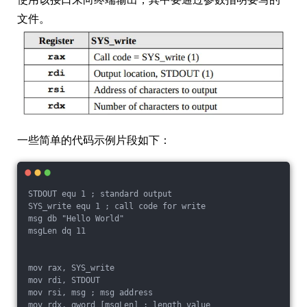
文件。
一些简单的代码示例片段如下：
STDOUT equ 1 ; standard output

SYS_write equ 1 ; call code for write

msg db "Hello World"

msgLen dq 11

mov rax, SYS_write

mov rdi, STDOUT

mov rsi, msg ; msg address

mov rdx, qword [msgLen] ; length value
