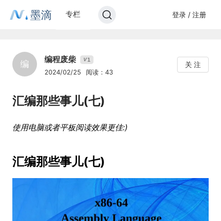
墨滴
专栏
登录 / 注册
编程废柴
1
V
编
关 注
2024/02/25
阅读：43
汇编那些事儿(七)
使用电脑或者平板阅读效果更佳:)
汇编那些事儿(七)