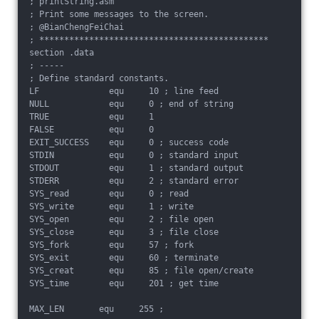
; printString.asm

; Print some messages to the screen.

; @BianChengFeiChai

; **********************************************

section .data

; -----

; Define standard constants.

LF              equ     10 ; line feed

NULL            equ     0 ; end of string

TRUE            equ     1

FALSE           equ     0

EXIT_SUCCESS    equ     0 ; success code

STDIN           equ     0 ; standard input

STDOUT          equ     1 ; standard output

STDERR          equ     2 ; standard error

SYS_read        equ     0 ; read

SYS_write       equ     1 ; write

SYS_open        equ     2 ; file open

SYS_close       equ     3 ; file close

SYS_fork        equ     57 ; fork

SYS_exit        equ     60 ; terminate

SYS_creat       equ     85 ; file open/create

SYS_time        equ     201 ; get time

MAX_LEN       equ     255 ;
