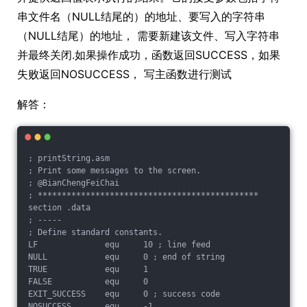
串文件名（NULL结尾的）的地址、要写入的字符串
（NULL结尾）的地址， 需要新建该文件、写入字符串
并最终关闭.如果操作成功，函数返回SUCCESS，如果
失败返回NOSUCCESS， 写主函数进行测试
解答：
; printString.asm

; Print some messages to the screen.

; @BianChengFeiChai

; **********************************************

section .data

; -----

; Define standard constants.

LF              equ     10 ; line feed

NULL            equ     0 ; end of string

TRUE            equ     1

FALSE           equ     0

EXIT_SUCCESS    equ     0 ; success code

NOSUCCESS       equ     -1
