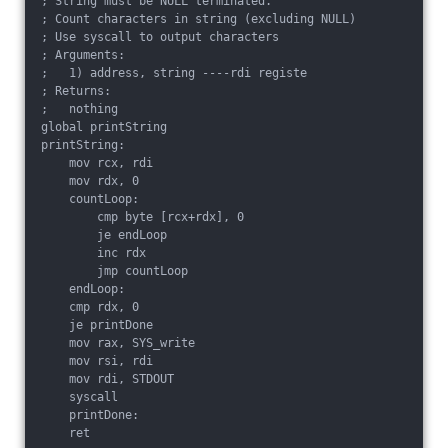
; String must be NULL terminated.

; Count characters in string (excluding NULL)

; Use syscall to output characters

; Arguments:

;   1) address, string ----rdi registe

; Returns:

;   nothing

global printString

printString:

    mov rcx, rdi

    mov rdx, 0

    countLoop:

        cmp byte [rcx+rdx], 0

        je endLoop

        inc rdx

        jmp countLoop

    endLoop:

    cmp rdx, 0

    je printDone

    mov rax, SYS_write

    mov rsi, rdi

    mov rdi, STDOUT

    syscall

    printDone:

    ret
