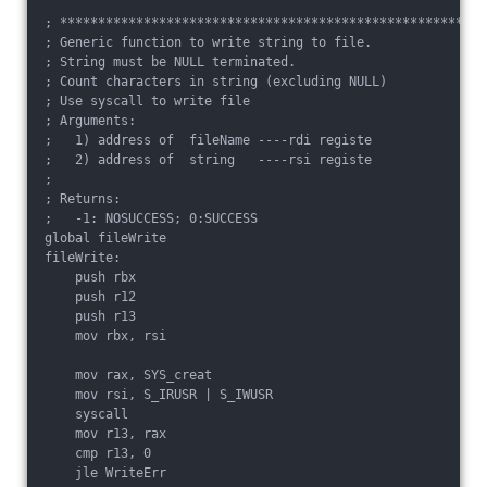
; ******************************************************

; Generic function to write string to file.

; String must be NULL terminated.

; Count characters in string (excluding NULL)

; Use syscall to write file

; Arguments:

;   1) address of  fileName ----rdi registe

;   2) address of  string   ----rsi registe

;   

; Returns:

;   -1: NOSUCCESS; 0:SUCCESS

global fileWrite

fileWrite:

    push rbx

    push r12

    push r13

    mov rbx, rsi

    mov rax, SYS_creat

    mov rsi, S_IRUSR | S_IWUSR

    syscall

    mov r13, rax

    cmp r13, 0

    jle WriteErr
