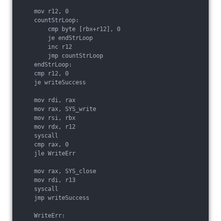
    mov r12, 0

    countStrLoop:

        cmp byte [rbx+r12], 0

        je endStrLoop

        inc r12

        jmp countStrLoop

    endStrLoop:

    cmp r12, 0

    je writeSuccess

    mov rdi, rax

    mov rax, SYS_write

    mov rsi, rbx

    mov rdx, r12

    syscall

    cmp rax, 0

    jle WriteErr

    mov rax, SYS_close

    mov rdi, r13

    syscall

    jmp writeSuccess

    WriteErr:
