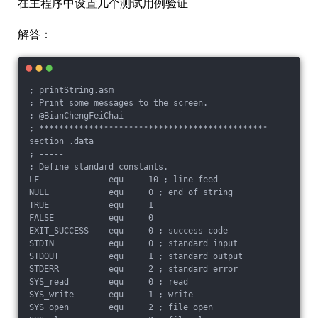
在主程序中设置几个测试用例验证
解答：
; printString.asm

; Print some messages to the screen.

; @BianChengFeiChai

; **********************************************

section .data

; -----

; Define standard constants.

LF              equ     10 ; line feed

NULL            equ     0 ; end of string

TRUE            equ     1

FALSE           equ     0

EXIT_SUCCESS    equ     0 ; success code

STDIN           equ     0 ; standard input

STDOUT          equ     1 ; standard output

STDERR          equ     2 ; standard error

SYS_read        equ     0 ; read

SYS_write       equ     1 ; write

SYS_open        equ     2 ; file open
