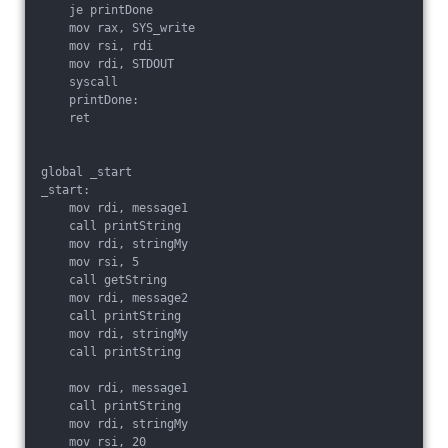
    je printDone

    mov rax, SYS_write

    mov rsi, rdi

    mov rdi, STDOUT

    syscall

    printDone:

    ret

global _start

_start:

    mov rdi, message1

    call printString

    mov rdi, stringMy

    mov rsi, 5

    call getString

    mov rdi, message2

    call printString

    mov rdi, stringMy

    call printString

    mov rdi, message1

    call printString

    mov rdi, stringMy

    mov rsi, 20
