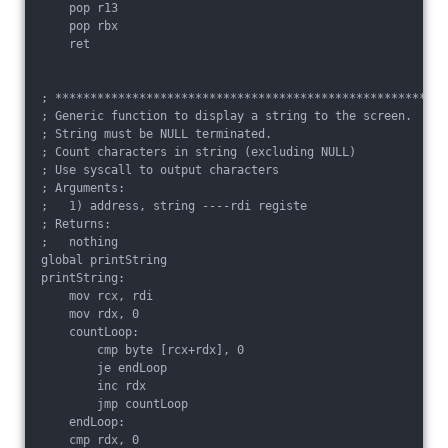
    pop r13

    pop rbx

    ret

; ******************************************************

; Generic function to display a string to the screen.

; String must be NULL terminated.

; Count characters in string (excluding NULL)

; Use syscall to output characters

; Arguments:

;   1) address, string ----rdi registe

; Returns:

;   nothing

global printString

printString:

    mov rcx, rdi

    mov rdx, 0

    countLoop:

        cmp byte [rcx+rdx], 0

        je endLoop

        inc rdx

        jmp countLoop

    endLoop:

    cmp rdx, 0
