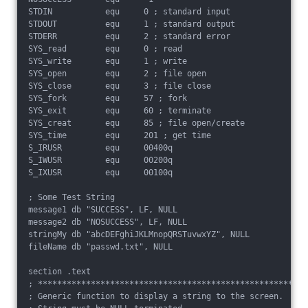
STDIN           equ     0 ; standard input

STDOUT          equ     1 ; standard output

STDERR          equ     2 ; standard error

SYS_read        equ     0 ; read

SYS_write       equ     1 ; write

SYS_open        equ     2 ; file open

SYS_close       equ     3 ; file close

SYS_fork        equ     57 ; fork

SYS_exit        equ     60 ; terminate

SYS_creat       equ     85 ; file open/create

SYS_time        equ     201 ; get time

S_IRUSR         equ     00400q

S_IWUSR         equ     00200q

S_IXUSR         equ     00100q

; Some Test String

message1 db "SUCCESS", LF, NULL

message2 db "NOSUCCESS", LF, NULL

stringMy db "abcDEFghiJKLMnopQRSTuvwxYZ", NULL

fileName db "passwd.txt", NULL

section .text

; ******************************************************

; Generic function to display a string to the screen.
