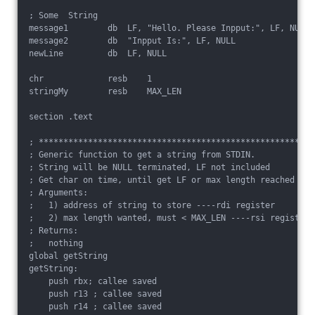
; Some  String

message1        db  LF, "Hello. Please Inpput:", LF, NULL

message2        db  "Inpput Is:", LF, NULL

newLine         db  LF, NULL

chr             resb    1

stringMy        resb    MAX_LEN

section .text

; ******************************************************

; Generic function to get a string from STDIN.

; String will be NULL terminated, LF not included

; Get char on time, until get LF or max length reached

; Arguments:

;   1) address of string to store ----rdi register

;   2) max length wanted, must < MAX_LEN ----rsi register

; Returns:

;   nothing

global getString

getString:

    push rbx; callee saved

    push r13 ; callee saved

    push r14 ; callee saved
