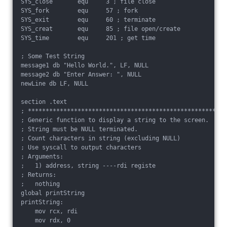
SYS_close       equ     3 ; file close

SYS_fork        equ     57 ; fork

SYS_exit        equ     60 ; terminate

SYS_creat       equ     85 ; file open/create

SYS_time        equ     201 ; get time

; Some Test String

message1 db "Hello World.", LF, NULL

message2 db "Enter Answer: ", NULL

newLine db LF, NULL

section .text

; ******************************************************

; Generic function to display a string to the screen.

; String must be NULL terminated.

; Count characters in string (excluding NULL)

; Use syscall to output characters

; Arguments:

;   1) address, string ----rdi registe

; Returns:

;   nothing

global printString

printString:

    mov rcx, rdi

    mov rdx, 0
