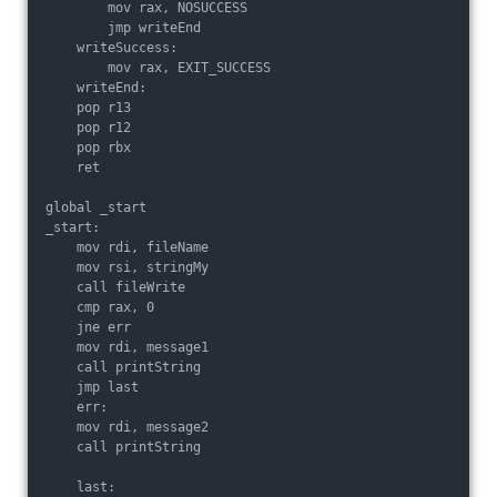
        mov rax, NOSUCCESS

        jmp writeEnd

    writeSuccess:

        mov rax, EXIT_SUCCESS

    writeEnd:

    pop r13

    pop r12

    pop rbx

    ret

global _start

_start:

    mov rdi, fileName

    mov rsi, stringMy

    call fileWrite

    cmp rax, 0

    jne err

    mov rdi, message1

    call printString

    jmp last

    err:

    mov rdi, message2

    call printString

    last:
