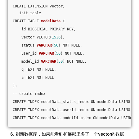
CREATE EXTENSION vector;
-- 
init table
CREATE TABLE 
modelData
(
    id BIGSERIAL PRIMARY KEY,
    vector VECTOR(
1536
)
,
    status 
VARCHAR
(
50
)
 NOT NULL,
    user_id 
VARCHAR
(
50
)
 NOT NULL,
    model_id 
VARCHAR
(
50
)
 NOT NULL,
    q TEXT NOT NULL,
    a TEXT NOT NULL
)
;
-- 
create index
CREATE INDEX modelData_status_index ON modelData USING 
HAS
CREATE INDEX modelData_userId_index ON modelData USING 
HAS
CREATE INDEX modelData_modelId_index ON modelData USING 
HA
刷新数据库，如果能看到扩展那里多了一个vector的数据