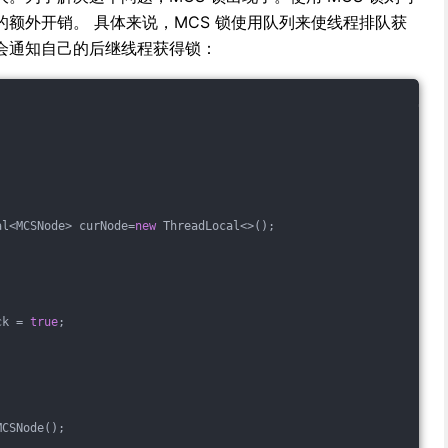
额外开销。 具体来说，MCS 锁使用队列来使线程排队获
会通知自己的后继线程获得锁：
al<MCSNode> curNode=
new
 ThreadLocal<>();
ck = 
true
;
MCSNode();