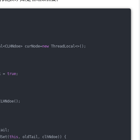
al<CLHNdoe> curNode=
new
 ThreadLocal<>();
k = 
true
;
CLHNdoe();
tail;
dSet(
this
, oldTail, clhNdoe)) {