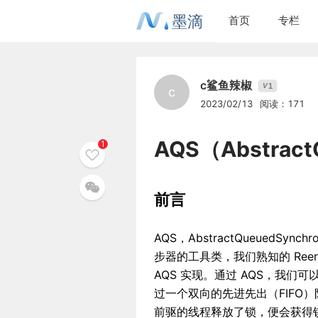
墨滴
首页
专栏
c鲨鱼辣椒
1
V
c
2023/02/13
阅读：171
AQS（Abstract
1
前言
AQS，AbstractQueuedS
步器的工具类，我们熟知的 Reentra
AQS 实现。通过 AQS，我们
过一个双向的先进先出（FIFO
前驱的线程释放了锁，便会获得锁