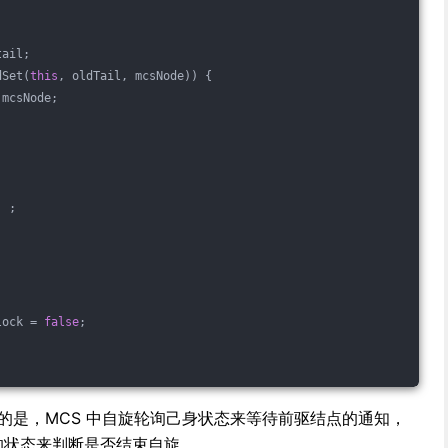
tail;
dSet(
this
, oldTail, mcsNode)) {
 mcsNode;
) ;
lock = 
false
;
不同的是，MCS 中自旋轮询己身状态来等待前驱结点的通知，
点的状态来判断是否结束自旋。