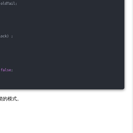
 oldTail;
Lock) ;
 
false
;
 锁的模式。