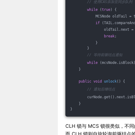
// 使用CAS添加至同步队列
while
 (
true
) {
            MCSNode oldTail = 
if
 (TAIL.compareAn
                oldTail.next =
break
;
            }
        }
// 等待前驱结点通知
while
 (mcsNode.isBlock
    }
public
void
unlock
()
{
// 通知后继结点
        curNode.get().next.isB
    }
}
CLH 锁与 MCS 锁很类似，
而 CLH 锁则自旋轮询前驱结