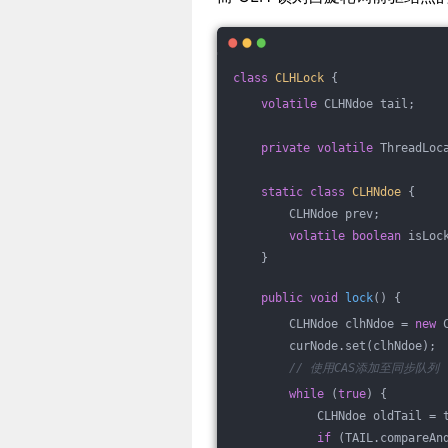
class
CLHLock
{
volatile
 CLHNdoe tail;
private
volatile
 ThreadLoc
static
class
CLHNdoe
{
        CLHNdoe prev;
volatile
boolean
 isLoc
    }
public
void
lock
()
{
        CLHNdoe clhNdoe = 
new
 
        curNode.set(clhNdoe);
// 使用CAS添加至同步队列
while
 (
true
) {
            CLHNdoe oldTail = 
if
 (TAIL.compareAn