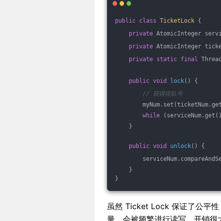
public
class
TicketLock
{
private
 AtomicInteger serv
private
 AtomicInteger tick
private
static
final
 Threa
public
void
lock
()
{
// 获得排队号
        myNum.set(ticketNum.ge
while
 (serviceNum.get(
    }
public
void
unlock
()
{
        serviceNum.compareAndS
    }
}
虽然 Ticket Lock 保证了公平性
量，会被频繁进行读写，开销很大