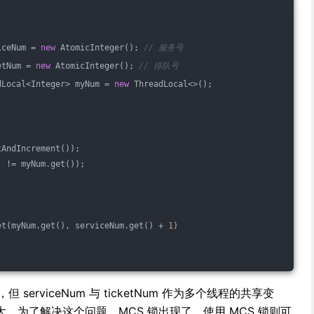
iceNum = 
new
 AtomicInteger(); 
// 服务号
etNum = 
new
 AtomicInteger(); 
// 排队号
dLocal<Integer> myNum = 
new
 ThreadLocal<>();
tAndIncrement());
) != myNum.get());
et(myNum.get(), serviceNum.get() + 
1
)
，但 serviceNum 与 ticketNum 作为多个线程的共享变
。为了解决这个问题，MCS 锁出现了。使用 MCS 锁则可