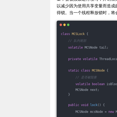
以减少因为使用共享变量而造成的
得锁。当一个线程释放锁时，将
class
MCSLock
{
// 队列尾部
volatile
 MCSNode tail;
private
volatile
 ThreadLoc
static
class
MCSNode
{
// 是否被阻塞
volatile
boolean
 isBlo
        MCSNode next;
    }
public
void
lock
()
{
        MCSNode mcsNode = 
new
 