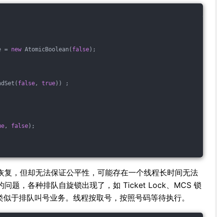
e = 
new
 AtomicBoolean(
false
);
ndSet(
false
, 
true
)) ;
ue
, 
false
);
恢复，但却无法保证公平性，可能存在一个线程长时间无法
，各种排队自旋锁出现了，如 Ticket Lock、MCS 锁
 Lock 类似于排队叫号业务。线程按取号，按照号码等待执行。