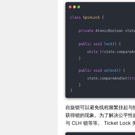
class
SpinLock
{
private
 AtomicBoolean stat
public
void
lock
()
{
while
 (!state.compareA
    }
public
void
unlock
()
{
        state.compareAndSet(
tr
    }
}
自旋锁可以避免线程频繁挂起与
获得锁的现象。为了解决公平性的问题
与 CLH 锁等等。 Ticket