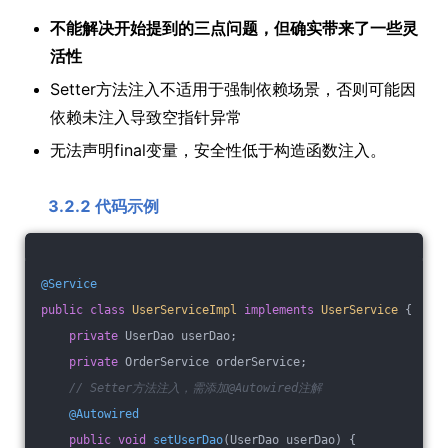
不能解决开始提到的三点问题，但确实带来了一些灵
活性
Setter方法注入不适用于强制依赖场景，否则可能因
依赖未注入导致空指针异常
无法声明final变量，安全性低于构造函数注入。
3.2.2 代码示例
@Service
public
class
UserServiceImpl
implements
UserService
{
private
 UserDao userDao;
private
 OrderService orderService;
// Setter方法注入，需添加@Autowired注解
@Autowired
public
void
setUserDao
(UserDao userDao)
{