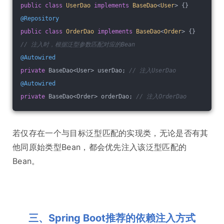
public
class
UserDao
implements
BaseDao
<
User
> 
{}
@Repository
public
class
OrderDao
implements
BaseDao
<
Order
> 
{}
// 注入时，根据泛型参数匹配对应的Bean
@Autowired
private
 BaseDao<User> userDao; 
// 注入UserDao
@Autowired
private
 BaseDao<Order> orderDao; 
// 注入OrderDao
若仅存在一个与目标泛型匹配的实现类，无论是否有其
他同原始类型Bean，都会优先注入该泛型匹配的
Bean。
三、Spring Boot推荐的依赖注入方式