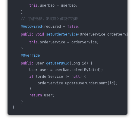
this
.userDao = userDao;
    }
// 可选依赖，设置默认值或空判断
@Autowired
(required = 
false
)
public
void
setOrderService
(OrderService orderService)
this
.orderService = orderService;
    }
@Override
public
 User 
getUserById
(Long id)
{
        User user = userDao.selectById(id);
if
 (orderService != 
null
) {
            orderService.updateUserOrderCount(id);
        }
return
 user;
    }
}