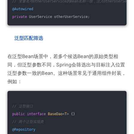
// 变量名与OtherUserService的Bean名称一致，注入OtherUserServi
@Autowired
private
 UserService otherUserService;
泛型匹配筛选
在泛型Bean场景中，若多个候选Bean的原始类型相
同，但泛型参数不同，Spring会筛选出与目标注入位置
泛型参数一致的Bean。这种场景常见于通用组件封装，
例如：
// 泛型接口
public
interface
BaseDao
<
T
> 
{}
// 两个泛型实现类
@Repository