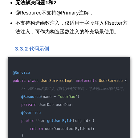
无法解决问题1和2
@Resource不支持@Primary注解，
不支持构造函数注入，仅适用于字段注入和setter方
法注入，可作为构造函数注入的补充场景使用。
3.3.2 代码示例
@Service
public
class
UserServiceImpl
implements
UserService
{
// 按Bean名称注入（默认匹配变量名，可通过name属性指定）
@Resource
(name = 
"userDao"
)
private
 UserDao userDao;
@Override
public
 User 
getUserById
(Long id)
{
return
 userDao.selectById(id);
    }