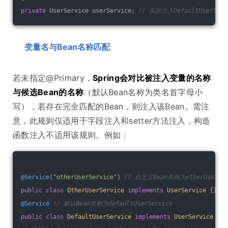
private
 UserService userService; 
// 实际注入DefaultUserServ
变量名与Bean名称匹配
若未指定@Primary，
Spring会对比被注入变量的名称
与候选Bean的名称
（默认Bean名称为类名首字母小
写），若存在完全匹配的Bean，则注入该Bean。需注
意，此规则仅适用于字段注入和setter方法注入，构造
函数注入不适用该规则。例如：
@Service
(
"otherUserService"
) 
// 自定义Bean名称为otherUserSer
public
class
OtherUserService
implements
UserService
{}
@Service
// 默认Bean名称为defaultUserService
public
class
DefaultUserService
implements
UserService
{}