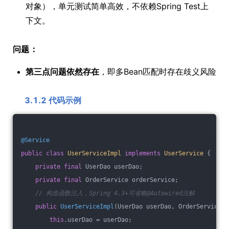
对象），单元测试简单高效，不依赖Spring Test上
下文。
问题：
第三点问题依然存在
，即多Bean匹配时存在歧义风险
3.1.2 代码示例
@Service
public
class
UserServiceImpl
implements
UserService
{
private
final
 UserDao userDao;
private
final
 OrderService orderService;
// 构造函数注入，Spring 4.3+可省略@Autowired注解
public
UserServiceImpl
(UserDao userDao, OrderService o
this
.userDao = userDao;