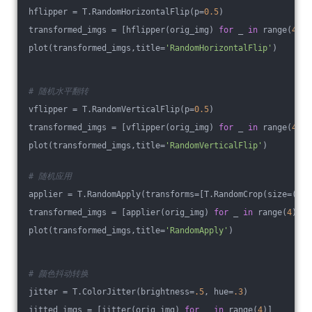
hflipper = T.RandomHorizontalFlip(p=
0.5
)
transformed_imgs = [hflipper(orig_img) 
for
 _ 
in
 range(
4
)]
plot(transformed_imgs,title=
'RandomHorizontalFlip'
)
# 随机水平翻转
vflipper = T.RandomVerticalFlip(p=
0.5
)
transformed_imgs = [vflipper(orig_img) 
for
 _ 
in
 range(
4
)]
plot(transformed_imgs,title=
'RandomVerticalFlip'
)
# 随机应用
applier = T.RandomApply(transforms=[T.RandomCrop(size=(
64
,
transformed_imgs = [applier(orig_img) 
for
 _ 
in
 range(
4
)]
plot(transformed_imgs,title=
'RandomApply'
)
# 颜色抖动转换
jitter = T.ColorJitter(brightness=
.5
, hue=
.3
)
jitted_imgs = [jitter(orig_img) 
for
 _ 
in
 range(
4
)]