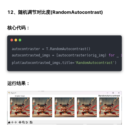
12、随机调节对比度(RandomAutocontrast)
核心代码：
autocontraster = T.RandomAutocontrast()
autocontrasted_imgs = [autocontraster(orig_img) 
for
 _ 
in
 r
plot(autocontrasted_imgs,title=
'RandomAutocontrast'
)
运行结果：