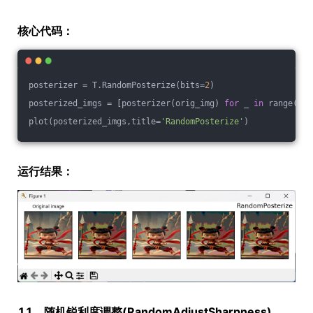
核心代码：
posterizer = T.RandomPosterize(bits=
2
)
posterized_imgs = [posterizer(orig_img) 
for
 _ 
in
 range(
4
)]
plot(posterized_imgs,title=
'RandomPosterize'
)
运行结果：
11、随机锐利度调整(RandomAdjustSharpness)