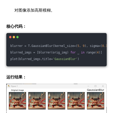
对图像添加高斯模糊。
核心代码：
blurrer = T.GaussianBlur(kernel_size=(
5
, 
9
), sigma=(
0.1
, 
5
blurred_imgs = [blurrer(orig_img) 
for
 _ 
in
 range(
4
)]
plot(blurred_imgs,title=
'GaussianBlur'
)
运行结果：