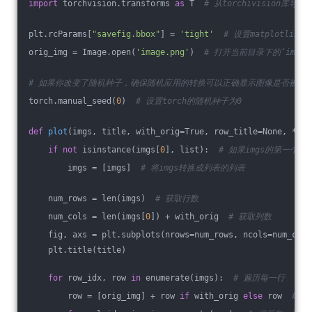
import
 torchvision.transforms 
as
 T  
# 从torchivision库导入
plt.rcParams[
"savefig.bbox"
] = 
'tight'
# 设置matplotl
orig_img = Image.open(
'image.png'
)  
# 打开当前目录下的‘image.
# 如果你改变了随机种子，确保随机应用的转换可以正确显示图像是否被转
torch.manual_seed(
0
)  
# 设置torch的随机种子为0
def
plot
(imgs, title, with_orig=True, row_title=None, **im
if
not
 isinstance(imgs[
0
], list):  
# 如果imgs的第一个
        imgs = [imgs]  
# 将imgs转换成列表的列表
    num_rows = len(imgs)  
# 获取行数
    num_cols = len(imgs[
0
]) + with_orig  
# 获取列数
    fig, axs = plt.subplots(nrows=num_rows, ncols=num_cols
    plt.title(title)
for
 row_idx, row 
in
 enumerate(imgs):  
# 遍历每一行
        row = [orig_img] + row 
if
 with_orig 
else
 row  
# 如