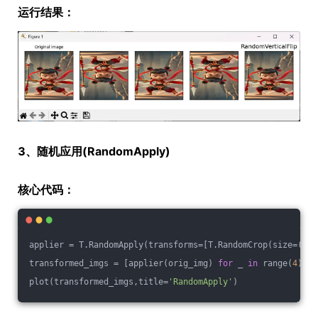
运行结果：
3、随机应用(RandomApply)
核心代码：
applier = T.RandomApply(transforms=[T.RandomCrop(size=(
64
,
transformed_imgs = [applier(orig_img) 
for
 _ 
in
 range(
4
)]
plot(transformed_imgs,title=
'RandomApply'
)