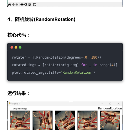
4、随机旋转(RandomRotation)
核心代码：
rotater = T.RandomRotation(degrees=(
0
, 
180
))
rotated_imgs = [rotater(orig_img) 
for
 _ 
in
 range(
4
)]
plot(rotated_imgs,title=
'RandomRotation'
)
运行结果：