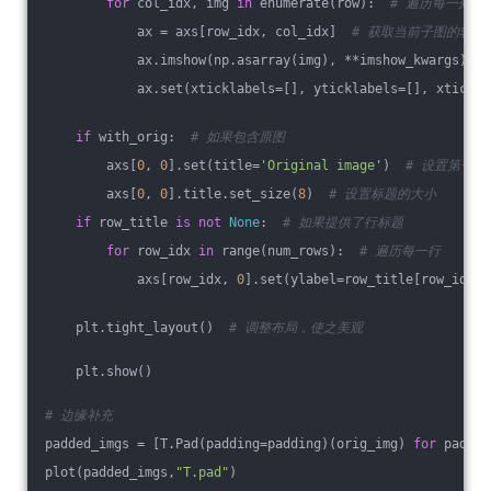
for
 col_idx, img 
in
 enumerate(row):  
# 遍历每一列
            ax = axs[row_idx, col_idx]  
# 获取当前子图的轴
            ax.imshow(np.asarray(img), **imshow_kwargs)  
            ax.set(xticklabels=[], yticklabels=[], xticks=
if
 with_orig:  
# 如果包含原图
        axs[
0
, 
0
].set(title=
'Original image'
)  
# 设置第一
        axs[
0
, 
0
].title.set_size(
8
)  
# 设置标题的大小
if
 row_title 
is
not
None
:  
# 如果提供了行标题
for
 row_idx 
in
 range(num_rows):  
# 遍历每一行
            axs[row_idx, 
0
].set(ylabel=row_title[row_idx])
    plt.tight_layout()  
# 调整布局，使之美观
    plt.show()
# 边缘补充
padded_imgs = [T.Pad(padding=padding)(orig_img) 
for
 paddin
plot(padded_imgs,
"T.pad"
)