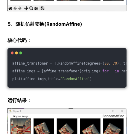
5、随机仿射变换(RandomAffine)
核心代码：
affine_transfomer = T.RandomAffine(degrees=(
30
, 
70
), trans
affine_imgs = [affine_transfomer(orig_img) 
for
 _ 
in
 range(
plot(affine_imgs,title=
'RandomAffine'
)
运行结果：