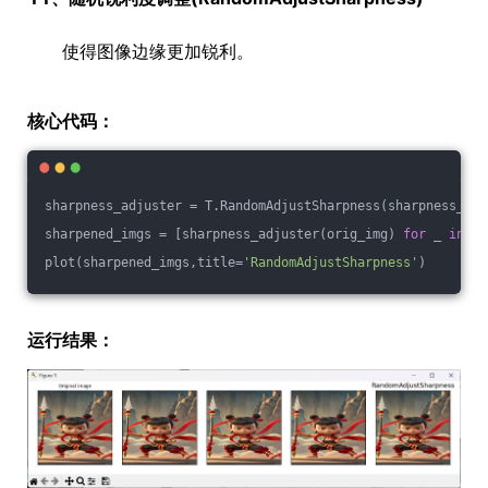
使得图像边缘更加锐利。
核心代码：
sharpness_adjuster = T.RandomAdjustSharpness(sharpness_fac
sharpened_imgs = [sharpness_adjuster(orig_img) 
for
 _ 
in
 ra
plot(sharpened_imgs,title=
'RandomAdjustSharpness'
)
运行结果：