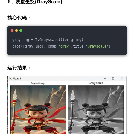
5、灰度变换(GrayScale)
核心代码：
gray_img = T.Grayscale()(orig_img)
plot([gray_img], cmap=
'gray'
,title=
'Grayscale'
)
运行结果：