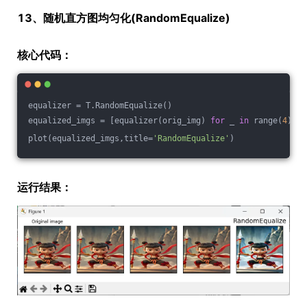
13、随机直方图均匀化(RandomEqualize)
核心代码：
equalizer = T.RandomEqualize()
equalized_imgs = [equalizer(orig_img) 
for
 _ 
in
 range(
4
)]
plot(equalized_imgs,title=
'RandomEqualize'
)
运行结果：