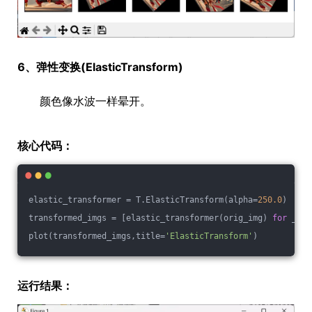
6、弹性变换(ElasticTransform)
颜色像水波一样晕开。
核心代码：
elastic_transformer = T.ElasticTransform(alpha=
250.0
)
transformed_imgs = [elastic_transformer(orig_img) 
for
 _ 
in
plot(transformed_imgs,title=
'ElasticTransform'
)
运行结果：