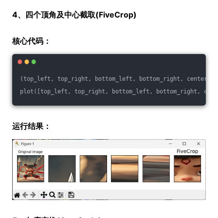
4、四个顶角及中心截取(FiveCrop)
核心代码：
(top_left, top_right, bottom_left, bottom_right, center) =
plot([top_left, top_right, bottom_left, bottom_right, cent
运行结果：