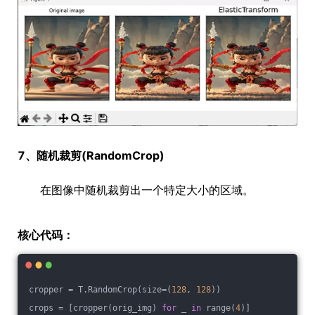
7、随机裁剪(RandomCrop)
在图像中随机裁剪出一个特定大小的区域。
核心代码：
cropper = T.RandomCrop(size=(
128
, 
128
))
crops = [cropper(orig_img) 
for
 _ 
in
 range(
4
)]