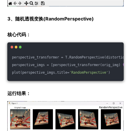
3、随机透视变换(RandomPerspective)
核心代码：
perspective_transformer = T.RandomPerspective(distortion_s
perspective_imgs = [perspective_transformer(orig_img) 
for
 
plot(perspective_imgs,title=
'RandomPerspective'
)
运行结果：