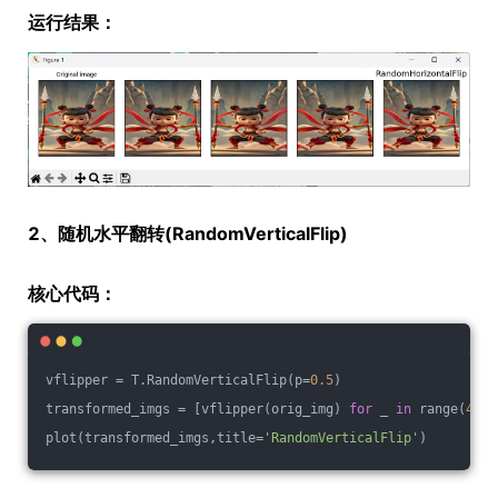
运行结果：
2、随机水平翻转(RandomVerticalFlip)
核心代码：
vflipper = T.RandomVerticalFlip(p=
0.5
)
transformed_imgs = [vflipper(orig_img) 
for
 _ 
in
 range(
4
)]
plot(transformed_imgs,title=
'RandomVerticalFlip'
)