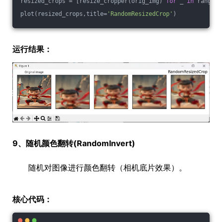
resized_crops = [resize_cropper(orig_img) 
for
 _ 
in
 range(
4
plot(resized_crops,title=
'RandomResizedCrop'
)
运行结果：
9、随机颜色翻转(RandomInvert)
随机对图像进行颜色翻转（相机底片效果）。
核心代码：