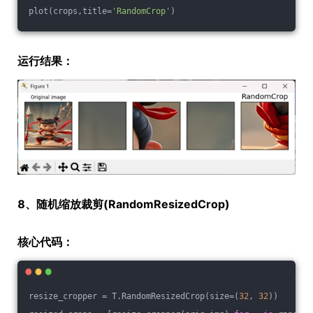
plot(crops,title=
'RandomCrop'
)
运行结果：
8、随机缩放裁剪(RandomResizedCrop)
核心代码：
resize_cropper = T.RandomResizedCrop(size=(
32
, 
32
))