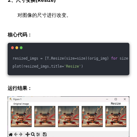
对图像的尺寸进行改变。
核心代码：
resized_imgs = [T.Resize(size=size)(orig_img) 
for
 size 
in
 
plot(resized_imgs,title=
'Resize'
)
运行结果：