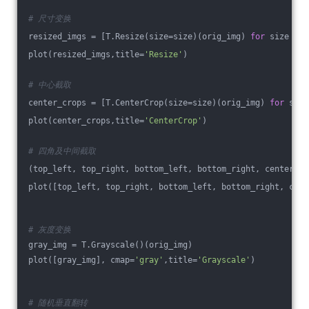
# 尺寸变换
resized_imgs = [T.Resize(size=size)(orig_img) 
for
 size 
in
 
plot(resized_imgs,title=
'Resize'
)
# 中心截取
center_crops = [T.CenterCrop(size=size)(orig_img) 
for
 size
plot(center_crops,title=
'CenterCrop'
)
# 四角及中间截取
(top_left, top_right, bottom_left, bottom_right, center) =
plot([top_left, top_right, bottom_left, bottom_right, cent
# 灰度变换
gray_img = T.Grayscale()(orig_img)
plot([gray_img], cmap=
'gray'
,title=
'Grayscale'
)
# 随机垂直翻转