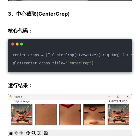
3、中心截取(CenterCrop)
核心代码：
center_crops = [T.CenterCrop(size=size)(orig_img) 
for
 size
plot(center_crops,title=
'CenterCrop'
)
运行结果：