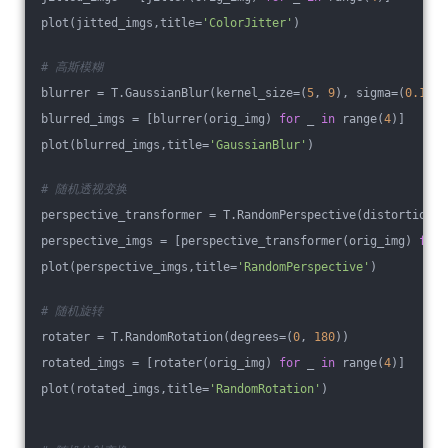
plot(jitted_imgs,title=
'ColorJitter'
)
# 高斯模糊
blurrer = T.GaussianBlur(kernel_size=(
5
, 
9
), sigma=(
0.1
, 
5
blurred_imgs = [blurrer(orig_img) 
for
 _ 
in
 range(
4
)]
plot(blurred_imgs,title=
'GaussianBlur'
)
# 随机透视变换
perspective_transformer = T.RandomPerspective(distortion_s
perspective_imgs = [perspective_transformer(orig_img) 
for
 
plot(perspective_imgs,title=
'RandomPerspective'
)
# 随机旋转
rotater = T.RandomRotation(degrees=(
0
, 
180
))
rotated_imgs = [rotater(orig_img) 
for
 _ 
in
 range(
4
)]
plot(rotated_imgs,title=
'RandomRotation'
)