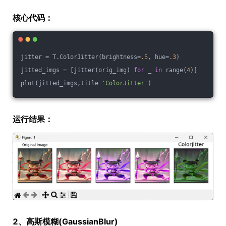
核心代码：
jitter = T.ColorJitter(brightness=
.5
, hue=
.3
)
jitted_imgs = [jitter(orig_img) 
for
 _ 
in
 range(
4
)]
plot(jitted_imgs,title=
'ColorJitter'
)
运行结果：
2、高斯模糊(GaussianBlur)