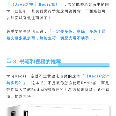
「
《Java之禅 | Redis篇》
」
，希望能够给苦海中的同
学一些指引，其实我觉得学完这两篇再背一下面经就可
以和面试官侃侃而谈了！
最重要的事情说三遍：
「
一定要多练、多练、多练！照
着文档多敲多写，熟能生巧，切忌光看不动手！
」
3. 书籍和视频的推荐
学习Redis一定逃不过黄健宏老师的这本
「
《Redis设计
与实现》
」
，这本书并不是教你怎么使用Redis的，而是
带你深入了解Redis内部原理的！总结起来就是：通俗易
懂、恍然大悟！