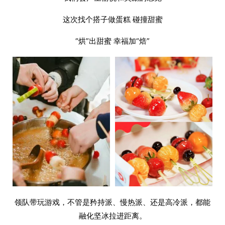
这次找个搭子做蛋糕 碰撞甜蜜
“烘”出甜蜜 幸福加“焙”
领队带玩游戏，不管是矜持派、慢热派、还是高冷派，都能
融化坚冰拉进距离。