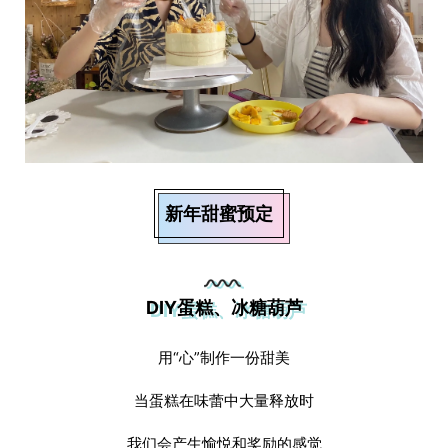
新年甜蜜预定
DIY蛋糕、冰糖葫芦
用“心”制作一份甜美
当蛋糕在味蕾中大量释放时
我们会产生愉悦和奖励的感觉