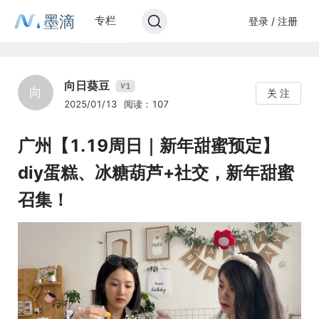
墨滴
专栏
登录 / 注册
向日葵豆
1
V
向
关 注
2025/01/13
阅读：107
广州【1.19周日｜新年甜蜜预定】
diy蛋糕、冰糖葫芦+社交，新年甜蜜
召集！