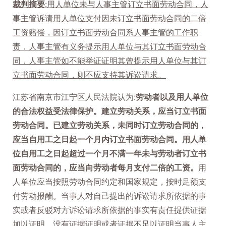
裁判摘要
:用人单位未与人事主管订立书面劳动合同，人
事主管诉请用人单位支付因未订立书面劳动合同的二倍
工资赔偿，因订立书面劳动合同系人事主管的工作职
责，人事主管有义务提示用人单位与其订立书面劳动合
同，人事主管如不能举证证明其曾提示用人单位与其订
立书面劳动合同，则不应支持其诉讼请求。
江苏省南京市江宁区人民法院认为:
劳动者以及用人单位
的合法权益受法律保护。建立劳动关系，应当订立书面
劳动合同。已建立劳动关系，未同时订立劳动合同的，
应当自用工之日起一个月内订立书面劳动合同。用人单
位自用工之日起超过一个月不满一年未与劳动者订立书
面劳动合同的，应当向劳动者每月支付二倍的工资。
用
人单位应当按照劳动合同约定和国家规定，按时足额支
付劳动报酬。当事人对自己提出的诉讼请求所依据的事
实或者反驳对方诉讼请求所依据的事实有责任提供证据
加以证明。没有证据证明或者证据不足以证明当事人主