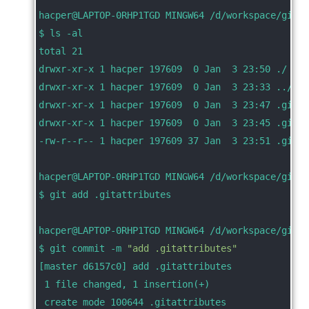
hacper@LAPTOP-0RHP1TGD MINGW64 /d/workspace/git_c
$ ls -al
total 21
drwxr-xr-x 1 hacper 197609  0 Jan  3 23:50 ./
drwxr-xr-x 1 hacper 197609  0 Jan  3 23:33 ../
drwxr-xr-x 1 hacper 197609  0 Jan  3 23:47 .git/
drwxr-xr-x 1 hacper 197609  0 Jan  3 23:45 .git-c
-rw-r--r-- 1 hacper 197609 37 Jan  3 23:51 .gitat
hacper@LAPTOP-0RHP1TGD MINGW64 /d/workspace/git_c
$ git add .gitattributes
hacper@LAPTOP-0RHP1TGD MINGW64 /d/workspace/git_c
$ git commit -m 
"add .gitattributes"
[master d6157c0] add .gitattributes
 1 file changed, 1 insertion(+)
 create mode 100644 .gitattributes