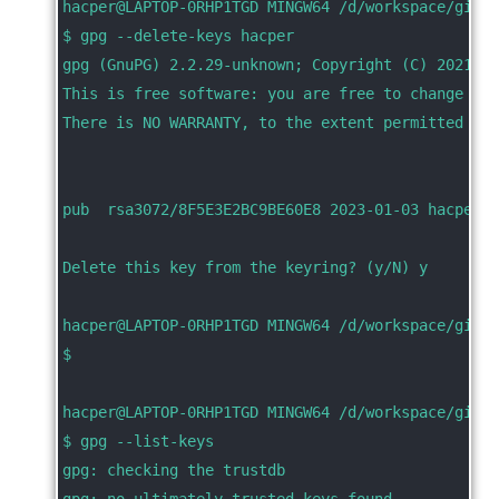
hacper@LAPTOP-0RHP1TGD MINGW64 /d/workspace/git_c
$ gpg --delete-keys hacper
gpg (GnuPG) 2.2.29-unknown; Copyright (C) 2021 Fr
This is free software: you are free to change and
There is NO WARRANTY, to the extent permitted by 
pub  rsa3072/8F5E3E2BC9BE60E8 2023-01-03 hacper <
Delete this key from the keyring? (y/N) y
hacper@LAPTOP-0RHP1TGD MINGW64 /d/workspace/git_c
$
hacper@LAPTOP-0RHP1TGD MINGW64 /d/workspace/git_c
$ gpg --list-keys
gpg: checking the trustdb