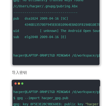
gpg: no ultimately trusted keys found
/c/Users/hacper/.gnupg/pubring.kbx
----------------------------------
pub   dsa1024 2009-04-16 [SC]
      4340D13570EF945E83810964E8AD3F819AB10E78
uid           [ unknown] The Android Open Source 
sub   elg2048 2009-04-16 [E]
hacper@LAPTOP-0RHP1TGD MINGW64 /d/workspace/git_c
导入密钥
hacper@LAPTOP-0RHP1TGD MINGW64 /d/workspace/git_c
$ gpg --import hacper_gpg.pub
gpg: key 8F5E3E2BC9BE60E8: public key 
"hacper <gi