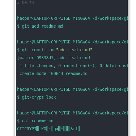
# hello
hacper@LAPTOP-0RHP1TGD MINGW64 /d/workspace/git_c
$ git add readme.md
hacper@LAPTOP-0RHP1TGD MINGW64 /d/workspace/git_c
$ git commit -m 
"add readme.md"
[master 09338d7] add readme.md
 1 file changed, 0 insertions(+), 0 deletions(-)
 create mode 100644 readme.md
hacper@LAPTOP-0RHP1TGD MINGW64 /d/workspace/git_c
$ git-crypt lock
hacper@LAPTOP-0RHP1TGD MINGW64 /d/workspace/git_c
$ cat readme.md
GITCRYPT▒iKO▒:▒gx▒*▒▒▒&rf▒