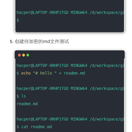
hacper@LAPTOP-0RHP1TGD MINGW64 /d/workspace/git_c
$
创建待加密的md文件测试
hacper@LAPTOP-0RHP1TGD MINGW64 /d/workspace/git_c
$ 
echo
"# hello "
 > readme.md
hacper@LAPTOP-0RHP1TGD MINGW64 /d/workspace/git_c
$ ls
readme.md
hacper@LAPTOP-0RHP1TGD MINGW64 /d/workspace/git_c
$ cat readme.md