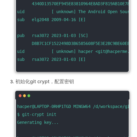
      4340D13570EF945E83810964E8AD3F819AB10E78
uid           [ unknown] The Android Open Source 
sub   elg2048 2009-04-16 [E]
pub   rsa3072 2023-01-03 [SC]
      D8B7C1CF1522498D3B6585608F5E3E2BC9BE60E8
uid           [ unknown] hacper <git@hacperme.com
sub   rsa3072 2023-01-03 [E]
初始化git crypt，配置密钥
hacper@LAPTOP-0RHP1TGD MINGW64 /d/workspace/git_c
$ git-crypt init
Generating key...