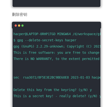
删除密钥
hacper@LAPTOP-0RHP1TGD MINGW64 /d/workspace/git_c
$ gpg --delete-secret-keys hacper
gpg (GnuPG) 2.2.29-unknown; Copyright (C) 2021 Fr
This is free software: you are free to change and
There is NO WARRANTY, to the extent permitted by 
sec  rsa3072/8F5E3E2BC9BE60E8 2023-01-03 hacper <
Delete this key from the keyring? (y/N) y
This is a secret key! - really delete? (y/N) y