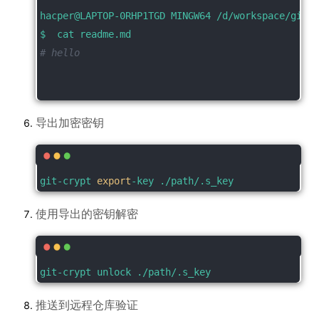
hacper@LAPTOP-0RHP1TGD MINGW64 /d/workspace/git_c
$  cat readme.md
# hello
导出加密密钥
git-crypt 
export
-key ./path/.s_key
使用导出的密钥解密
git-crypt unlock ./path/.s_key
推送到远程仓库验证