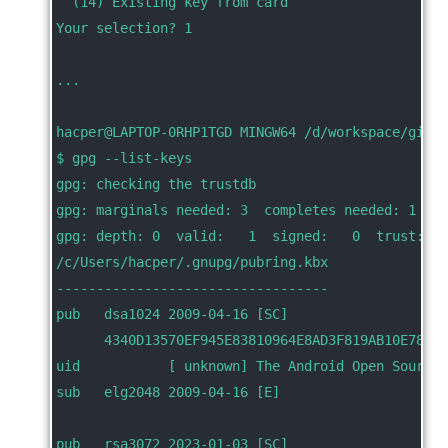
  (14) Existing key from card
Your selection? 1
...
hacper@LAPTOP-0RHP1TGD MINGW64 /d/workspace/git_c
$ gpg --list-keys
gpg: checking the trustdb
gpg: marginals needed: 3  completes needed: 1  tr
gpg: depth: 0  valid:   1  signed:   0  trust: 0-
/c/Users/hacper/.gnupg/pubring.kbx
----------------------------------
pub   dsa1024 2009-04-16 [SC]
      4340D13570EF945E83810964E8AD3F819AB10E78
uid           [ unknown] The Android Open Source 
sub   elg2048 2009-04-16 [E]
pub   rsa3072 2023-01-03 [SC]