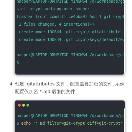
hacper@LAPTOP-0RHP1TGD MINGW64 /d/workspace/git_c
$ git-crypt add-gpg-user hacper
[master (root-commit) ce4bba9] Add 1 git-crypt co
 2 files changed, 4 insertions(+)
 create mode 100644 .git-crypt/.gitattributes
 create mode 100644 .git-crypt/keys/default/0/AB
hacper@LAPTOP-0RHP1TGD MINGW64 /d/workspace/git_c
$
创建 .gitattributes 文件，配置需要加密的文件, 示例
配置仅加密 *.md 后缀的文件
hacper@LAPTOP-0RHP1TGD MINGW64 /d/workspace/git_c
$ 
echo
'*.md filter=git-crypt diff=git-crypt'
 > .