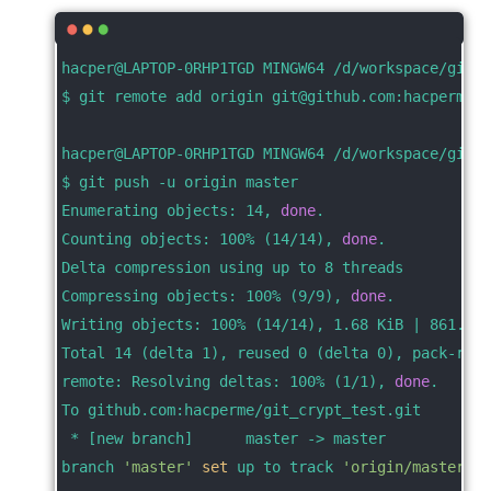
hacper@LAPTOP-0RHP1TGD MINGW64 /d/workspace/git_c
$ git remote add origin git@github.com:hacperme/g
hacper@LAPTOP-0RHP1TGD MINGW64 /d/workspace/git_c
$ git push -u origin master
Enumerating objects: 14, 
done
.
Counting objects: 100% (14/14), 
done
.
Delta compression using up to 8 threads
Compressing objects: 100% (9/9), 
done
.
Writing objects: 100% (14/14), 1.68 KiB | 861.00 
Total 14 (delta 1), reused 0 (delta 0), pack-reus
remote: Resolving deltas: 100% (1/1), 
done
.
To github.com:hacperme/git_crypt_test.git
 * [new branch]      master -> master
branch 
'master'
set
 up to track 
'origin/master'
.