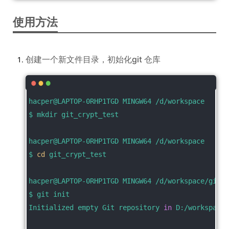
使用方法
创建一个新文件目录，初始化git 仓库
hacper@LAPTOP-0RHP1TGD MINGW64 /d/workspace
$ mkdir git_crypt_test
hacper@LAPTOP-0RHP1TGD MINGW64 /d/workspace
$ 
cd
 git_crypt_test
hacper@LAPTOP-0RHP1TGD MINGW64 /d/workspace/git_c
$ git init
Initialized empty Git repository 
in
 D:/workspace/