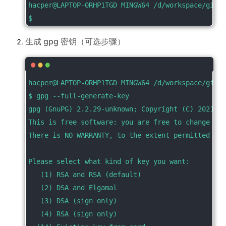
hacper@LAPTOP-0RHP1TGD MINGW64 /d/workspace/git_c
$
生成 gpg 密钥（可选步骤）
hacper@LAPTOP-0RHP1TGD MINGW64 /d/workspace/git_c
$ gpg --full-generate-key
gpg (GnuPG) 2.2.29-unknown; Copyright (C) 2021 Fr
This is free software: you are free to change and
There is NO WARRANTY, to the extent permitted by 
Please select what kind of key you want:
   (1) RSA and RSA (default)
   (2) DSA and Elgamal
   (3) DSA (sign only)
   (4) RSA (sign only)