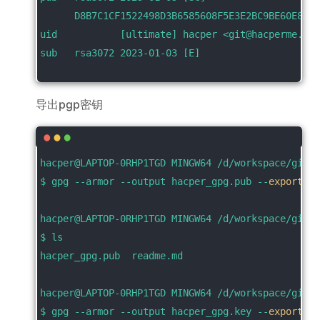
      D8B7C1CF1522498D3B6585608F5E3E2BC9BE60E8
uid           [ultimate] hacper <git@hacperme.com
sub   rsa3072 2023-01-03 [E]
导出pgp密钥
hacper@LAPTOP-0RHP1TGD MINGW64 /d/workspace/git_c
$ gpg --armor --output hacper_gpg.pub --
export
 ha
hacper@LAPTOP-0RHP1TGD MINGW64 /d/workspace/git_c
$ ls
hacper_gpg.pub  readme.md
hacper@LAPTOP-0RHP1TGD MINGW64 /d/workspace/git_c
$ gpg --armor --output hacper_gpg.key --
export
-se