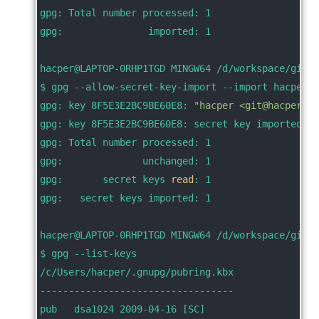
gpg: Total number processed: 1
gpg:               imported: 1
hacper@LAPTOP-0RHP1TGD MINGW64 /d/workspace/git_c
$ gpg --allow-secret-key-import --import hacper_g
gpg: key 8F5E3E2BC9BE60E8: 
"hacper <git@hacperme.
gpg: key 8F5E3E2BC9BE60E8: secret key imported
gpg: Total number processed: 1
gpg:              unchanged: 1
gpg:       secret keys 
read
: 1
gpg:   secret keys imported: 1
hacper@LAPTOP-0RHP1TGD MINGW64 /d/workspace/git_c
$ gpg --list-keys
/c/Users/hacper/.gnupg/pubring.kbx
----------------------------------
pub   dsa1024 2009-04-16 [SC]