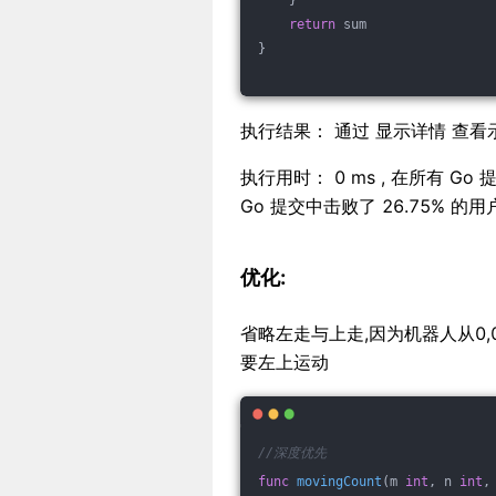
    }
return
 sum
}
执行结果： 通过 显示详情 查看
执行用时： 0 ms , 在所有 Go 
Go 提交中击败了 26.75% 的用
优化:
省略左走与上走,因为机器人从0
要左上运动
//深度优先
func
movingCount
(m 
int
, n 
int
,