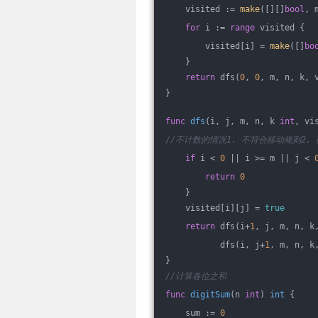
    visited := 
make
([][]
bool
, 
for
 i := 
range
 visited {
        visited[i] = 
make
([]
bo
    }
return
 dfs(
0
, 
0
, m, n, k, 
}
func
dfs
(i, j, m, n, k 
int
, vi
//不计数的情况1. 不符合移动规则2.
if
 i < 
0
 || i >= m || j < 
return
0
    }
    visited[i][j] = 
true
return
 dfs(i+
1
, j, m, n, k
           dfs(i, j+
1
, m, n, k
}
//计算各位之和
func
digitSum
(n 
int
)
int
 {
    sum := 
0