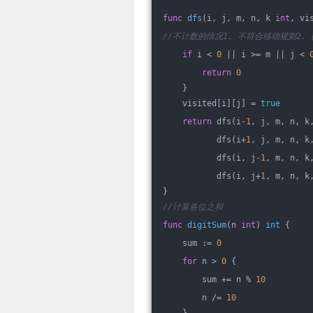
func
dfs
(i, j, m, n, k 
int
, vi
//不计数的情况1. 不符合移动规则2.
if
 i < 
0
 || i >= m || j < 
return
0
    }
    visited[i][j] = 
true
return
 dfs(i
-1
, j, m, n, k
           dfs(i+
1
, j, m, n, k
           dfs(i, j
-1
, m, n, k
           dfs(i, j+
1
, m, n, k
}
//计算各位之和
func
digitSum
(n 
int
)
int
 {
    sum := 
0
for
 n > 
0
 {
        sum += n % 
10
        n /= 
10