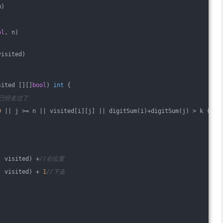
m)
ol
, n)
visited)
sited [][]
bool
)
int
 {
 已经走过了
0
 || j >= n || visited[i][j] || digitSum(i)+digitSum(j) > k {
, visited) +
//右位置
, visited) + 
1
//下走