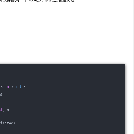
 k 
int
)
int
 {
m)
ol
, n)
visited)