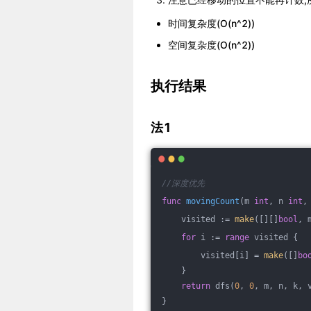
时间复杂度(O(n^2))
空间复杂度(O(n^2))
执行结果
法1
//深度优先
func
movingCount
(m 
int
, n 
int
,
    visited := 
make
([][]
bool
, 
for
 i := 
range
 visited {
        visited[i] = 
make
([]
bo
    }
return
 dfs(
0
, 
0
, m, n, k, 
}