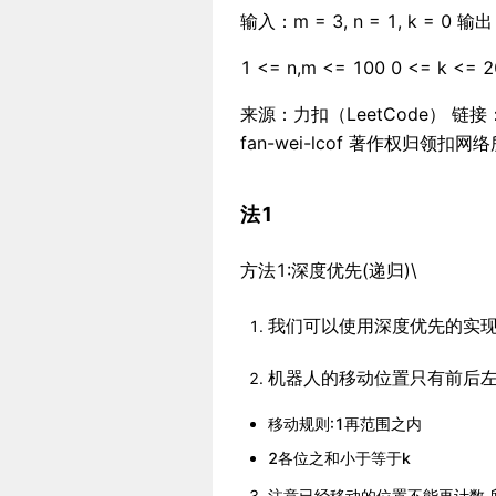
输入：m = 3, n = 1, k = 0 
1 <= n,m <= 100 0 <= k <= 2
来源：力扣（LeetCode） 链接：https:
fan-wei-lcof 著作权
法1
方法1:深度优先(递归)\
我们可以使用深度优先的实
机器人的移动位置只有前后左
移动规则:1再范围之内
2各位之和小于等于k
注意已经移动的位置不能再计数,所