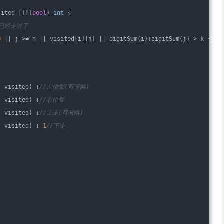
sited [][]
bool
)
int
 {
 已经走过了
0
 || j >= n || visited[i][j] || digitSum(i)+digitSum(j) > k {
, visited) +
//左位置(可省略)
, visited) +
//右位置
, visited) +
//上走(可省略)
, visited) + 
1
//下走