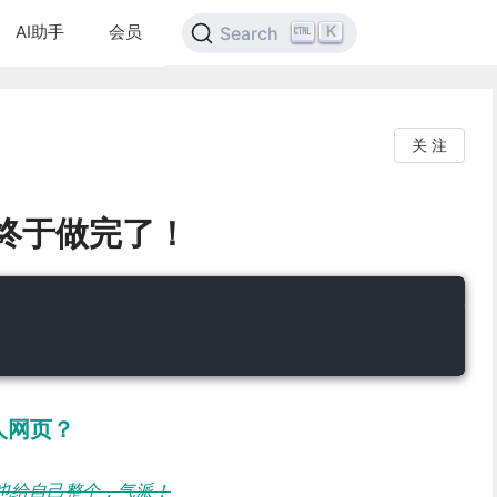
AI助手
会员
K
Search
关 注
页终于做完了！
人网页？
也给自己整个，气派！