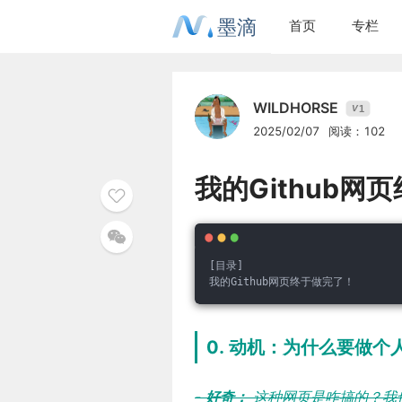
墨滴
首页
专栏
WILDHORSE
1
V
2025/02/07
阅读：102
我的Github网
[目录]
我的Github网页终于做完了！
0. 动机：为什么要做个
-
好奇：
这种网页是咋搞的？我