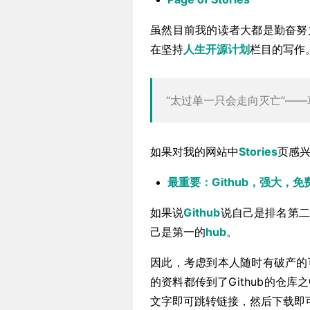
虽然目前我的读者大都是勤奋努
在坚持
人生开源计划
栏目的写作
“太过单一只会走向灭亡”—
如果对我的网站中
Stories
页感兴
最重要：Github，强大，
如果说
Github
说自己是排名第二
己是第一的
hub
。
因此，考虑到本人随时有破产的
的资料都传到了Github的仓
文字即可跳转链接，然后下载即