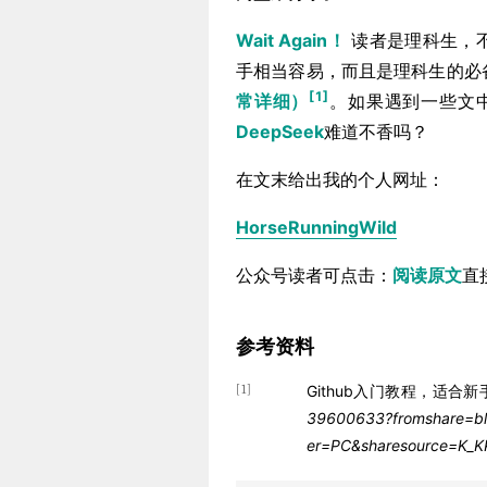
Wait Again！
读者是理科生，不会
手相当容易，而且是理科生的必
[1]
常详细）
。如果遇到一些文中
DeepSeek
难道不香吗？
在文末给出我的个人网址：
HorseRunningWild
公众号读者可点击：
阅读原文
直
参考资料
Github入门教程，适合
[1]
39600633?fromshare=blo
er=PC&sharesource=K_KK