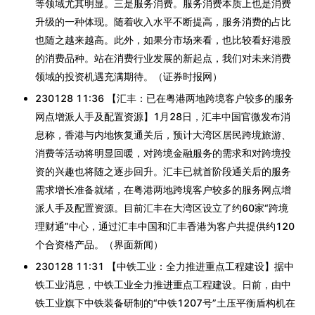
等领域尤其明显。三是服务消费。服务消费本质上也是消费
升级的一种体现。随着收入水平不断提高，服务消费的占比
也随之越来越高。此外，如果分市场来看，也比较看好港股
的消费品种。站在消费行业发展的新起点，我们对未来消费
领域的投资机遇充满期待。（证券时报网）
230128 11:36 【汇丰：已在粤港两地跨境客户较多的服务
网点增派人手及配置资源】1月28日，汇丰中国官微发布消
息称，香港与内地恢复通关后，预计大湾区居民跨境旅游、
消费等活动将明显回暖，对跨境金融服务的需求和对跨境投
资的兴趣也将随之逐步回升。汇丰已就首阶段通关后的服务
需求增长准备就绪，在粤港两地跨境客户较多的服务网点增
派人手及配置资源。目前汇丰在大湾区设立了约60家“跨境
理财通”中心，通过汇丰中国和汇丰香港为客户共提供约120
个合资格产品。（界面新闻）
230128 11:31 【中铁工业：全力推进重点工程建设】据中
铁工业消息，中铁工业全力推进重点工程建设。日前，由中
铁工业旗下中铁装备研制的“中铁1207号”土压平衡盾构机在