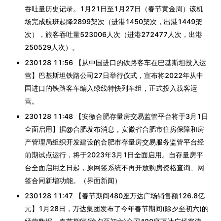
吞吐量历史记录。1月21日至1月27日（春节黄金周）该机
场完成航班起降2899架次（进港1450架次，出港1449架
次），旅客吞吐量523006人次（进港272477人次，出港
250529人次）。
230128 11:56 【从中国进口的铁路客车在巴基斯坦投入运
营】巴基斯坦铁路公司27日举行仪式，宣布将2022年从中
国进口的铁路客车编入绿线特快列车组，正式投入载客运
营。
230128 11:48 【安徽合肥存量房交易监管平台将于3月1日
全面启用】据@合肥发布消息，安徽省合肥市住房保障和房
产管理局组织开发建设的合肥市存量房交易服务监管平台经
前期试点运行，将于2023年3月1日全面启用。自存量房平
台全面启用之日起，原网签系统不再开放购房资格查询、网
签合同新增功能。（界面新闻）
230128 11:47 【春节期间480座万达广场销售额126.8亿
元】1月28日，万达集团发布了今年春节期间(除夕至初六)的