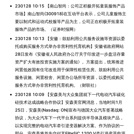
230128 10:15 【南山智尚：公司正积极开拓童装服饰产品
市场】南山智尚(300918)在互动平台表示，公司儿童服饰主
要以制式和运动式校服等产品为主，公司正在积极开拓童装
服饰产品的市场。（证券时报网）
230128 10:13 【安徽：鼓励利用公共服务设施等资源以委
托或购买服务方式举办非营利性托育机构】安徽省政府网站
28日发布《安徽省人民政府办公厅关于印发进一步盘活存量
资产扩大有效投资实施方案的通知》。方案提出，统筹推进
闲置低效国有住宅改造用于保障性租赁住房。鼓励利用公共
服务设施、闲置校舍、闲置办公场所等资源，以委托或购买
服务方式举办非营利性托育机构。（财联社）
230128 10:09 【安森美与大众集团就下一代电动汽车碳化
硅技术达成战略合作协议】安森美官网消息，当地时间1月
25日，安森美(Nasdaq: ON)宣布与德国大众汽车签署战略
协议，为大众汽车下一代平台系列提供半导体及模块产品，
以实现完整的电动汽车牵引逆变器解决方案。作为协议的一
部分，安森美将首先交付其EliteSiC 1200 V牵引逆变器电源