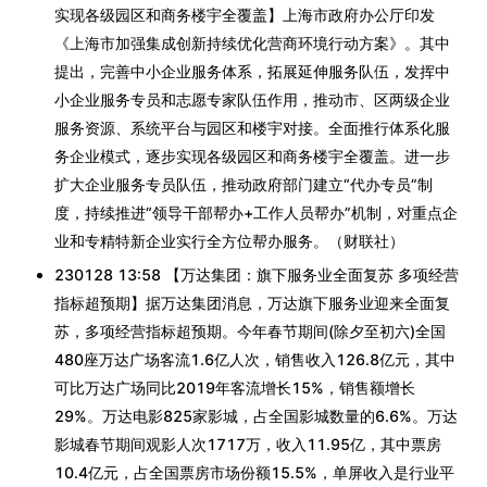
实现各级园区和商务楼宇全覆盖】上海市政府办公厅印发
《上海市加强集成创新持续优化营商环境行动方案》。其中
提出，完善中小企业服务体系，拓展延伸服务队伍，发挥中
小企业服务专员和志愿专家队伍作用，推动市、区两级企业
服务资源、系统平台与园区和楼宇对接。全面推行体系化服
务企业模式，逐步实现各级园区和商务楼宇全覆盖。进一步
扩大企业服务专员队伍，推动政府部门建立“代办专员”制
度，持续推进“领导干部帮办+工作人员帮办”机制，对重点企
业和专精特新企业实行全方位帮办服务。（财联社）
230128 13:58 【万达集团：旗下服务业全面复苏 多项经营
指标超预期】据万达集团消息，万达旗下服务业迎来全面复
苏，多项经营指标超预期。今年春节期间(除夕至初六)全国
480座万达广场客流1.6亿人次，销售收入126.8亿元，其中
可比万达广场同比2019年客流增长15%，销售额增长
29%。万达电影825家影城，占全国影城数量的6.6%。万达
影城春节期间观影人次1717万，收入11.95亿，其中票房
10.4亿元，占全国票房市场份额15.5%，单屏收入是行业平