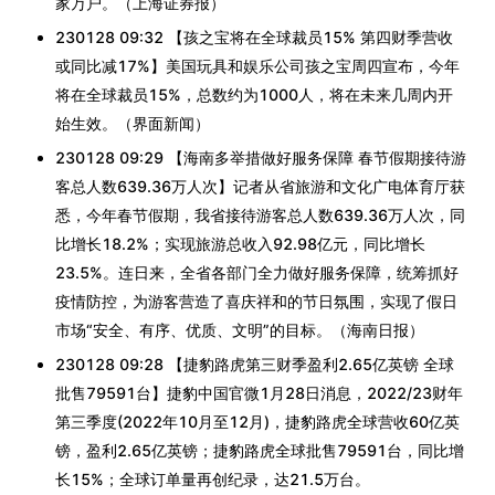
家万户。（上海证券报）
230128 09:32 【孩之宝将在全球裁员15% 第四财季营收
或同比减17%】美国玩具和娱乐公司孩之宝周四宣布，今年
将在全球裁员15%，总数约为1000人，将在未来几周内开
始生效。（界面新闻）
230128 09:29 【海南多举措做好服务保障 春节假期接待游
客总人数639.36万人次】记者从省旅游和文化广电体育厅获
悉，今年春节假期，我省接待游客总人数639.36万人次，同
比增长18.2%；实现旅游总收入92.98亿元，同比增长
23.5%。连日来，全省各部门全力做好服务保障，统筹抓好
疫情防控，为游客营造了喜庆祥和的节日氛围，实现了假日
市场“安全、有序、优质、文明”的目标。（海南日报）
230128 09:28 【捷豹路虎第三财季盈利2.65亿英镑 全球
批售79591台】捷豹中国官微1月28日消息，2022/23财年
第三季度(2022年10月至12月)，捷豹路虎全球营收60亿英
镑，盈利2.65亿英镑；捷豹路虎全球批售79591台，同比增
长15%；全球订单量再创纪录，达21.5万台。