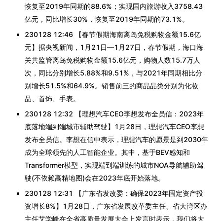
恢复至2019年同期的88.6%；实现国内旅游收入3758.43
亿元，同比增长30%，恢复至2019年同期的73.1%。
230128 12:46 【春节假期海南离岛免税购物金额15.6亿
元】据央视新闻，1月21日—1月27日，春节假期，海口海
关共监管离岛免税购物金额15.6亿元，购物人数15.7万人
次，同比分别增长5.88%和9.51%，与2021年同期相比分
别增长51.5%和64.9%。销售前三的商品品类分别为化妆
品、首饰、手表。
230128 12:32 【理想汽车CEO李想发布全员信：2023年
底落地端到端城市辅助驾驶】1月28日，理想汽车CEO李想
发布全员信。李想在信中表示，理想汽车的愿景是到2030年
成为全球领先的人工智能企业。其中，基于BEV感知和
Transformer模型，实现端到端训练的城市NOA导航辅助驾
驶(不依赖高精地图)会在2023年底开始落地。
230128 12:31 【广东省发改委：确保2023年固定资产投
资增长8%】1月28日，广东省发展改革委主任、省大湾区办
主任艾学峰在全省高质量发展大会上发言时表示，我们将大