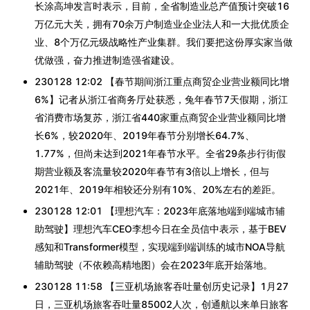
长涂高坤发言时表示，目前，全省制造业总产值预计突破16
万亿元大关，拥有70余万户制造业企业法人和一大批优质企
业、8个万亿元级战略性产业集群。我们要把这份厚实家当做
优做强，奋力推进制造强省建设。
230128 12:02 【春节期间浙江重点商贸企业营业额同比增
6%】记者从浙江省商务厅处获悉，兔年春节7天假期，浙江
省消费市场复苏，浙江省440家重点商贸企业营业额同比增
长6%，较2020年、2019年春节分别增长64.7%、
1.77%，但尚未达到2021年春节水平。全省29条步行街假
期营业额及客流量较2020年春节有3倍以上增长，但与
2021年、2019年相较还分别有10%、20%左右的差距。
230128 12:01 【理想汽车：2023年底落地端到端城市辅
助驾驶】理想汽车CEO李想今日在全员信中表示，基于BEV
感知和Transformer模型，实现端到端训练的城市NOA导航
辅助驾驶（不依赖高精地图）会在2023年底开始落地。
230128 11:58 【三亚机场旅客吞吐量创历史记录】1月27
日，三亚机场旅客吞吐量85002人次，创通航以来单日旅客