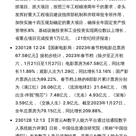
抓项目、抓大项目，按照三年工程瞄准两年干的要求，牵头
发挥好重大工程项目建设指挥部机制和并联审批专班作用，
加快实施十四五规划确定的重大项目，确保全年固定资产投
资增长8%、基础设施投资和工业投资实现两位数以上增长，
省重点项目完成投资1万亿元。（21世纪经济报道）
230128 12:24 【国家电影局：2023年春节档电影总票房
67.58亿元】据初步统计，2023年春节档（除夕至正月初
六，1月21日至1月27日）电影票房为67.58亿元，同比增
长11.89%；观影人次为1.29亿，同比增长13.16%；国产影
片票房占比为99.22%。春节档上映的6部影片累计票房分别
为《满江红》26.06亿元，《流浪地球2》21.64亿元，《熊
出没·伴我“熊芯”》7.48亿元，《无名》4.93亿元，《深海》
3.59亿元，《交换人生》2.9亿元。截至2023年1月27日，
全年总票房为79.15亿元，同比增长209.88%。
230128 12:13 【开普云AI数字人能力平台通过信通院数字
人系统能力评测】日前，中国信息通信研究院（简称“中国信
通院”）发布数字人产品评测结果，开普云AI数字人能力平台