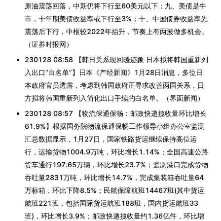
原油震荡回落，中期仍将下行至60美元以下；九、美债是牛
市，十年期美债收益率或下行至3%；十、中国债券收益率先
震荡后下行，中枢较2022年抬升，节奏上有两波做多机会。
（证券时报网）
230128 08:58 【韩日关系现回暖迹象 日本拟将韩国重新列
入出口“白名单”】日本《产经新闻》1月28日消息，多位日
本政府官员透露，考虑到韩国政府正寻求改善两国关系，日
方拟将韩国重新列入简化出口手续的白名单。（界面新闻）
230128 08:57 【物流保通保畅：邮政快递揽收量环比增长
61.9%】根据国务院物流保通保畅工作领导小组办公室监测
汇总数据显示，1月27日，国家铁路货运继续保持高位运
行，运输货物1004.9万吨，环比增长1.14%；全国高速公路
货车通行197.65万辆，环比增长23.7%；监测港口完成货物
吞吐量2831万吨，环比增长14.7%，完成集装箱吞吐量64
万标箱，环比下降8.5%；民航保障航班14467班(其中货运
航班221班，包括国际货运航班188班，国内货运航班33
班)，环比增长3.9%；邮政快递揽收量约1.36亿件，环比增