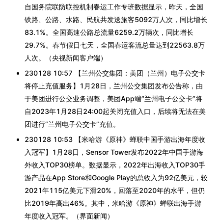
自国务院联防联控机制春运工作专班数据显示，昨天，全国
铁路、公路、水路、民航共发送旅客5092万人次，同比增长
83.1%。全国高速公路总流量6259.2万辆次，同比增长
29.7%。春节假日七天，全国春运客流总量达到22563.8万
人次。（央视新闻客户端）
230128 10:57 【兰州公交集团：美团（兰州）电子公交卡
将停止充值服务】1月28日，兰州公交集团发布公告称，由
于美团进行公交业务调整，美团App端“兰州电子公交卡”将
自2023年1月28日24:00起关闭充值入口，后续将无法在美
团进行“兰州电子公交卡”充值。
230128 10:53 【米哈游《原神》蝉联中国手游出海年度收
入冠军】1月28日，Sensor Tower发布2022年中国手游海
外收入TOP30榜单。数据显示，2022年出海收入TOP30手
游产品在App Store和Google Play的总收入为92亿美元，较
2021年115亿美元下滑20%，回落至2020年的水平，但仍
比2019年高出46%。其中，米哈游《原神》蝉联出海手游
年度收入冠军。（界面新闻）