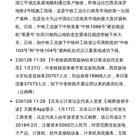
浙江平湖总装基地顺利通过客户验收，即将运往巴西圣保罗
地铁2号线施工现场，这是中铁工业出口南美市场的第一台国
产盾构，也是迄今为止中国出口至南美市场的最大直径盾构
机。日前，中铁工业旗下中铁装备“中铁1098号”硬岩掘进
机“蜀通号”在四川都四山地轨道交通项目掘进突破千米大
关。日前，由中铁工业旗下中铁科工轨道公司再制造的“中铁
103号”和“中铁104号”盾构机在武汉江夏基地成功下线。
230128 11:30 【中老铁路西双版纳站单日客流创历史新
高】1月27日，中老铁路迎来春节客流返程高峰，西双版纳
火车站发送旅客20707人次，到达旅客16866人次，单日客
流量37573人次，创下中老铁路开通运营以来的最高纪录。
（云南网）
230128 11:29 【京东云计算法定代表人变更 王榕辉接替辛
波】天眼查App显示，1月17日，京东云计算有限公司发生
工商变更，法定代表人由辛波变更为王榕辉。该公司成立于
2018年2月，注册资本5000万人民币，经营范围含批发电
子产品、计算机、软件及辅助设备，计算机系统服务，互联