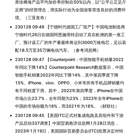
类珍稀海产品平均加价率控制在50%以内，以“公平公正足斤
足两”的经营理念，用实际行动为全国游客营造良好的消费环
境。（三亚发布）
230128 09:49 【宁德时代德国工厂投产】中国电池制造商
宁德时代26日在德国阿恩施塔特启动了其在欧洲的第一座工
厂。预计该工厂的年产量最终将达到3000万枚电芯，足以装
配18.5万至35万辆电动汽车。（参考消息网）
230128 09:47 【Counterpoint：中国智能手机销量2022
年同比下降14%】Counterpoint Research数据显示，中国
智能手机销量2022年同比下降14%，其中第四季度下降
15%。iPhone、vivo、OPPO、小米等所有手机品牌销量均
有不同程度下滑。其中，2022年第四季度，iPhone在中国
市场占比23.7%，去年同期为23%；2022年全年iPhone在
中国的市场份额为18%，而2021年为16%。（财联社）
230128 09:45 【美国ITC正式对集成电路及其组件和下游
产品启动337调查】中国贸易救济信息网1月28日消息，
2023年1月19日，美国国际贸易委员会(ITC)投票决定对特