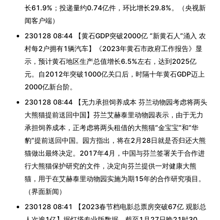
长61.9%；投递量约0.74亿件，环比增长29.8%。（央视新
闻客户端）
230128 08:44 【黄石GDP突破2000亿 “新黄石人”涌入 农
村每2户拥有1辆汽车】《2023年黄石市政府工作报告》显
示，预计黄石地区生产总值增长6.5%左右，达到2025亿
元。自2012年突破1000亿关口后，时隔十年黄石GDP迈上
2000亿新台阶。
230128 08:44 【无力承担饲养成本 芬兰动物园考虑将两头
大熊猫提前送回中国】芬兰艾赫泰里动物园表示，由于无力
承担饲养成本，正考虑将两头租借的大熊猫“金宝宝”和“华
豹”提前送回中国。园方指出，将在2月28日就是否归还大熊
猫做出最终决定。2017年4月，中国与芬兰签署关于合作进
行大熊猫保护研究的文件，决定向芬兰提供一对健康大熊
猫，用于在艾赫泰里动物园实施为期15年的合作研究项目。
（界面新闻）
230128 08:41 【2023春节档电影总票房突破67亿 观影总
人次逾1亿】据灯塔专业版数据，截至1月27日晚21时30