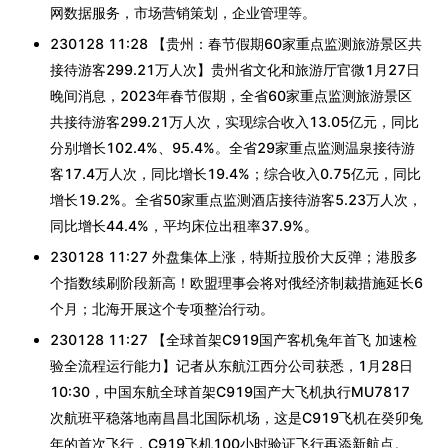
网数据服务，市场营销策划，企业管理等。
230128 11:28 【贵州：春节假期60家重点监测旅游景区共
接待游客299.21万人次】贵州省文化和旅游厅官微1月27日
晚间消息，2023年春节假期，全省60家重点监测旅游景区
共接待游客299.21万人次，实现综合收入13.05亿元，同比
分别增长102.4%、95.4%。全省29家重点监测温泉接待游
客17.4万人次，同比增长19.4%；综合收入0.75亿元，同比
增长19.2%。全省50家重点监测酒店接待游客5.23万人次，
同比增长44.4%，平均床位出租率37.9%。
230128 11:27 外盘集体上涨，特斯拉股价大反弹；港股多
个指数续刷阶段新高！欧盟理事会将对俄经济制裁措施延长6
个月；北海开展这个专项整治行动。
230128 11:27 【全球首架C919国产客机兔年首飞 加速检
验全流程运行能力】记者从东航江西分公司获悉，1月28日
10:30，中国东航全球首架C919国产大飞机执行MU7817
次航班平稳落地南昌昌北国际机场，这是C919飞机在癸卯兔
年的首次飞行，C919飞机100小时验证飞行再添新航点。