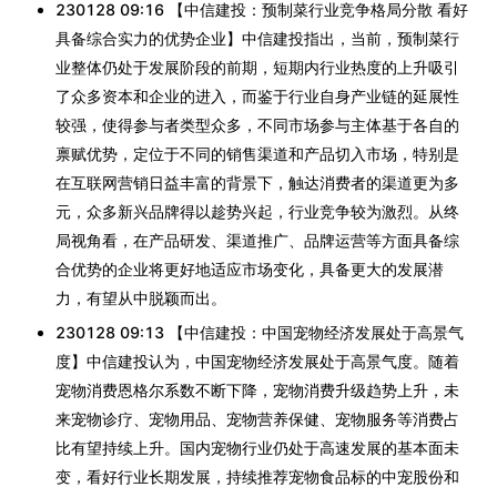
230128 09:16 【中信建投：预制菜行业竞争格局分散 看好
具备综合实力的优势企业】中信建投指出，当前，预制菜行
业整体仍处于发展阶段的前期，短期内行业热度的上升吸引
了众多资本和企业的进入，而鉴于行业自身产业链的延展性
较强，使得参与者类型众多，不同市场参与主体基于各自的
禀赋优势，定位于不同的销售渠道和产品切入市场，特别是
在互联网营销日益丰富的背景下，触达消费者的渠道更为多
元，众多新兴品牌得以趁势兴起，行业竞争较为激烈。从终
局视角看，在产品研发、渠道推广、品牌运营等方面具备综
合优势的企业将更好地适应市场变化，具备更大的发展潜
力，有望从中脱颖而出。
230128 09:13 【中信建投：中国宠物经济发展处于高景气
度】中信建投认为，中国宠物经济发展处于高景气度。随着
宠物消费恩格尔系数不断下降，宠物消费升级趋势上升，未
来宠物诊疗、宠物用品、宠物营养保健、宠物服务等消费占
比有望持续上升。国内宠物行业仍处于高速发展的基本面未
变，看好行业长期发展，持续推荐宠物食品标的中宠股份和