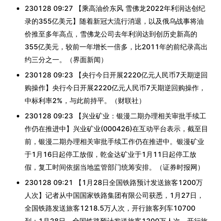
230128 09:27 【乘高油价东风 雪佛龙2022年利润达创纪
录的355亿美元】随着新冠大流行消退，以及俄乌战事将油
价推至多年高点，雪佛龙公司去年利润达到创历史新高的
355亿美元，较前一年增长一倍多，比2011年的前纪录高出
约三分之一。（界面新闻）
230128 09:23 【央行今日开展2220亿元人民币7天期逆回
购操作】央行今日开展2220亿元人民币7天期逆回购操作，
中标利率2%，与此前持平。（财联社）
230128 09:23 【兴业矿业：银漫二期办理相关审批手续工
作仍在推进中】兴业矿业(000426)在互动平台表示，截至目
前，银漫二期办理相关审批手续工作仍在推进中。银漫矿业
于1月16日起停工放假，乾金达矿业于1月11日起停工放
假，复工时间依据当地监管部门统筹安排。（证券时报网）
230128 09:21 【1月28日全国铁路预计发送旅客1200万
人次】记者从中国国家铁路集团有限公司获悉，1月27日，
全国铁路发送旅客1218.5万人次，开行旅客列车10700
列；1月28日，全国铁路预计发送旅客1200万人次，开行旅