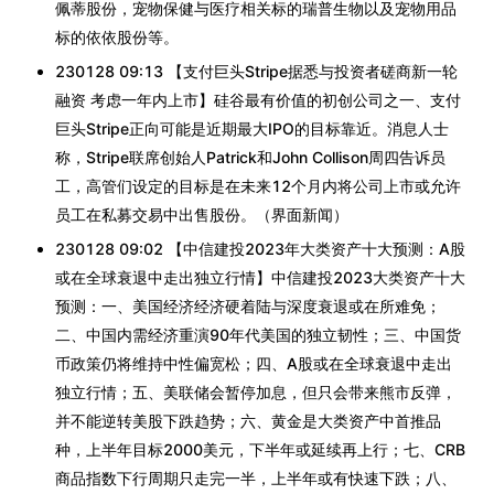
佩蒂股份，宠物保健与医疗相关标的瑞普生物以及宠物用品
标的依依股份等。
230128 09:13 【支付巨头Stripe据悉与投资者磋商新一轮
融资 考虑一年内上市】硅谷最有价值的初创公司之一、支付
巨头Stripe正向可能是近期最大IPO的目标靠近。消息人士
称，Stripe联席创始人Patrick和John Collison周四告诉员
工，高管们设定的目标是在未来12个月内将公司上市或允许
员工在私募交易中出售股份。（界面新闻）
230128 09:02 【中信建投2023年大类资产十大预测：A股
或在全球衰退中走出独立行情】中信建投2023大类资产十大
预测：一、美国经济经济硬着陆与深度衰退或在所难免；
二、中国内需经济重演90年代美国的独立韧性；三、中国货
币政策仍将维持中性偏宽松；四、A股或在全球衰退中走出
独立行情；五、美联储会暂停加息，但只会带来熊市反弹，
并不能逆转美股下跌趋势；六、黄金是大类资产中首推品
种，上半年目标2000美元，下半年或延续再上行；七、CRB
商品指数下行周期只走完一半，上半年或有快速下跌；八、