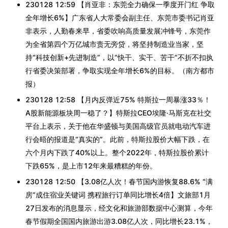
230128 12:59 【肖亚非：东莞全力确保一季度开门红 争取
全年增长6%】广东省人大常委会副主任、东莞市委书记肖亚
非表示，人勤春来早，省委吹响高质量发展冲锋号，东莞作
为全省第四个万亿城市责无旁贷，将坚持制造业当家，坚
持“科技创新+先进制造”，以“快干、实干、苦干”不折不扣执
行省委决策部署，争取实现全年增长6%的目标。（南方都市
报）
230128 12:58 【月内反弹近75% 特斯拉一周暴涨33％！
A股新能源板块周一稳了？】特斯拉CEO埃隆·马斯克在社交
平台上表示，关于他在华盛顿与美国高级官员就电动汽车进
行会晤的报道是“真实的”。此前，特斯拉股价大幅下跌，在
六个月内下跌了40%以上。整个2022年，特斯拉股价累计
下跌65%，是上市12年来最糟糕的年份。
230128 12:50 【3.08亿人次！春节国内游恢复88.6% “满
房”成住宿业关键词 携程旅行订单同比增长4倍】文旅部1月
27日发布的消息显示，经文化和旅游部数据中心测算，今年
春节假期全国国内旅游出游3.08亿人次，同比增长23.1%，