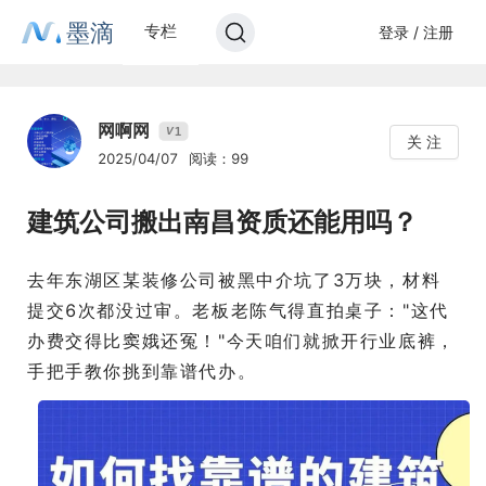
墨滴
专栏
登录 / 注册
网啊网
1
V
关 注
2025/04/07
阅读：99
建筑公司搬出南昌资质还能用吗？
去年东湖区某装修公司被黑中介坑了3万块，材料
提交6次都没过审。老板老陈气得直拍桌子："这代
办费交得比窦娥还冤！"今天咱们就掀开行业底裤，
手把手教你挑到靠谱代办。