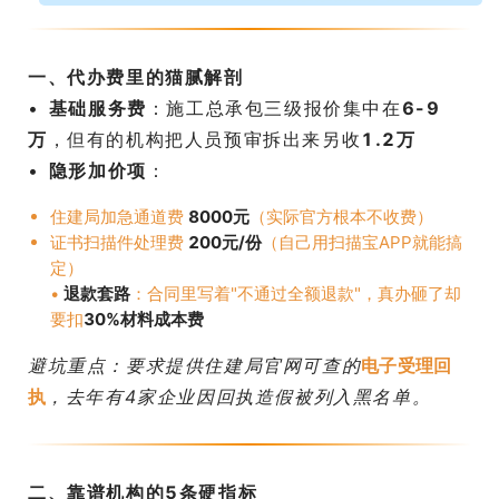
一、代办费里的猫腻解剖
• ​
基础服务费
：施工总承包三级报价集中在
6-9
万
，但有的机构把人员预审拆出来另收
1.2万
• ​
隐形加价项
：
住建局加急通道费 ​
8000元
​（实际官方根本不收费）
证书扫描件处理费 ​
200元/份
​（自己用扫描宝APP就能搞
定）
• ​
退款套路
：合同里写着"不通过全额退款"，真办砸了却
要扣
30%材料成本费
避坑重点：要求提供住建局官网可查的
电子受理回
执
，去年有4家企业因回执造假被列入黑名单。
二、靠谱机构的5条硬指标