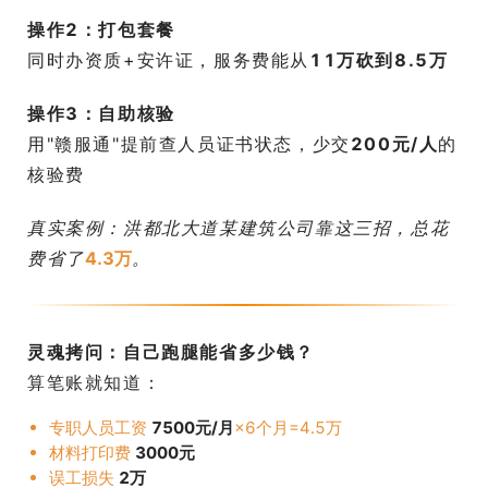
操作2：打包套餐
同时办资质+安许证，服务费能从
11万砍到8.5万
操作3：自助核验
用"赣服通"提前查人员证书状态，少交
200元/人
的
核验费
真实案例：洪都北大道某建筑公司靠这三招，总花
费省了
4.3万
。
灵魂拷问：自己跑腿能省多少钱？
算笔账就知道：
专职人员工资 ​
7500元/月
×6个月=4.5万
材料打印费 ​
3000元
误工损失 ​
2万