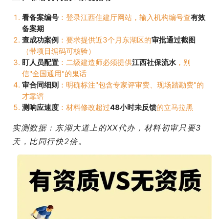
看备案编号
：登录江西住建厅网站，输入机构编号查
有效
备案期
查成功案例
：要求提供近3个月东湖区的
审批通过截图
（带项目编码可核验）
盯人员配置
：二级建造师必须提供
江西社保流水
，别
信"全国通用"的鬼话
审合同细则
：明确标注"包含专家评审费、现场踏勘费"的
才靠谱
测响应速度
：材料修改超过
48小时未反馈
的立马拉黑
实测数据：东湖大道上的XX代办，材料初审只要3
天，比同行快2倍。