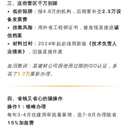
三、这些雷区千万别踩
• ​
低价陷阱
：报4.8万的机构，后期要补交
2.3万设
备发票费
• ​
挂靠风险
：用外省工程师证书，被发现直接进
诚
信档案
• ​
材料过时
：2024年起必须用新版
​《技术负责人
业绩表》​
，旧版直接作废
血泪教训：某建材公司因使用过期的ISO认证，多
花了
1.7万
重新办理。
四、省钱又省心的骚操作
操作1：错峰办理
每年3-4月住建局审批量暴增，选7-8月办理能省
15%加急费