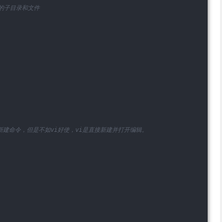
的子目录和文件
的新建命令，但是不如vi好使，vi是直接新建并打开编辑。