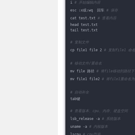
i 
# 开始编辑内容
esc :x或:wq  回车 
# 保存
cat test.txt 
# 查看内容
head test.txt
tail test.txt
# 复制文件  
cp file1 file 2 
# 复制file1 命名
# 移动文件/重命名
mv file 路径 
# 将file移动到路径下
mv file1 file2 
# 将file1重命名为
# 自动补全
tab键
# 查看版本、cpu、内存、硬盘空间
lsb_release -a 
# 系统版本
uname -a 
# 内核版本
lscpu 
# cpu型号