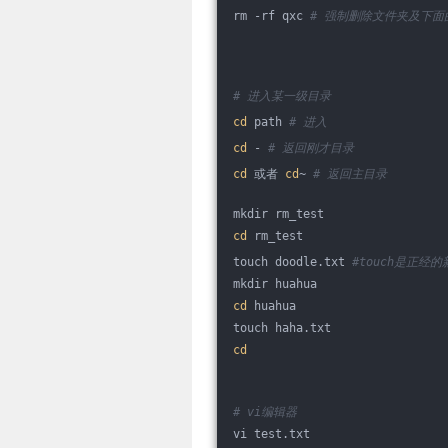
rm -rf qxc 
# 强制删除文件夹及下面
# 进入某一级目录
cd
 path 
# 进入
cd
 - 
# 返回刚才目录
cd
 或者 
cd
~ 
# 返回主目录
mkdir rm_test
cd
 rm_test
touch doodle.txt 
#touch是正经
mkdir huahua
cd
 huahua
touch haha.txt
cd
# vi编辑器   
vi test.txt