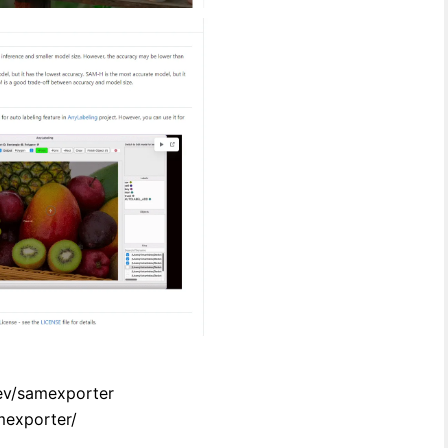
dev/samexporter
mexporter/