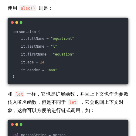
使用
则是：
also()
person.also {
    it.fullName = 
"equationl"
    it.lastName = 
"l"
    it.firstName = 
"equation"
    it.age = 
24
    it.gender = 
"man"
}
和
一样，它也是扩展函数，并且上下文也作为参数
let
传入匿名函数，但是不同于
，它会返回上下文对
let
象，这样可以方便的进行链式调用，如：
val
 personString = person