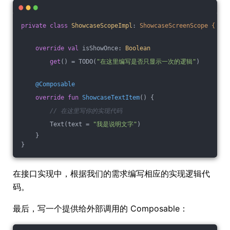
private
class
ShowcaseScopeImpl
: 
ShowcaseScreenScope {
override
val
 isShowOnce: 
Boolean
get
() = TODO(
"在这里编写是否只显示一次的逻辑"
)
@Composable
override
fun
ShowcaseTextItem
()
 {
// 在这里写你的实现代码
        Text(text = 
"我是说明文字"
)
    }
}
在接口实现中，根据我们的需求编写相应的实现逻辑代
码。
最后，写一个提供给外部调用的 Composable：