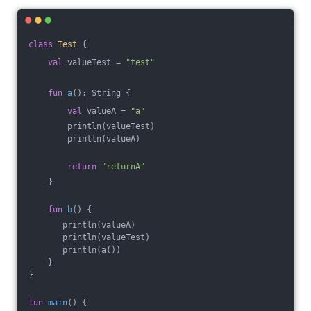
class
Test
{
val
 valueTest = 
"test"
fun
a
()
: String {
val
 valueA = 
"a"
        println(valueTest)
        println(valueA)
return
"returnA"
    }
fun
b
()
 {
       println(valueA)
       println(valueTest)
       println(a())
    }
}
fun
main
()
 {