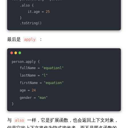
    .also {
        it.age = 
25
    }
    .toString()
最后是
：
apply
person.apply {
    fullName = 
"equationl"
    lastName = 
"l"
    firstName = 
"equation"
    age = 
24
    gender = 
"man"
}
与
一样，它是扩展函数，也会返回上下文对象，
also
但是它的上下文将作为隐式接收者，而不是匿名函数的