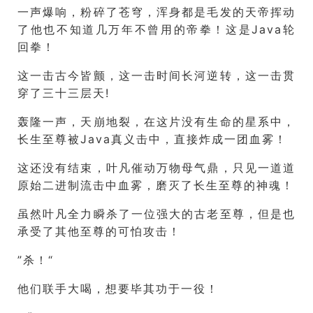
一声爆响，粉碎了苍穹，浑身都是毛发的天帝挥动
了他也不知道几万年不曾用的帝拳！这是Java轮
回拳！
这一击古今皆颤，这一击时间长河逆转，这一击贯
穿了三十三层天!
轰隆一声，天崩地裂，在这片没有生命的星系中，
长生至尊被Java真义击中，直接炸成一团血雾！
这还没有结束，叶凡催动万物母气鼎，只见一道道
原始二进制流击中血雾，磨灭了长生至尊的神魂！
虽然叶凡全力瞬杀了一位强大的古老至尊，但是也
承受了其他至尊的可怕攻击！
”杀！“
他们联手大喝，想要毕其功于一役！