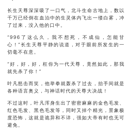
长生天尊深深吸了一口气，北斗生命古地上，数以
千万已经倒在血泊中的生灵体内飞出一缕白雾，冲
了过来，没入他的口中。
“996了这么久，我不想死，不成仙，怎能甘
心！”长生天尊平静的说道，对于眼前所发生的一
切毫不在意。
“好，好，好，枉你为一代天尊，竟然如此，那我
就先杀了你！”
叶凡怒击而笑，他举拳就轰杀了过去，抬手间就是
各种语言奥义，与神话时代的天尊大决战！
不过这时，叶凡浑身生出了密密麻麻的金色毛发、
红色毛发、黑色毛发等，同时又掉个精光，景象极
度恐怖，这就是诡异和不详，强如大帝有时也无可
避免。