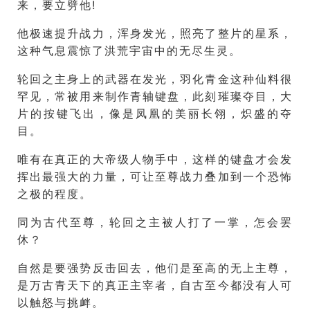
来，要立劈他!
他极速提升战力，浑身发光，照亮了整片的星系，
这种气息震惊了洪荒宇宙中的无尽生灵。
轮回之主身上的武器在发光，羽化青金这种仙料很
罕见，常被用来制作青轴键盘，此刻璀璨夺目，大
片的按键飞出，像是凤凰的美丽长翎，炽盛的夺
目。
唯有在真正的大帝级人物手中，这样的键盘才会发
挥出最强大的力量，可让至尊战力叠加到一个恐怖
之极的程度。
同为古代至尊，轮回之主被人打了一掌，怎会罢
休？
自然是要强势反击回去，他们是至高的无上主尊，
是万古青天下的真正主宰者，自古至今都没有人可
以触怒与挑衅。