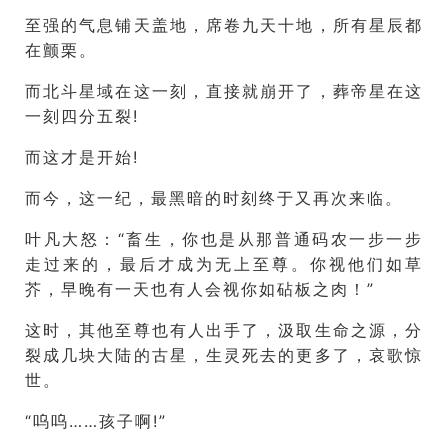
至强的气息铺天盖地，席卷九天十地，所有星辰都
在颤栗。
而北斗星域在这一刻，直接就崩开了，葬帝星在这
一刻四分五裂!
而这才是开始!
而今，这一纪，最黑暗的时刻终于又再次来临。
叶凡大怒：“畜生，你也是从那普通码农一步一步
走过来的，最后才成为无上至尊。你视他们如草
芥，早晚有一天也有人会视你如砧板之肉！”
这时，其他至尊也有人出手了，汲取生命之源，分
裂成几块大陆的古星，生灵死去的更多了，哀歌惊
世。
“呜呜……孩子啊!”