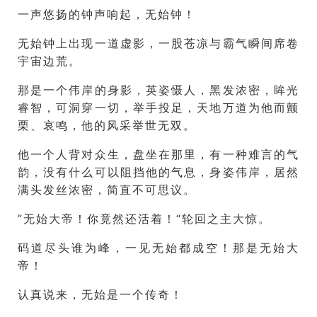
一声悠扬的钟声响起，无始钟！
无始钟上出现一道虚影，一股苍凉与霸气瞬间席卷
宇宙边荒。
那是一个伟岸的身影，英姿慑人，黑发浓密，眸光
睿智，可洞穿一切，举手投足，天地万道为他而颤
栗、哀鸣，他的风采举世无双。
他一个人背对众生，盘坐在那里，有一种难言的气
韵，没有什么可以阻挡他的气息，身姿伟岸，居然
满头发丝浓密，简直不可思议。
”无始大帝！你竟然还活着！“轮回之主大惊。
码道尽头谁为峰，一见无始都成空！那是无始大
帝！
认真说来，无始是一个传奇！