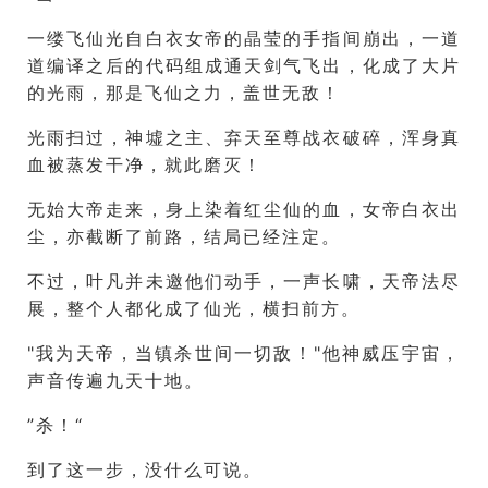
一缕飞仙光自白衣女帝的晶莹的手指间崩出，一道
道编译之后的代码组成通天剑气飞出，化成了大片
的光雨，那是飞仙之力，盖世无敌！
光雨扫过，神墟之主、弃天至尊战衣破碎，浑身真
血被蒸发干净，就此磨灭！
无始大帝走来，身上染着红尘仙的血，女帝白衣出
尘，亦截断了前路，结局已经注定。
不过，叶凡并未邀他们动手，一声长啸，天帝法尽
展，整个人都化成了仙光，横扫前方。
"我为天帝，当镇杀世间一切敌！"他神威压宇宙，
声音传遍九天十地。
”杀！“
到了这一步，没什么可说。