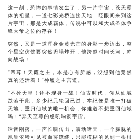
这一刻，恐怖的事情发生了，另一片宇宙，苍天霸
体的祖星，一道七彩光桥连接天地，眨眼间来到这
片宇宙，那是大成霸体，传说中可以和大成圣体争
锋大帝之位的存在！
突然，又是一道浑身金黄光芒的身影一步迈出，整
个星空仿佛要突然坍塌炸开，他跨越时间长河，冲
向战场！
”帝尊！天庭之主，本是心有所感，没想到他竟然
真的还活着！“神墟之主言道。
”不死天皇！还不现身一战！仙古时代，你从仙域
跌落于此，多少纪元轮回已过，本纪便是唯一打破
天地，重归仙域的唯一机会，你难道不想重回仙域
吗！“弃天至尊的怒吼响彻宇宙。
话音刚落，一声长啸传出，震动诸天，一个朦胧的
凰巢依稀可见被血雾缭绕，只能模糊的见到一根根