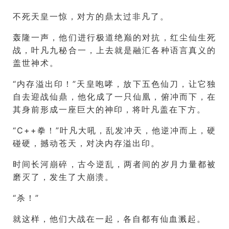
不死天皇一惊，对方的鼎太过非凡了。
轰隆一声，他们进行极道绝巅的对抗，红尘仙生死
战，叶凡九秘合一，上去就是融汇各种语言真义的
盖世神术。
“内存溢出印！”天皇咆哮，放下五色仙刀，让它独
自去迎战仙鼎，他化成了一只仙凰，俯冲而下，在
其身前形成一座巨大的神印，将叶凡盖在下方。
“C++拳！”叶凡大吼，乱发冲天，他逆冲而上，硬
碰硬，撼动苍天，对决内存溢出印。
时间长河崩碎，古今逆乱，两者间的岁月力量都被
磨灭了，发生了大崩溃。
“杀！”
就这样，他们大战在一起，各自都有仙血溅起。