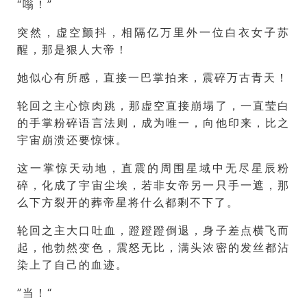
“嗡！”
突然，虚空颤抖，相隔亿万里外一位白衣女子苏
醒，那是狠人大帝！
她似心有所感，直接一巴掌拍来，震碎万古青天！
轮回之主心惊肉跳，那虚空直接崩塌了，一直莹白
的手掌粉碎语言法则，成为唯一，向他印来，比之
宇宙崩溃还要惊悚。
这一掌惊天动地，直震的周围星域中无尽星辰粉
碎，化成了宇宙尘埃，若非女帝另一只手一遮，那
么下方裂开的葬帝星将什么都剩不下了。
轮回之主大口吐血，蹬蹬蹬倒退，身子差点横飞而
起，他勃然变色，震怒无比，满头浓密的发丝都沾
染上了自己的血迹。
”当！“