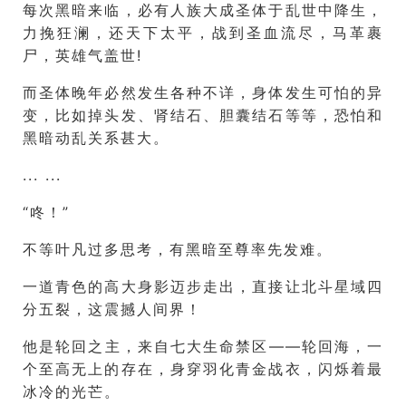
每次黑暗来临，必有人族大成圣体于乱世中降生，
力挽狂澜，还天下太平，战到圣血流尽，马革裹
尸，英雄气盖世!
而圣体晚年必然发生各种不详，身体发生可怕的异
变，比如掉头发、肾结石、胆囊结石等等，恐怕和
黑暗动乱关系甚大。
... ...
“咚！”
不等叶凡过多思考，有黑暗至尊率先发难。
一道青色的高大身影迈步走出，直接让北斗星域四
分五裂，这震撼人间界！
他是轮回之主，来自七大生命禁区——轮回海，一
个至高无上的存在，身穿羽化青金战衣，闪烁着最
冰冷的光芒。