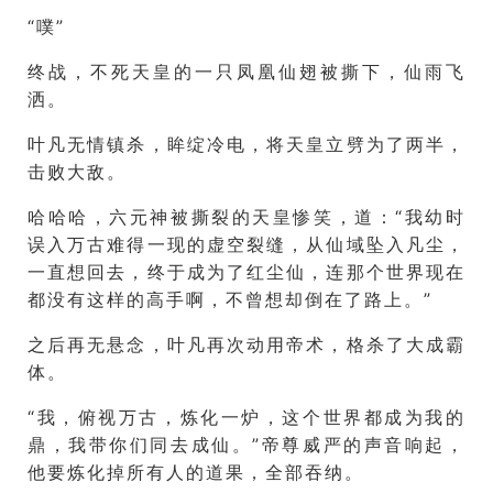
“噗”
终战，不死天皇的一只凤凰仙翅被撕下，仙雨飞
洒。
叶凡无情镇杀，眸绽冷电，将天皇立劈为了两半，
击败大敌。
哈哈哈，六元神被撕裂的天皇惨笑，道：“我幼时
误入万古难得一现的虚空裂缝，从仙域坠入凡尘，
一直想回去，终于成为了红尘仙，连那个世界现在
都没有这样的高手啊，不曾想却倒在了路上。”
之后再无悬念，叶凡再次动用帝术，格杀了大成霸
体。
“我，俯视万古，炼化一炉，这个世界都成为我的
鼎，我带你们同去成仙。”帝尊威严的声音响起，
他要炼化掉所有人的道果，全部吞纳。