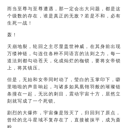
而当至尊与至尊遭遇，那一定会出大问题，都是这
个级数的存在，谁是真正的无敌？若是不和，必有
生死一战！
轰！
天崩地裂，轮回之主尽显盖世神威，在其身前出现
万缕神链，勾连住各种不同语言的法则之力，每一
道法则都勾动苍天，化成灿烂的枷锁，要将女帝锁
上，将其镇压。
但是，无始和女帝同时动了，莹白的玉掌印下，噼
里啪啦的声音响起，与诸多如凤凰翎羽般的璀璨链
条撞在一起，无比的刺目，震动宇宙十方，居然立
刻就写成了一个死锁。
剧烈的大爆炸，宇宙像是毁灭了，归回到了原点，
曾经的北斗星域不复存在了，直接被抹平，成为齑
粉。