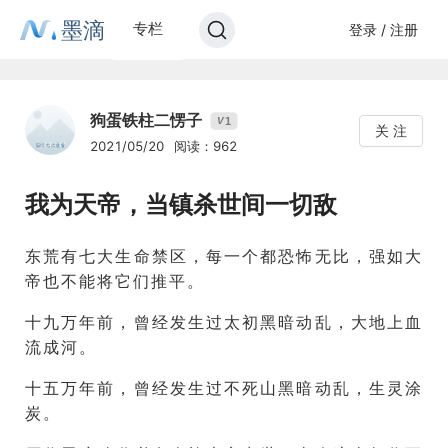
墨滴
专栏
登录 / 注册
狗蛋铁柱二愣子
1
V
关 注
2021/05/20
阅读：962
我为天帝，当镇杀世间一切敌
东荒有七大生命禁区，每一个都恐怖无比，强如大
帝也不能将它们推平。
十九万年前，曾经发生过太初黑暗动乱，大地上血
流成河。
十五万年前，曾经发生过不死山黑暗动乱，生灵涂
炭。