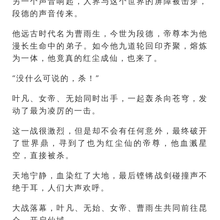
另一个声音响起，人界与这个世界的屏障被击穿，
段德的声音传来。
他远古时代名为曹雨生，今世为段德，帝尊本为他
漫长生命中的弟子。如今他九道轮回印齐聚，熔炼
为一体，他竟真的红尘成仙，也来了。
“没什么可说的，杀！”
叶凡、女帝、无始同时出手，一起轰杀向苍穹，发
动了最为凌厉的一击。
这一战很激烈，但是却不会有任何意外，最终破开
了世界鼎，寻到了也为红尘仙的帝尊，他血溅星
空，直接被杀。
天地宁静，血染红了大地，最后铿锵战剑碰撞声不
绝于耳，人们大声欢呼。
大战落幕，叶凡、无始、女帝、曹雨生共同前往昆