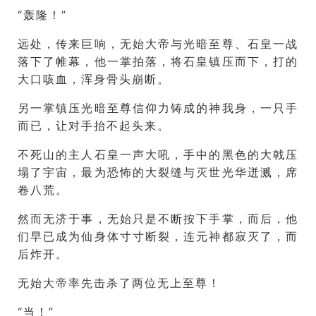
“轰隆！”
远处，传来巨响，无始大帝与光暗至尊、石皇一战
落下了帷幕，他一掌拍落，将石皇镇压而下，打的
大口咳血，浑身骨头崩断。
另一掌镇压光暗至尊信仰力铸成的神我身，一只手
而已，让对手抬不起头来。
不死山的主人石皇一声大吼，手中的黑色的大戟压
塌了宇宙，最为恐怖的大裂缝与灭世光华迸溅，席
卷八荒。
然而无济于事，无始只是不断按下手掌，而后，他
们早已成为仙身体寸寸断裂，连元神都寂灭了，而
后炸开。
无始大帝率先击杀了两位无上至尊！
“当！”