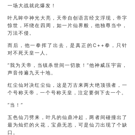
一场大战就此爆发！
叶凡眸中神光大亮，天帝自创语言经文浮现，帝字
惊世，环绕在四周，如一片仙界般，他独尊当中，
万法不侵。
而后，他一拳挥了出去，是真正的C++拳，只针
对不死天皇一人。
”我为天帝，当镇杀世间一切敌！“他神威压宇宙，
声音传遍九天十地。
红尘仙对决红尘仙，这是万古来两大绝顶强者，一
个号称天帝，一个号称天皇，注定要倒下去一个。
“当！”
五色仙刀劈来，叶凡的仙鼎冲起，两者间碰撞出了
最为灿烂的火花，宝鼎无恙，可是仙刀出现了个缺
口。