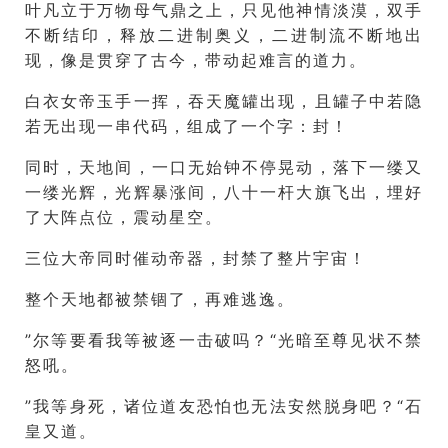
叶凡立于万物母气鼎之上，只见他神情淡漠，双手
不断结印，释放二进制奥义，二进制流不断地出
现，像是贯穿了古今，带动起难言的道力。
白衣女帝玉手一挥，吞天魔罐出现，且罐子中若隐
若无出现一串代码，组成了一个字：封！
同时，天地间，一口无始钟不停晃动，落下一缕又
一缕光辉，光辉暴涨间，八十一杆大旗飞出，埋好
了大阵点位，震动星空。
三位大帝同时催动帝器，封禁了整片宇宙！
整个天地都被禁锢了，再难逃逸。
”尔等要看我等被逐一击破吗？“光暗至尊见状不禁
怒吼。
”我等身死，诸位道友恐怕也无法安然脱身吧？“石
皇又道。