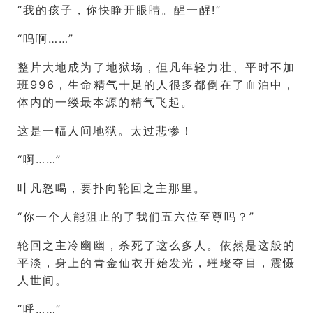
“我的孩子，你快睁开眼睛。醒一醒!”
“呜啊……”
整片大地成为了地狱场，但凡年轻力壮、平时不加
班996，生命精气十足的人很多都倒在了血泊中，
体内的一缕最本源的精气飞起。
这是一幅人间地狱。太过悲惨！
“啊……”
叶凡怒喝，要扑向轮回之主那里。
“你一个人能阻止的了我们五六位至尊吗？”
轮回之主冷幽幽，杀死了这么多人。依然是这般的
平淡，身上的青金仙衣开始发光，璀璨夺目，震慑
人世间。
“呼……”