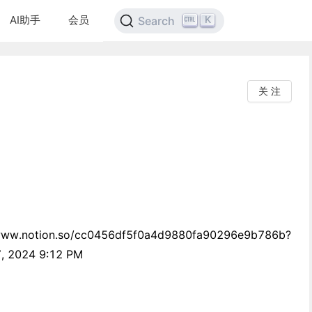
AI助手
会员
K
Search
关 注
.notion.so/cc0456df5f0a4d9880fa90296e9b786b?
, 2024 9:12 PM