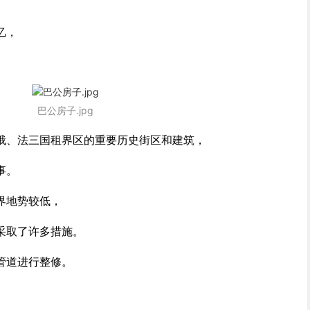
忆，
巴公房子.jpg
俄、法三国租界区的重要历史街区和建筑，
事。
界地势较低，
采取了许多措施。
管道进行整修。