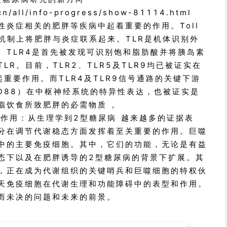
cn/all/info-progress/show-81114.html
性炎症相关的肥胖等疾病中起着重要的作用。Toll
子机制上将肥胖与炎症联系起来。TLR是机体识别外
。TLR4是首先被发现可识别饱和脂肪酸并将胰岛素
LR。目前，TLR2、TLR5及TLR9均已被证实在
重要作用。而TLR4及TLR9信号通路的关键下游
yD88）在中枢神经系统的特异性表达，也被证实是
脂饮食所致肥胖的必需物质 。
作用：从生理学到2型糖尿病 越来越多的证据表
分在调节代谢稳态方面发挥着至关重要的作用。巨噬
中的主要免疫细胞。其中，它们的功能，无论是有益
态下以及在肥胖诱导的2型糖尿病的背景下扩展。其
，正在成为代谢组织的关键哨兵和巨噬细胞的特权伙
天免疫细胞在代谢生理和功能障碍中的表型和作用。
而未决的问题和未来的前景。