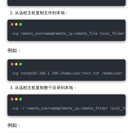
从远程主机复制文件到本地：
scp remote_username@remote_ip:remote_file local_folder
例如：
scp root@192.168.1.100:/home/user/test.txt /home/user
从远程主机复制整个目录到本地：
scp -r remote_username@remote_ip:remote_folder local_folde
例如：