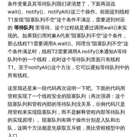
条件变量及其等待队列我们讲清楚了，下面再说说
wait()、notify()、notifyAll()这三个操作。前面提到线程
T1发现“阻塞队列不空”这个条件不满足，需要进到对应
的
等待队列
里等待。这个过程就是通过调用wait()来实
现的。如果我们用对象A代表“阻塞队列不空”这个条件，
那么线程T1需要调用A.wait()。同理当“阻塞队列不空”这
个条件满足时，线程T2需要调用A.notify()来通知A等待
队列中的一个线程，此时这个等待队列里面只有线程
T1。至于notifyAll()这个方法，它可以通知等待队列中的
所有线程。
这里我还是来一段代码再次说明一下吧。下面的代码用
管程实现了一个线程安全的阻塞队列（再次强调：这个
阻塞队列和管程内部的等待队列没关系，示例代码只是
用管程来实现阻塞队列，而不是解释管程内部等待队列
的实现原理）。阻塞队列有两个操作分别是入队和出
队，这两个方法都是先获取互斥锁，类比管程模型中的
入口。