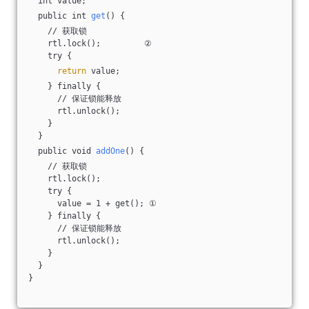
  int value;
  public int 
get
() {
    // 获取锁
    rtl.lock();         ②
    try {
return
 value;
    } finally {
      // 保证锁能释放
      rtl.unlock();
    }
  }
  public void 
addOne
() {
    // 获取锁
    rtl.lock();
    try {
      value = 1 + get(); ①
    } finally {
      // 保证锁能释放
      rtl.unlock();
    }
  }
}