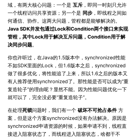
域，有两大核心问题：一个是
互斥
，即同一时刻只允许
一个线程访问共享资源；另一个是
同步
，即线程之间如
何通信、协作。这两大问题，管程都是能够解决的。
Java SDK并发包通过Lock和Condition两个接口来实现
管程，其中Lock用于解决互斥问题，Condition用于解
决同步问题
。
你也许听过，在Java的1.5版本中，synchronized性能
不如SDK里面的Lock，但1.6版本之后，synchronized
做了很多优化，将性能追了上来，所以1.6之后的版本又
有人推荐使用synchronized了。那性能是否可以成为“重
复造轮子”的理由呢？显然不能。因为性能问题优化一下
就可以了，完全没必要“重复造轮子”。
在处理
死锁
问题时，我们有一个
破坏不可抢占条件
方
案，但是这个方案synchronized没有办法解决。原因是
synchronized申请资源的时候，如果申请不到，线程直
接进入阻塞状态了，而线程进入阻塞状态，啥都干不