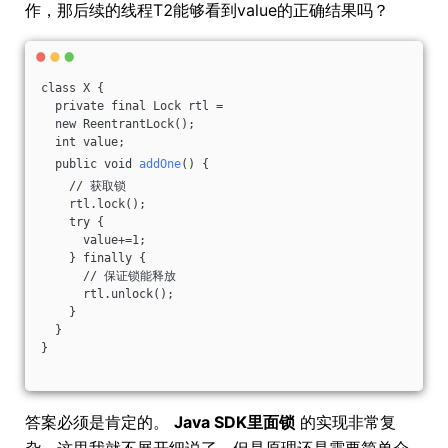
作，那后续的线程T2能够看到value的正确结果吗？
class X {
  private final Lock rtl =
  new ReentrantLock();
  int value;
  public void 
addOne
() {
    // 获取锁
    rtl.lock();
    try {
      value+=1;
    } finally {
      // 保证锁能释放
      rtl.unlock();
    }
  }
}
答案必须是肯定的。
Java SDK里面锁
的实现非常复