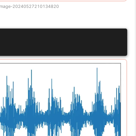
image-20240527210134820