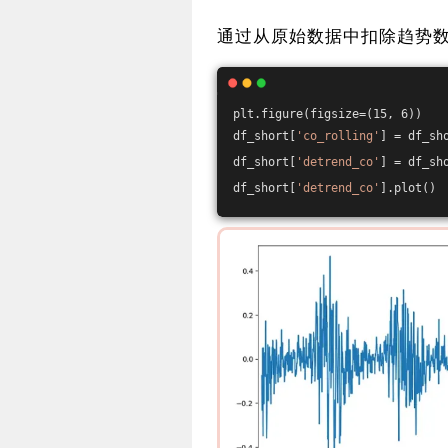
通过从原始数据中扣除趋势
plt.figure(figsize=(15, 6)) 
df_short[
'co_rolling'
] = df_sh
df_short[
'detrend_co'
] = df_sh
df_short[
'detrend_co'
].plot()