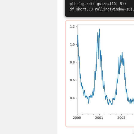
plt.figure(figsize=(10, 5)) 
df_short.CO.rolling(window=10)