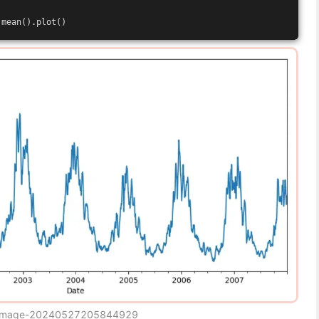
.mean().plot()
image-20240527205844929