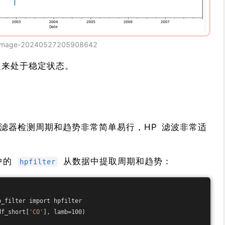
image-20240527205908642
起来处于稳定状态。
滤器检测周期和趋势非常简单易行，HP 滤波非常适
中的
从数据中提取周期和趋势：
hpfilter
p_filter import hpfilter
df_short[
'CO'
], lamb=100)