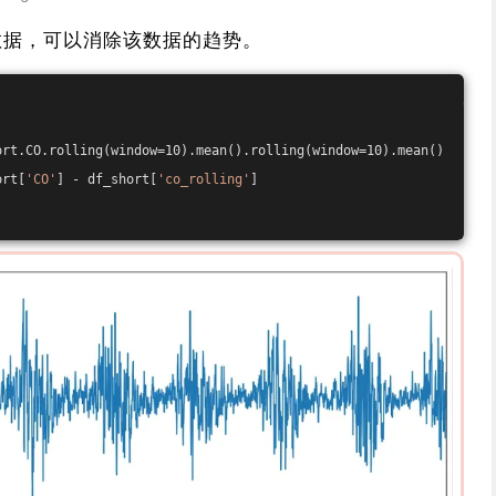
数据，可以消除该数据的趋势。
ort.CO.rolling(window=10).mean().rolling(window=10).mean() 
ort[
'CO'
] - df_short[
'co_rolling'
] 