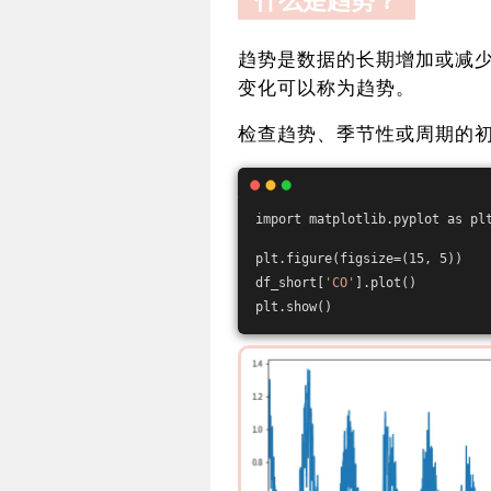
什么是趋势？
趋势是数据的长期增加或减
变化可以称为趋势。
检查趋势、季节性或周期的
import matplotlib.pyplot as pl
plt.figure(figsize=(15, 5))
df_short[
'CO'
].plot()
plt.show()