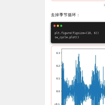
去掉季节循环：
plt.figure(figsize=(10, 6))
sw_cycle.plot()