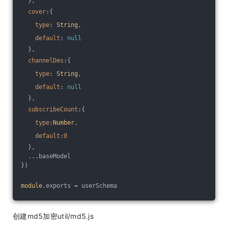
  },
cover
:{
type
: 
String
,
default
: 
null
  },
channelDes
:{
type
: 
String
,
default
: 
null
  },
subscribeCount
:{
type
:
Number
,
default
:
0
  },
  ...baseModel
})
module
.exports = userSchema
创建md5加密util/md5.js