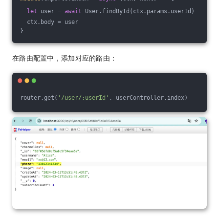
let
 user = 
await
 User.findById(ctx.params.userId)
  ctx.body = user
}
在路由配置中，添加对应的路由：
router.get(
'/user/:userId'
, userController.index)