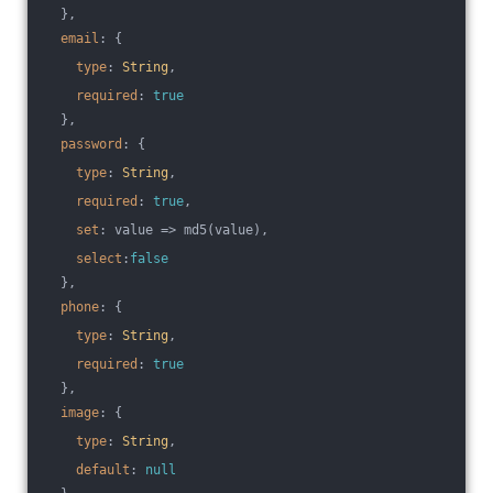
  },
email
: {
type
: 
String
,
required
: 
true
  },
password
: {
type
: 
String
,
required
: 
true
,
set
: 
value
 =>
 md5(value),
select
:
false
  },
phone
: {
type
: 
String
,
required
: 
true
  },
image
: {
type
: 
String
,
default
: 
null