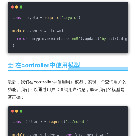
const
 crypto = 
require
(
'crypto'
)
module
.exports = 
str
 =>
{
return
 crypto.createHash(
'md5'
).update(
'by'
+str).digest(
}
在controller中使用模型
最后，我们在controller中使用用户模型，实现一个查询用户的
功能。我们可以通过用户ID查询用户信息，验证我们的模型是
否正确：
const
 { User } = 
require
(
'../model'
)
module
.exports.index = 
async
 (ctx, next) => {