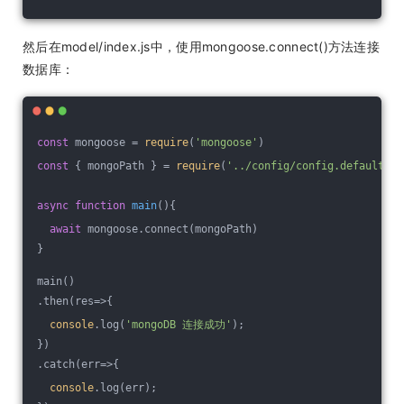
然后在model/index.js中，使用mongoose.connect()方法连接
数据库：
const
 mongoose = 
require
(
'mongoose'
)
const
 { mongoPath } = 
require
(
'../config/config.default'
)
async
function
main
(
)
{
await
 mongoose.connect(mongoPath)
}
main()
.then(
res
=>
{
console
.log(
'mongoDB 连接成功'
);
})
.catch(
err
=>
{
console
.log(err);