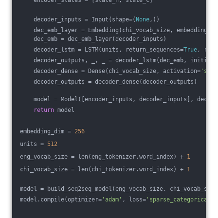
    encoder_states = [state_h, state_c]
    decoder_inputs = Input(shape=(
None
,))
    dec_emb_layer = Embedding(chi_vocab_size, embedding_di
    dec_emb = dec_emb_layer(decoder_inputs)
    decoder_lstm = LSTM(units, return_sequences=
True
, retu
    decoder_outputs, _, _ = decoder_lstm(dec_emb, initial_
    decoder_dense = Dense(chi_vocab_size, activation=
'soft
    decoder_outputs = decoder_dense(decoder_outputs)
    model = Model([encoder_inputs, decoder_inputs], decode
return
 model
embedding_dim = 
256
units = 
512
eng_vocab_size = len(eng_tokenizer.word_index) + 
1
chi_vocab_size = len(chi_tokenizer.word_index) + 
1
model = build_seq2seq_model(eng_vocab_size, chi_vocab_size
model.compile(optimizer=
'adam'
, loss=
'sparse_categorical_c