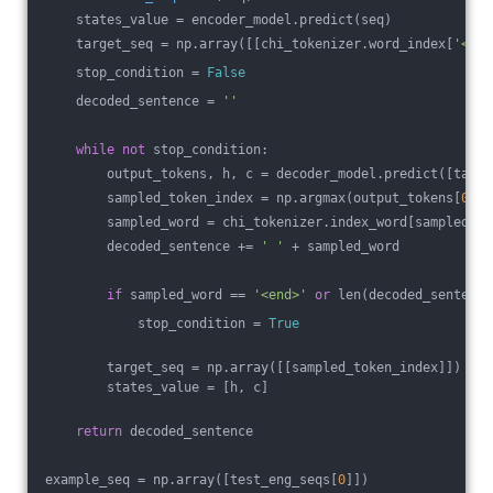
    states_value = encoder_model.predict(seq)
    target_seq = np.array([[chi_tokenizer.word_index[
'<sta
    stop_condition = 
False
    decoded_sentence = 
''
while
not
 stop_condition:
        output_tokens, h, c = decoder_model.predict([targe
        sampled_token_index = np.argmax(output_tokens[
0
, 
-
        sampled_word = chi_tokenizer.index_word[sampled_to
        decoded_sentence += 
' '
 + sampled_word
if
 sampled_word == 
'<end>'
or
 len(decoded_sentence
            stop_condition = 
True
        target_seq = np.array([[sampled_token_index]])
        states_value = [h, c]
return
 decoded_sentence
example_seq = np.array([test_eng_seqs[
0
]])