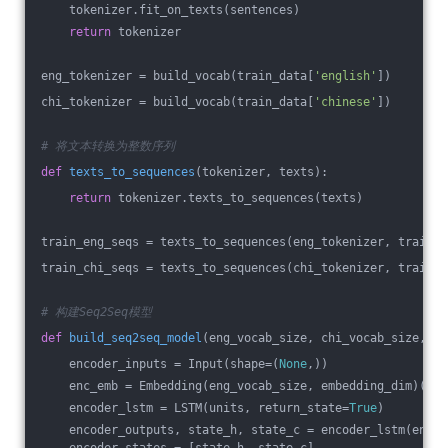
    tokenizer.fit_on_texts(sentences)
return
 tokenizer
eng_tokenizer = build_vocab(train_data[
'english'
])
chi_tokenizer = build_vocab(train_data[
'chinese'
])
# 将文本转换为整数序列
def
texts_to_sequences
(tokenizer, texts)
:
return
 tokenizer.texts_to_sequences(texts)
train_eng_seqs = texts_to_sequences(eng_tokenizer, train_d
train_chi_seqs = texts_to_sequences(chi_tokenizer, train_d
# 构建Seq2Seq模型
def
build_seq2seq_model
(eng_vocab_size, chi_vocab_size, em
    encoder_inputs = Input(shape=(
None
,))
    enc_emb = Embedding(eng_vocab_size, embedding_dim)(enc
    encoder_lstm = LSTM(units, return_state=
True
)
    encoder_outputs, state_h, state_c = encoder_lstm(enc_e