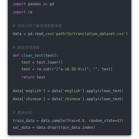
import
 pandas 
as
 pd
import
 re
# 假设已经下载并加载数据集
data = pd.read_csv(
'path/to/translation_dataset.csv'
)
# 数据清洗函数
def
clean_text
(text)
:
    text = text.lower()
    text = re.sub(
r"[^a-zA-Z0-9\s]"
, 
""
, text)
return
 text
data[
'english'
] = data[
'english'
].apply(clean_text)
data[
'chinese'
] = data[
'chinese'
].apply(clean_text)
# 数据分割
train_data = data.sample(frac=
0.8
, random_state=
42
)
val_data = data.drop(train_data.index)