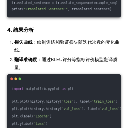
translated_sentence = translate_sequence(example_seq)
print(
"Translated Sentence:"
, translated_sentence)
4. 结果分析
损失曲线
：绘制训练和验证损失随迭代次数的变化曲
线。
翻译准确度
：通过BLEU评分等指标评价模型翻译质
量。
import
 matplotlib.pyplot 
as
 plt
plt.plot(history.history[
'loss'
], label=
'train_loss'
)
plt.plot(history.history[
'val_loss'
], label=
'val_loss'
)
plt.xlabel(
'Epochs'
)
plt.ylabel(
'Loss'
)