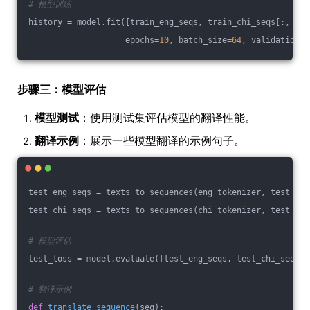
# 模型训练
history = model.fit([train_eng_seqs, train_chi_seqs[:, :
-1
                    epochs=
10
, batch_size=
64
, validation_d
步骤三：模型评估
模型测试
：使用测试集评估模型的翻译性能。
翻译示例
：展示一些模型翻译的示例句子。
test_eng_seqs = texts_to_sequences(eng_tokenizer, test_dat
test_chi_seqs = texts_to_sequences(chi_tokenizer, test_dat
# 模型评估
test_loss = model.evaluate([test_eng_seqs, test_chi_seqs[:
# 翻译示例
def
translate_sequence
(seq)
: