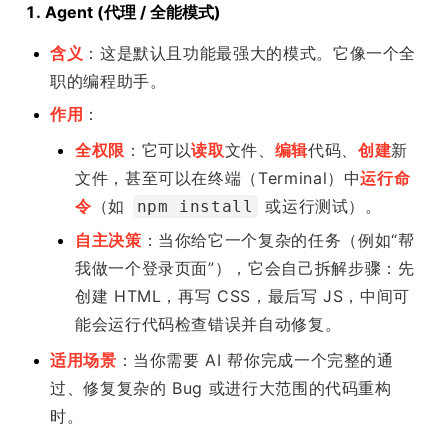
1. Agent (代理 / 全能模式)
含义
：这是默认且功能最强大的模式。它像一个全
职的编程助手。
作用
：
全权限
：它可以
读取
文件、
编辑
代码、
创建
新
文件，甚至可以在终端（Terminal）中
运行命
令
（如
或运行测试）。
npm install
自主决策
：当你给它一个复杂的任务（例如“帮
我做一个登录页面”），它会自己拆解步骤：先
创建 HTML，再写 CSS，最后写 JS，中间可
能会运行代码检查错误并自动修复。
适用场景
：当你需要 AI 帮你完成一个完整的通
过、修复复杂的 Bug 或进行大范围的代码重构
时。