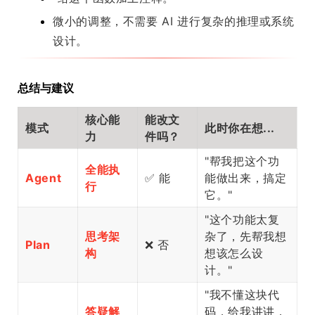
微小的调整，不需要 AI 进行复杂的推理或系统
设计。
总结与建议
核心能
能改文
模式
此时你在想...
力
件吗？
"帮我把这个功
全能执
Agent
✅ 能
能做出来，搞定
行
它。"
"这个功能太复
思考架
杂了，先帮我想
Plan
❌ 否
构
想该怎么设
计。"
"我不懂这块代
答疑解
码，给我讲讲，