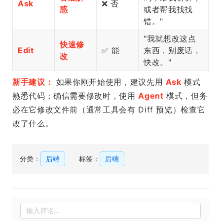
Ask
❌ 否
惑
或者帮我找找
错。"
"我就想改这点
快速修
Edit
✅ 能
东西，别废话，
改
快改。"
新手建议：
如果你刚开始使用，建议先用
Ask
模式
熟悉代码；确信需要修改时，使用
Agent
模式，但务
必在它修改文件前（通常工具会有 Diff 预览）检查它
改了什么。
分类：
后端
标签：
后端