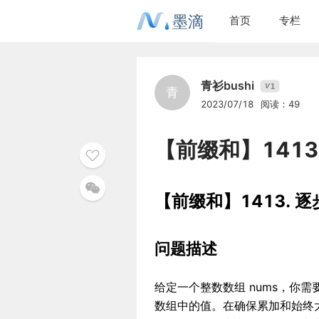
墨滴
首页
专栏
青衫bushi
1
V
青
2023/07/18
阅读：49
【前缀和】141
【前缀和】1413.
问题描述
给定一个整数数组 nums，你需要
数组中的值。在确保累加和始终大