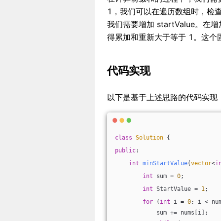
1，我们可以在遍历数组时，检查
我们需要增加 startValue。在
得累加和重新大于等于 1。这个
代码实现
以下是基于上述思路的代码实现
class
Solution
 {
public
:
int
minStartValue
(
vector
<
i
int
 sum = 
0
;
int
 StartValue = 
1
;
for
 (
int
 i = 
0
; i < nu
            sum += nums[i];