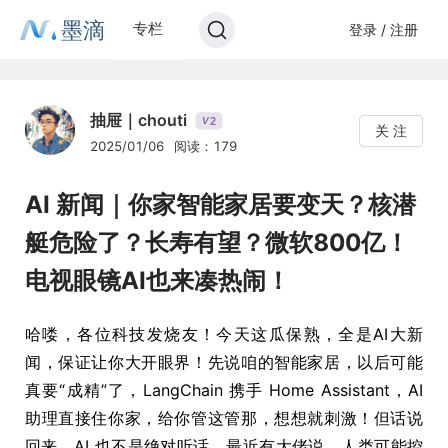
墨滴
专栏
登录 / 注册
抽屉｜chouti
2
V
关 注
2025/01/06
阅读：179
AI 新闻｜你家智能家居要变天？核潜
艇危险了？长寿有望？微软800亿！
电视眼镜AI也来凑热闹！
哈喽，各位科技发烧友！今天这瓜保熟，全是AI大新
闻，保证让你大开眼界！先说咱的智能家居，以后可能
真要“成精”了，LangChain 携手 Home Assistant，AI
助理直接住你家，给你管这管那，想想就刺激！但话说
回来，AI 也不是绝对听话，最近有大佬说，人类可能控