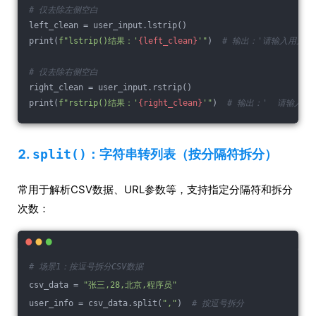
# 仅去除左侧空白
left_clean = user_input.lstrip()
print(
f"lstrip()结果：'
{left_clean}
'"
)  
# 输出：'请输入用户名\
# 仅去除右侧空白
right_clean = user_input.rstrip()
print(
f"rstrip()结果：'
{right_clean}
'"
)  
# 输出：'  请输入用
2.
split()
：字符串转列表（按分隔符拆分）
常用于解析CSV数据、URL参数等，支持指定分隔符和拆分
次数：
# 场景1：按逗号拆分CSV数据
csv_data = 
"张三,28,北京,程序员"
user_info = csv_data.split(
","
)  
# 按逗号拆分