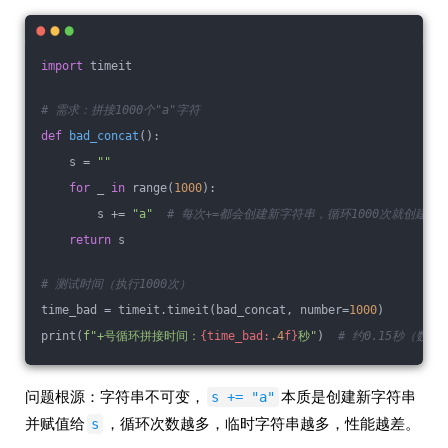
import
 timeit
# 需求：拼接1000个"a"字符
def
bad_concat
()
:
    s = 
""
for
 _ 
in
 range(
1000
):
        s += 
"a"
# 每次+=都会创建新字符串，循环1000次就创建100
return
 s
# 测试时间（执行1000次）
time_bad = timeit.timeit(bad_concat, number=
1000
)
print(
f"+号循环拼接时间：
{time_bad:
.4
f}
秒"
)  
# 约0.15秒（数
问题根源：字符串不可变，
本质是创建新字符串
s += "a"
并赋值给
，循环次数越多，临时字符串越多，性能越差。
s