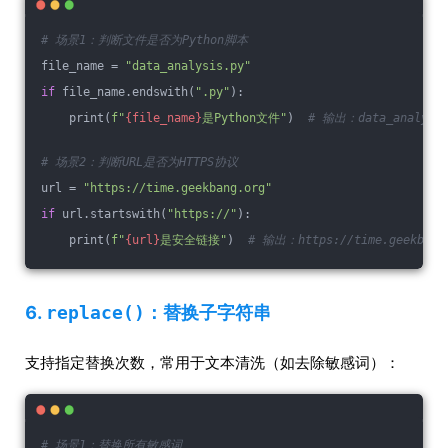
# 场景1：判断文件是否为Python脚本
file_name = 
"data_analysis.py"
if
 file_name.endswith(
".py"
):
    print(
f"
{file_name}
是Python文件"
)  
# 输出：data_analysi
# 场景2：判断URL是否为HTTPS协议
url = 
"https://time.geekbang.org"
if
 url.startswith(
"https://"
):
    print(
f"
{url}
是安全链接"
)  
# 输出：https://time.geekba
6.
replace()
：替换子字符串
支持指定替换次数，常用于文本清洗（如去除敏感词）：
# 场景1：替换所有敏感词