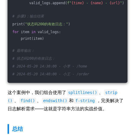
        valid_logs.append(
f"
{time}
 - 
{name}
 - 
{url}
"
)
# 步骤3：输出结果
print(
"状态码200的有效日志："
)
for
 item 
in
 valid_logs:
    print(item)
# 最终输出：
# 状态码200的有效日志：
# 2024-05-20 14:30:00 - 小李 - /home
# 2024-05-20 14:40:00 - 小王 - /order
这个案例中，我们组合使用了
、
splitlines()
strip
、
、
和
，完美解决了
()
find()
endswith()
f-string
日志解析需求——这就是字符串方法的实战价值。
总结