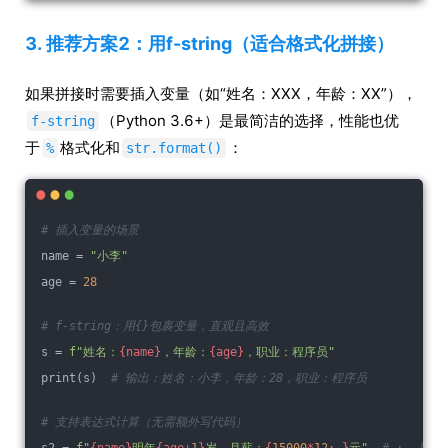
3. 推荐方案2：用f-string（适合格式化拼接）
如果拼接时需要插入变量（如“姓名：XXX，年龄：XX”），
（Python 3.6+）是最简洁的选择，性能也优
f-string
于
格式化和
：
%
str.format()
# 插入变量的场景
name = 
"小李"
age = 
28
# f-string：用{}包裹变量，直观且高效
s = 
f"姓名：
{name}
，年龄：
{age}
，职业：程序员"
print(s)  
# 输出：姓名：小李，年龄：28，职业：程序员
# 支持表达式计算（无需额外写代码）