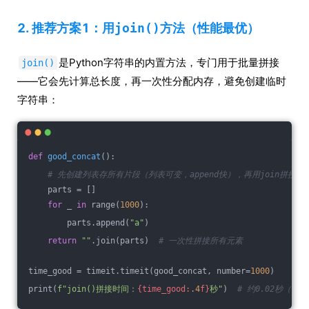
2. 推荐方案1：用
join()
方法（性能最优）
是Python字符串的内置方法，专门用于批量拼接
join()
——它会先计算总长度，再一次性分配内存，避免创建临时
字符串：
def
good_concat
()
:
# 先创建列表存所有片段（列表可变，append快），再用join拼接
    parts = []
for
 _ 
in
 range(
1000
):
        parts.append(
"a"
)
return
""
.join(parts)  
# 一次性拼接所有元素
time_good = timeit.timeit(good_concat, number=
1000
)
print(
f"join()拼接时间：
{time_good:
.4
f}
秒"
)  
# 约0.02秒（比