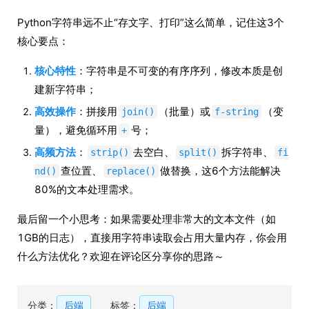
Python字符串远不止“存文字、打印”这么简单，记住这3个
核心要点：
核心特性
：字符串是不可变的有序序列，修改本质是创
建新字符串；
高效操作
：拼接用
（批量）或
（变
join()
f-string
量），避免循环用
号；
+
高频方法
：
去空白、
拆字符串、
strip()
split()
fi
查位置、
做替换，这6个方法能解决
nd()
replace()
80%的文本处理需求。
最后留一个小思考：如果需要处理非常大的文本文件（如
1GB的日志），直接用字符串读取会占用大量内存，你会用
什么方法优化？欢迎在评论区分享你的思路～
分类：
后端
标签：
后端