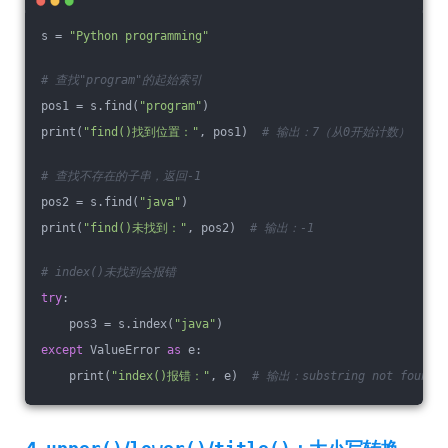
s = 
"Python programming"
# 查找"program"的起始索引
pos1 = s.find(
"program"
)
print(
"find()找到位置："
, pos1)  
# 输出：7（从0开始计数）
# 查找不存在的子串，返回-1
pos2 = s.find(
"java"
)
print(
"find()未找到："
, pos2)  
# 输出：-1
# index()未找到会报错
try
:
    pos3 = s.index(
"java"
)
except
 ValueError 
as
 e:
    print(
"index()报错："
, e)  
# 输出：substring not found