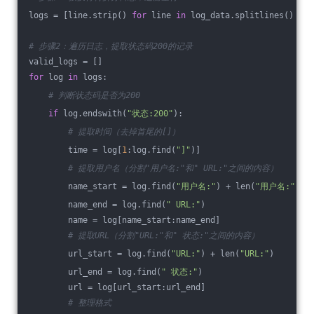
logs = [line.strip() 
for
 line 
in
 log_data.splitlines() 
if
 
# 步骤2：遍历日志，提取状态码200的记录
valid_logs = []
for
 log 
in
 logs:
# 判断状态码是否为200
if
 log.endswith(
"状态:200"
):
# 提取时间（去掉首尾的[]）
        time = log[
1
:log.find(
"]"
)]
# 提取用户名（分割"用户名:"和" URL:"之间的内容）
        name_start = log.find(
"用户名:"
) + len(
"用户名:"
)
        name_end = log.find(
" URL:"
)
        name = log[name_start:name_end]
# 提取URL（分割"URL:"和" 状态:"之间的内容）
        url_start = log.find(
"URL:"
) + len(
"URL:"
)
        url_end = log.find(
" 状态:"
)
        url = log[url_start:url_end]
# 整理格式