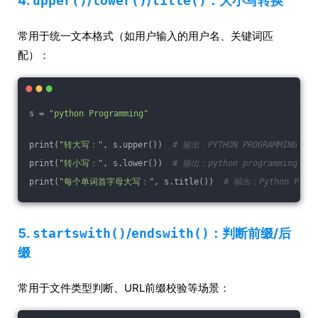
4.
upper()
/
lower()
/
title()
：大小写转换
常用于统一文本格式（如用户输入的用户名、关键词匹
配）：
s = 
"python Programming"
print(
"转大写："
, s.upper())  
# 输出：PYTHON PROGRAMMING
print(
"转小写："
, s.lower())  
# 输出：python programming
print(
"每个单词首字母大写："
, s.title())  
# 输出：Python Progr
5.
startswith()
/
endswith()
：判断前缀/后
缀
常用于文件类型判断、URL前缀校验等场景：