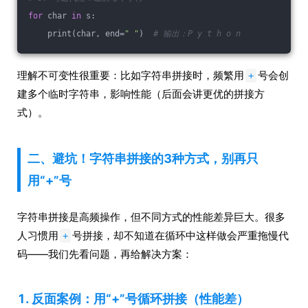
for
 char 
in
 s:
    print(char, end=
" "
)  
# 输出：P y t h o n
理解不可变性很重要：比如字符串拼接时，频繁用
号会创
+
建多个临时字符串，影响性能（后面会讲更优的拼接方
式）。
二、避坑！字符串拼接的3种方式，别再只
用“+”号
字符串拼接是高频操作，但不同方式的性能差异巨大。很多
人习惯用
号拼接，却不知道在循环中这样做会严重拖慢代
+
码——我们先看问题，再给解决方案：
1. 反面案例：用“+”号循环拼接（性能差）