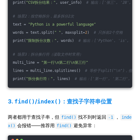
print(
"CSV拆分结果："
, user_info)  
# 输出：['张三', '28', '
# 场景2：按空格拆分，最多拆分2次
text = 
"Python is a powerful language"
words = text.split(
" "
, maxsplit=
2
)  
# 只拆前2个空格
print(
"限制拆分次数："
, words)  
# 输出：['Python', 'is', 'a p
# 场景3：拆分换行符（读取文件时常用）
multi_line = 
"第一行\n第二行\n第三行"
lines = multi_line.splitlines()  
# 等价于split("\n")，但更
print(
"拆分换行符："
, lines)  
# 输出：['第一行', '第二行', '第
3.
find()
/
index()
：查找子字符串位置
两者都用于查找子串，但
找不到时返回
，
find()
-1
inde
会报错——推荐用
避免异常：
x()
find()