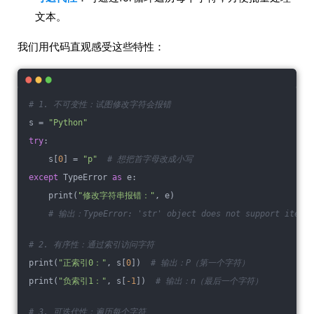
文本。
我们用代码直观感受这些特性：
# 1. 不可变性：试图修改字符会报错
s = 
"Python"
try
:
    s[
0
] = 
"p"
# 想把首字母改成小写
except
 TypeError 
as
 e:
    print(
"修改字符串报错："
, e)  
# 输出：TypeError: 'str' object does not support item a
# 2. 有序性：通过索引访问字符
print(
"正索引0："
, s[
0
])  
# 输出：P（第一个字符）
print(
"负索引1："
, s[
-1
])  
# 输出：n（最后一个字符）
# 3. 可迭代性：遍历每个字符