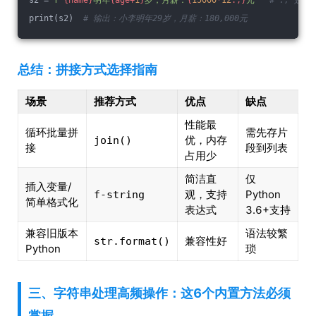
s2 = 
f"
{name}
明年
{age+
1
}
岁，月薪：
{
15000
*
12
:,}
元"
# :, 是
print(s2)  
# 输出：小李明年29岁，月薪：180,000元
总结：拼接方式选择指南
场景
推荐方式
优点
缺点
性能最
循环批量拼
需先存片
优，内存
join()
接
段到列表
占用少
简洁直
仅
插入变量/
观，支持
Python
f-string
简单格式化
表达式
3.6+支持
兼容旧版本
语法较繁
兼容性好
str.format()
Python
琐
三、字符串处理高频操作：这6个内置方法必须
掌握