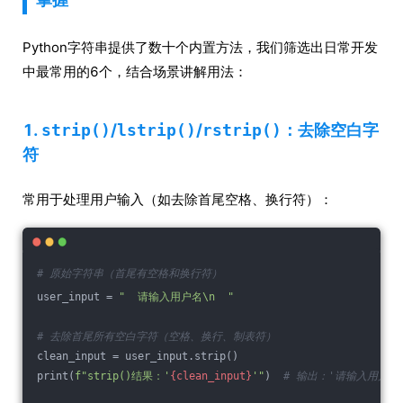
Python字符串提供了数十个内置方法，我们筛选出日常开发
中最常用的6个，结合场景讲解用法：
1.
strip()
/
lstrip()
/
rstrip()
：去除空白字
符
常用于处理用户输入（如去除首尾空格、换行符）：
# 原始字符串（首尾有空格和换行符）
user_input = 
"  请输入用户名\n  "
# 去除首尾所有空白字符（空格、换行、制表符）
clean_input = user_input.strip()
print(
f"strip()结果：'
{clean_input}
'"
)  
# 输出：'请输入用户名