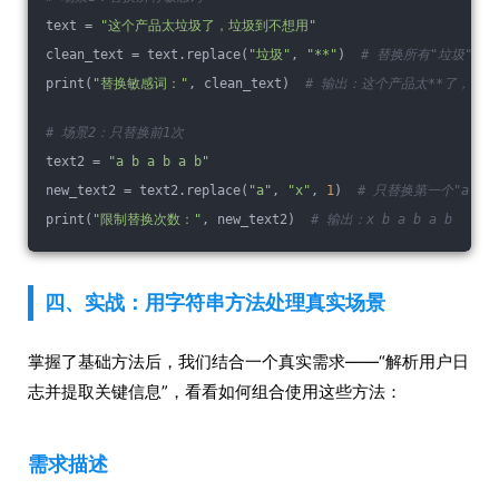
text = 
"这个产品太垃圾了，垃圾到不想用"
clean_text = text.replace(
"垃圾"
, 
"**"
)  
# 替换所有"垃圾"
print(
"替换敏感词："
, clean_text)  
# 输出：这个产品太**了，**
# 场景2：只替换前1次
text2 = 
"a b a b a b"
new_text2 = text2.replace(
"a"
, 
"x"
, 
1
)  
# 只替换第一个"a"
print(
"限制替换次数："
, new_text2)  
# 输出：x b a b a b
四、实战：用字符串方法处理真实场景
掌握了基础方法后，我们结合一个真实需求——“解析用户日
志并提取关键信息”，看看如何组合使用这些方法：
需求描述