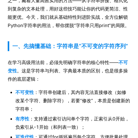
之一，藏着大量高效实用的方法——从字符串拼接、格式化
到复杂的文本处理，用好这些技巧能让你的代码更简洁、性
能更优。今天，我们就从基础特性到进阶实战，全方位解锁
Python字符串的用法，帮你摆脱“字符串只用print”的局限。
一、先搞懂基础：字符串是“不可变的字符序列”
在学习高级用法前，必须先明确字符串的核心特性——
不可
变性
。这是字符串与列表、字典最本质的区别，也是很多操
作的底层逻辑：
不可变性
：字符串创建后，其内容无法直接修改（如修
改某个字符、删除字符），若要“修改”，本质是创建新的
字符串；
有序性
：支持通过索引访问单个字符，正索引从0开始，
负索引从-1开始（和列表一致）；
可迭代性
：可通过for循环遍历每个字符，方便批量处理