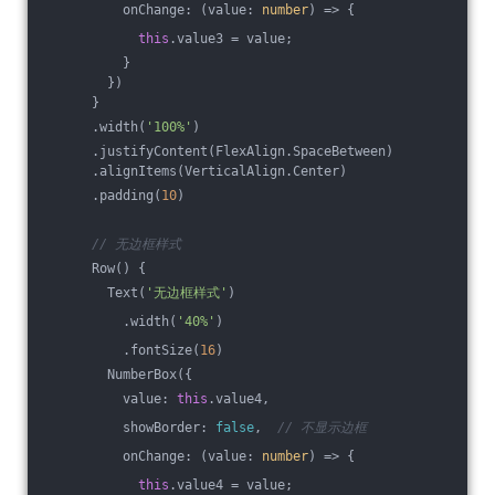
          onChange: 
(
value: 
number
) =>
 {
this
.value3 = value;
          }
        })
      }
      .width(
'100%'
)
      .justifyContent(FlexAlign.SpaceBetween)
      .alignItems(VerticalAlign.Center)
      .padding(
10
)
// 无边框样式
      Row() {
        Text(
'无边框样式'
)
          .width(
'40%'
)
          .fontSize(
16
)
        NumberBox({
          value: 
this
.value4,
          showBorder: 
false
,  
// 不显示边框
          onChange: 
(
value: 
number
) =>
 {
this
.value4 = value;