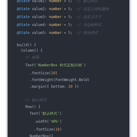
@State
 value1: 
number
 = 
5
;  
// 默认样式
@State
 value2: 
number
 = 
5
;  
// 自定义按钮颜色
@State
 value3: 
number
 = 
5
;  
// 自定义尺寸
@State
 value4: 
number
 = 
5
;  
// 无边框样式
@State
 value5: 
number
 = 
5
;  
// 组合样式
  build() {
    Column() {
// 标题
      Text(
'NumberBox 样式定制示例'
)
        .fontSize(
20
)
        .fontWeight(FontWeight.Bold)
        .margin({ bottom: 
20
 })
// 默认样式
      Row() {
        Text(
'默认样式'
)
          .width(
'40%'
)
          .fontSize(
16
)
        NumberBox({