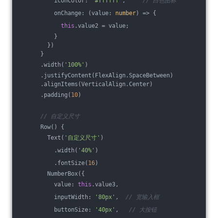
          iconColor: 
'#ffffff'
,     
// 白色图标
          onChange: 
(
value: 
number
) =>
 {
this
.value2 = value;
          }
        })
      }
      .width(
'100%'
)
      .justifyContent(FlexAlign.SpaceBetween)
      .alignItems(VerticalAlign.Center)
      .padding(
10
)
// 自定义尺寸
      Row() {
        Text(
'自定义尺寸'
)
          .width(
'40%'
)
          .fontSize(
16
)
        NumberBox({
          value: 
this
.value3,
          inputWidth: 
'80px'
,  
// 宽输入框
          buttonSize: 
'40px'
,   
// 大按钮