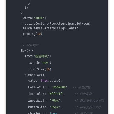
          }
        })
      }
      .width(
'100%'
)
      .justifyContent(FlexAlign.SpaceBetween)
      .alignItems(VerticalAlign.Center)
      .padding(
10
)
// 组合样式
      Row() {
        Text(
'组合样式'
)
          .width(
'40%'
)
          .fontSize(
16
)
        NumberBox({
          value: 
this
.value5,
          buttonColor: 
'#009688'
,  
// 绿色按钮
          iconColor: 
'#ffffff'
,     
// 白色图标
          inputWidth: 
'70px'
,       
// 自定义输入框宽度
          buttonSize: 
'35px'
,       
// 自定义按钮大小
          showBorder: 
true
,         
// 显示边框