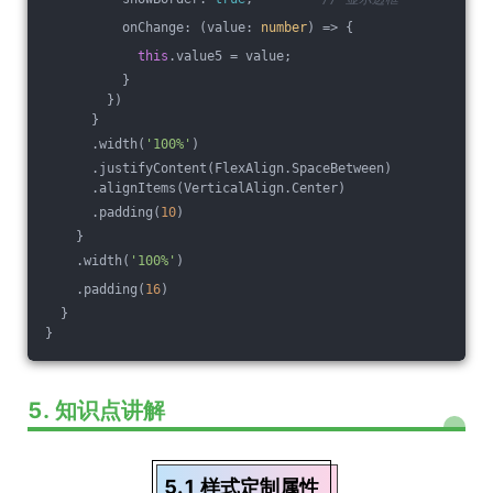
          onChange: 
(
value: 
number
) =>
 {
this
.value5 = value;
          }
        })
      }
      .width(
'100%'
)
      .justifyContent(FlexAlign.SpaceBetween)
      .alignItems(VerticalAlign.Center)
      .padding(
10
)
    }
    .width(
'100%'
)
    .padding(
16
)
  }
}
5. 知识点讲解
5.1 样式定制属性