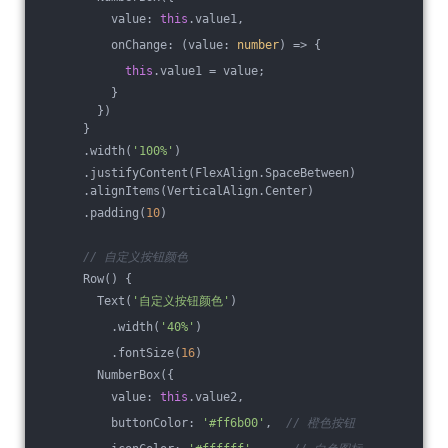
          value: 
this
.value1,
          onChange: 
(
value: 
number
) =>
 {
this
.value1 = value;
          }
        })
      }
      .width(
'100%'
)
      .justifyContent(FlexAlign.SpaceBetween)
      .alignItems(VerticalAlign.Center)
      .padding(
10
)
// 自定义按钮颜色
      Row() {
        Text(
'自定义按钮颜色'
)
          .width(
'40%'
)
          .fontSize(
16
)
        NumberBox({
          value: 
this
.value2,
          buttonColor: 
'#ff6b00'
,  
// 橙色按钮