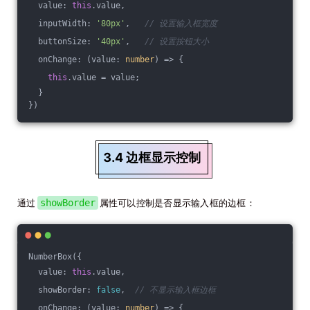
  value: 
this
.value,
  inputWidth: 
'80px'
,   
// 设置输入框宽度
  buttonSize: 
'40px'
,   
// 设置按钮大小
  onChange: 
(
value: 
number
) =>
 {
this
.value = value;
  }
})
3.4 边框显示控制
通过
showBorder
属性可以控制是否显示输入框的边框：
NumberBox({
  value: 
this
.value,
  showBorder: 
false
,  
// 不显示输入框边框
  onChange: 
(
value: 
number
) =>
 {