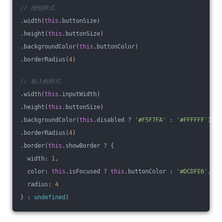
// 按钮样式
.width(
this
.buttonSize)
.height(
this
.buttonSize)
.backgroundColor(
this
.buttonColor)
.borderRadius(
4
)
// 输入框样式
.width(
this
.inputWidth)
.height(
this
.buttonSize)
.backgroundColor(
this
.disabled ? 
'#F5F7FA'
 : 
'#FFFFFF'
)
.borderRadius(
4
)
.border(
this
.showBorder ? {
  width: 
1
,
  color: 
this
.isFocused ? 
this
.buttonColor : 
'#DCDFE6'
,
  radius: 
4
} : 
undefined
)