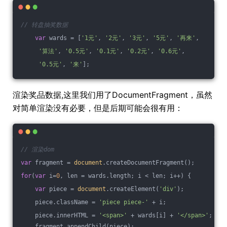
// 转盘抽奖数据
var
 wards = [
'1元'
, 
'2元'
, 
'3元'
, 
'5元'
, 
'再来'
, 
'算法'
, 
'0.5元'
, 
'0.1元'
, 
'0.2元'
, 
'0.6元'
,
'0.5元'
, 
'来'
];
渲染奖品数据,这里我们用了DocumentFragment，虽然
对简单渲染没有必要，但是后期可能会很有用：
// 渲染dom
var
 fragment = 
document
.createDocumentFragment();
for
(
var
 i=
0
, len = wards.length; i < len; i++) {
var
 piece = 
document
.createElement(
'div'
);
    piece.className = 
'piece piece-'
 + i;
    piece.innerHTML = 
'<span>'
 + wards[i] + 
'</span>'
;
    fragment.appendChild(piece);