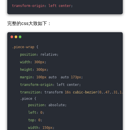
transform-origin
: 
left
center
;
完整的css大致如下：
.piece-wrap
 {
position
: relative;
width
: 
300px
;
height
: 
300px
;
margin
: 
100px
 auto  auto 
173px
;
transform-origin
: left center;
transition
: transform 
16s
cubic-bezier
(
0
,.
47
,.
31
,
1.03
)
    .piece {
position
: absolute;
left
: 
0
;
top
: 
0
;
width
: 
150px
;