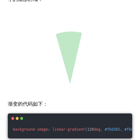
渐变的代码如下：
background-image
: 
linear-gradient
(120
deg
, 
#f6d365
, 
#f6d365