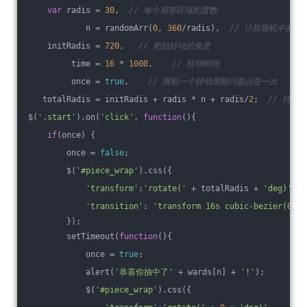
var
 radis = 
30
,  
// 每个扇形区域的度数
            n = randomArr(
0
, 
360
/radis),  
// 计算随机中奖的
    initRadis = 
720
,   
// 初始转动的角度
         time = 
16
 * 
1000
,    
// 转动时间 
         once = 
true
,    
// 限制一个转动周期只能点击一次
   totalRadis = initRadis + radis * n + radis/
2
;  
// 转动
$(
'.start'
).on(
'click'
, 
function
(
)
{
if
(once) {
        once = 
false
;
        $(
'#piece_wrap'
).css({
'transform'
:
'rotate('
 + totalRadis + 
'deg)'
,
'transition'
: 
'transform 16s cubic-bezier(0,.4
        });
        setTimeout(
function
(
)
{
            once = 
true
;
            alert(
'恭喜你抽中了'
 + wards[n] + 
'!'
);
            $(
'#piece_wrap'
).css({