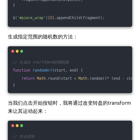
}
$(
'#piece_wrap'
)[
0
].appendChild(fragment);
生成指定范围的随机数的方法：
// 生成从 start到end的随机数
function
randomArr
(
start, end
) 
{
return
Math
.round(start + 
Math
.random()* (end - start)
}
当我们点击开始按钮时，我将通过改变转盘的transform
来让其运动起来：
// 转动逻辑