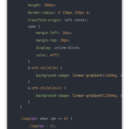
height
: 
300px
;
border-radius
: 
0
150px
150px
0
;
transform-origin
: left center;
        span {
margin-left
: 
16px
;
margin-top
: 
20px
;
display
: inline-block;
color
: 
#fff
;
        }
        &
:nth-child(2n)
 {
background-image
: 
linear-gradient
(
120deg
, #f6d
        }
        &
:nth-child(2n+1)
 {
background-image
: 
linear-gradient
(
120deg
, #ff5
        }
    }
.loop
(
@n
) when (@n >= 
0
) {
.loop
(
@n
 - 
1
);