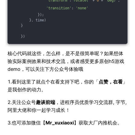
'transform'
:
'rotate('
 + 
0
 + 
'deg)'
,
'transition'
: 
'none'
            });
        }, time)
    }
    })
核心代码就这些，怎么样，是不是很简单呢？如果想体
验实际案例效果和技术交流，或者感受更多原创h5游戏
demo，可以关注下方公众号体验哦
1.看到这里了就点个在看支持下吧，你的「
点赞，在看
」
是我创作的动力。
2.关注公众号
趣谈前端
，进程序员优质学习交流群, 字节,
阿里大佬和你一起学习成长！
3.也可添加微信【
Mr_xuxiaoxi
】获取大厂内推机会。