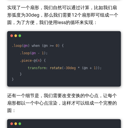
实现了一个扇形，我们自然可以通过计算，比如我们扇
形弧度为30deg，那么我们需要12个扇形即可组成一个
圆，为了方便，我们使用less的循环来实现：
.loop
(
@n
) when (@n >= 
0
) {
.loop
(
@n
 - 
1
);
.piece-
@{
n
} {
transform
: 
rotate
(-
30deg
 * (@n + 
1
));
    } 
}
还有一个细节是，我们需要改变变换的中心点，让每个
扇形都以一个中心点渲染，这样才可以组成一个完整的
圆：