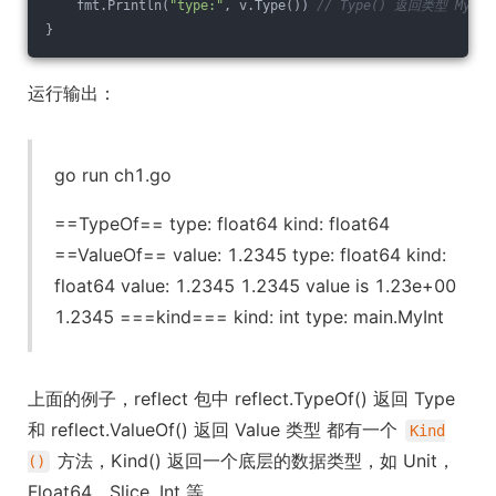
    fmt.Println(
"type:"
, v.Type()) 
// Type() 返回类型 MyInt
}
运行输出：
go run ch1.go
==TypeOf== type: float64 kind: float64
==ValueOf== value: 1.2345 type: float64 kind:
float64 value: 1.2345 1.2345 value is 1.23e+00
1.2345 ===kind=== kind: int type: main.MyInt
上面的例子，reflect 包中 reflect.TypeOf() 返回 Type
和 reflect.ValueOf() 返回 Value 类型 都有一个
Kind
方法，Kind() 返回一个底层的数据类型，如 Unit，
()
Float64，Slice, Int 等。