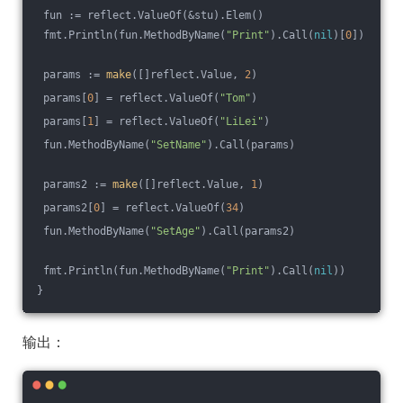
 fun := reflect.ValueOf(&stu).Elem()
 fmt.Println(fun.MethodByName(
"Print"
).Call(
nil
)[
0
])
 params := 
make
([]reflect.Value, 
2
)
 params[
0
] = reflect.ValueOf(
"Tom"
)
 params[
1
] = reflect.ValueOf(
"LiLei"
)
 fun.MethodByName(
"SetName"
).Call(params)
 params2 := 
make
([]reflect.Value, 
1
)
 params2[
0
] = reflect.ValueOf(
34
)
 fun.MethodByName(
"SetAge"
).Call(params2)
 fmt.Println(fun.MethodByName(
"Print"
).Call(
nil
))
}
输出：