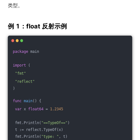
类型。
例 1：float 反射示例
package
 main
import
 (
"fmt"
"reflect"
)
func
main
()
 {
var
 x 
float64
 = 
1.2345
 fmt.Println(
"==TypeOf=="
)
 t := reflect.TypeOf(x)
 fmt.Println(
"type: "
, t)