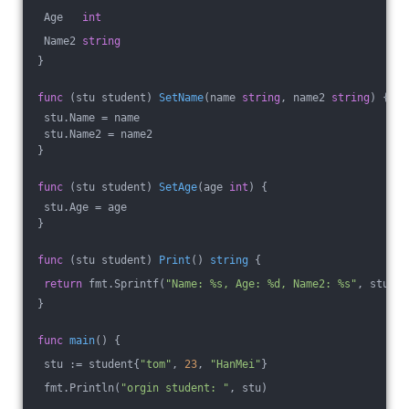
 Age   
int
 Name2 
string
}
func
(stu student)
SetName
(name 
string
, name2 
string
)
 {
 stu.Name = name
 stu.Name2 = name2
}
func
(stu student)
SetAge
(age 
int
)
 {
 stu.Age = age
}
func
(stu student)
Print
()
string
 {
return
 fmt.Sprintf(
"Name: %s, Age: %d, Name2: %s"
, stu.Na
}
func
main
()
 {
 stu := student{
"tom"
, 
23
, 
"HanMei"
}
 fmt.Println(
"orgin student: "
, stu)