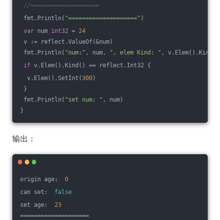
//====================
 fmt.Println(
"===================="
)
var
 num 
int32
 = 
24
 v := reflect.ValueOf(&num)
 fmt.Println(
"num:"
, num, 
", elem Kind: "
, v.Elem().Kind()
if
 v.Elem().Kind() == reflect.Int32 {
  v.Elem().SetInt(
300
)
 }
 fmt.Println(
"set num: "
, num)
}
输出：
origin age:  
0
can set:  
false
set age:  
23
====================