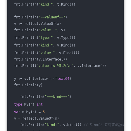
 fmt.Println(
"kind:"
, t.Kind())
 fmt.Println(
"==ValueOf=="
)
 v := reflect.ValueOf(x)
 fmt.Println(
"value: "
, v)
 fmt.Println(
"type:"
, v.Type())
 fmt.Println(
"kind:"
, v.Kind())
 fmt.Println(
"value:"
, v.Float())
 fmt.Println(v.Interface())
 fmt.Printf(
"value is %5.2e\n"
, v.Interface())
 y := v.Interface().(
float64
)
 fmt.Println(y)
    fmt.Println(
"===kind==="
)
type
 MyInt 
int
var
 m MyInt = 
5
 v = reflect.ValueOf(m)
    fmt.Println(
"kind:"
, v.Kind()) 
// Kind() 返回底层的类型 