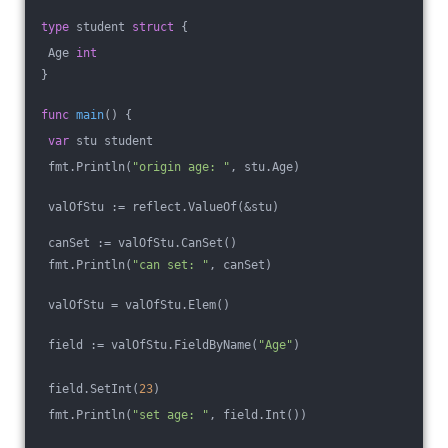
type
 student 
struct
 {
 Age 
int
}
func
main
()
 {
var
 stu student
 fmt.Println(
"origin age: "
, stu.Age)
 valOfStu := reflect.ValueOf(&stu)
 canSet := valOfStu.CanSet()
 fmt.Println(
"can set: "
, canSet)
 valOfStu = valOfStu.Elem()
 field := valOfStu.FieldByName(
"Age"
)
 field.SetInt(
23
)
 fmt.Println(
"set age: "
, field.Int())