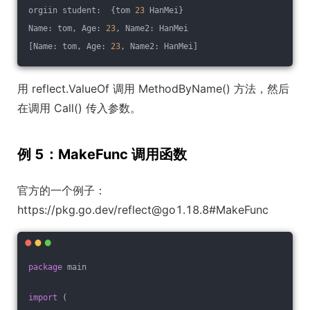
orgiin student:  {tom 
23
 HanMei}
Name: tom, Age: 
23
, Name2: HanMei
[Name: tom, Age: 
23
, Name2: HanMei]
用 reflect.ValueOf 调用 MethodByName() 方法，然后
在调用 Call() 传入参数。
例 5：MakeFunc 调用函数
官方的一个例子：
https://pkg.go.dev/reflect@go1.18.8#MakeFunc
package
 main
import
 (