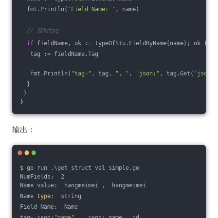
  fmt.Println(
"Field Name: "
, name)
// 获取tag
if
 fieldName, ok := typeOfStu.FieldByName(name); ok {
   tag := fieldName.Tag
   fmt.Println(
"tag-"
, tag, 
", "
, 
"json:"
, tag.Get(
"json"
)
  }
 }
}
输出：
$ go run .\get_struct_val_simple.go
NumFields:  2
Name value:  hangmeimei ,  hangmeimei
Name 
type
:  string
Field Name:  Name
tag- json:
"name"
 ,  json: name , id