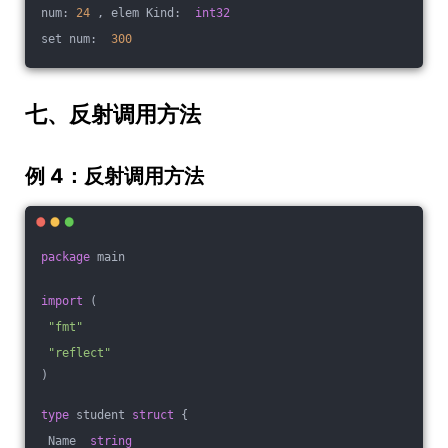
num: 
24
 , elem Kind:  
int32
set num:  
300
七、反射调用方法
例 4：反射调用方法
package
 main
import
 (
"fmt"
"reflect"
)
type
 student 
struct
 {
 Name  
string