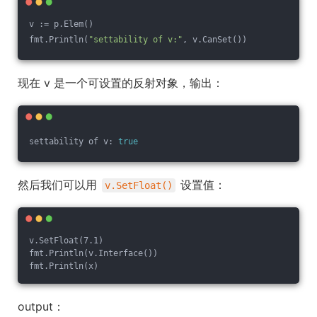
v := p.Elem()
fmt.Println(
"settability of v:"
, v.CanSet())
现在 v 是一个可设置的反射对象，输出：
settability of v: 
true
然后我们可以用
设置值：
v.SetFloat()
v.SetFloat(7.1)
fmt.Println(v.Interface())
fmt.Println(x)
output：