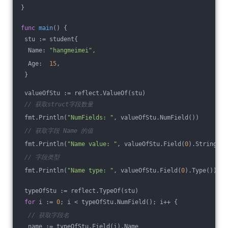
}
func
main
()
 {
 stu := student{
  Name: 
"hangmeimei"
,
  Age:  
15
,
 }
 valueOfStu := reflect.ValueOf(stu)
// 获取struct字段数量
 fmt.Println(
"NumFields: "
, valueOfStu.NumField())
// 获取字段 Name 的值
 fmt.Println(
"Name value: "
, valueOfStu.Field(
0
).String(),
// 字段类型
 fmt.Println(
"Name type: "
, valueOfStu.Field(
0
).Type())
 typeOfStu := reflect.TypeOf(stu)
for
 i := 
0
; i < typeOfStu.NumField(); i++ {
// 获取字段名
  name := typeOfStu.Field(i).Name