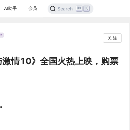
AI助手
会员
K
Search
2
关 注
与激情10》全国火热上映，购票
中