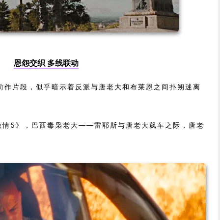
恩怨交织 多线联动
前作片段，似乎暗示着反派与唐老大和布莱恩之间扑朔迷离
与激情5》，巴西毒枭老大——雷耶斯与唐老大飙车之际，唐老