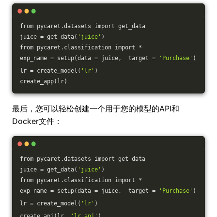
from pycaret.datasets import get_data
juice = get_data(
'juice'
)
from pycaret.classification import *
exp_name = setup(data = juice,  target = 
'Purchase'
)
lr = create_model(
'lr'
)
create_app(lr)
最后，您可以轻松创建一个用于您的模型的API和
Docker文件：
from pycaret.datasets import get_data
juice = get_data(
'juice'
)
from pycaret.classification import *
exp_name = setup(data = juice,  target = 
'Purchase'
)
lr = create_model(
'lr'
)
create_api(lr, 
'lr_api'
)