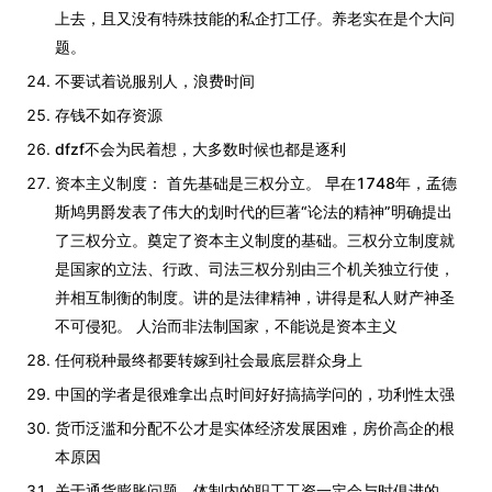
上去，且又没有特殊技能的私企打工仔。养老实在是个大问
题。
不要试着说服别人，浪费时间
存钱不如存资源
dfzf不会为民着想，大多数时候也都是逐利
资本主义制度： 首先基础是三权分立。 早在1748年，孟德
斯鸠男爵发表了伟大的划时代的巨著“论法的精神”明确提出
了三权分立。奠定了资本主义制度的基础。三权分立制度就
是国家的立法、行政、司法三权分别由三个机关独立行使，
并相互制衡的制度。讲的是法律精神，讲得是私人财产神圣
不可侵犯。 人治而非法制国家，不能说是资本主义
任何税种最终都要转嫁到社会最底层群众身上
中国的学者是很难拿出点时间好好搞搞学问的，功利性太强
货币泛滥和分配不公才是实体经济发展困难，房价高企的根
本原因
关于通货膨胀问题，体制内的职工工资一定会与时俱进的。