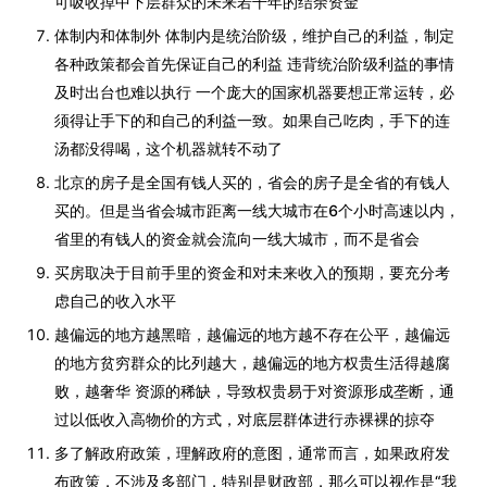
可吸收掉中下层群众的未来若干年的结余资金
体制内和体制外 体制内是统治阶级，维护自己的利益，制定
各种政策都会首先保证自己的利益 违背统治阶级利益的事情
及时出台也难以执行 一个庞大的国家机器要想正常运转，必
须得让手下的和自己的利益一致。如果自己吃肉，手下的连
汤都没得喝，这个机器就转不动了
北京的房子是全国有钱人买的，省会的房子是全省的有钱人
买的。但是当省会城市距离一线大城市在6个小时高速以内，
省里的有钱人的资金就会流向一线大城市，而不是省会
买房取决于目前手里的资金和对未来收入的预期，要充分考
虑自己的收入水平
越偏远的地方越黑暗，越偏远的地方越不存在公平，越偏远
的地方贫穷群众的比列越大，越偏远的地方权贵生活得越腐
败，越奢华 资源的稀缺，导致权贵易于对资源形成垄断，通
过以低收入高物价的方式，对底层群体进行赤裸裸的掠夺
多了解政府政策，理解政府的意图，通常而言，如果政府发
布政策，不涉及多部门，特别是财政部，那么可以视作是“我