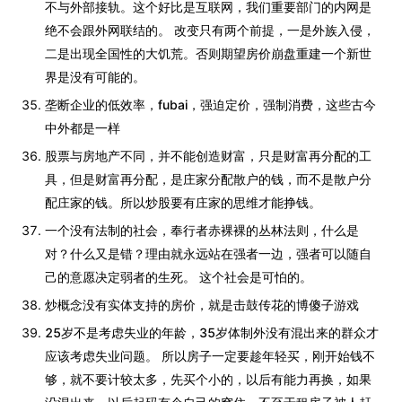
不与外部接轨。这个好比是互联网，我们重要部门的内网是
绝不会跟外网联结的。 改变只有两个前提，一是外族入侵，
二是出现全国性的大饥荒。否则期望房价崩盘重建一个新世
界是没有可能的。
垄断企业的低效率，fubai，强迫定价，强制消费，这些古今
中外都是一样
股票与房地产不同，并不能创造财富，只是财富再分配的工
具，但是财富再分配，是庄家分配散户的钱，而不是散户分
配庄家的钱。所以炒股要有庄家的思维才能挣钱。
一个没有法制的社会，奉行者赤裸裸的丛林法则，什么是
对？什么又是错？理由就永远站在强者一边，强者可以随自
己的意愿决定弱者的生死。 这个社会是可怕的。
炒概念没有实体支持的房价，就是击鼓传花的博傻子游戏
25岁不是考虑失业的年龄，35岁体制外没有混出来的群众才
应该考虑失业问题。 所以房子一定要趁年轻买，刚开始钱不
够，就不要计较太多，先买个小的，以后有能力再换，如果