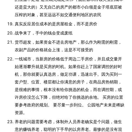
还是蛮大的）又无自己的房产的都市小白领是金子塔底层被
压榨的对象，甚至远远不如交通便利地区的农民
真实反应居住成本的是房屋租金，而不是房价
战争来了，手中的钱会变成废纸
货币超发，如果资金不进去房地产，那么作为刚需的刚需，
农副产品的价格就会上涨，这是不可接受的
一线城市，当新房的价格低于周边二手房价，并且成交量开
始逐渐攀升就是买房的时机。如果你赶上了国家调控的好时
机，那你就要认真选房，做足功课，迅速出手。因为买到一
套户型、位置、楼层都让你满意的房子，在商品房热销期，
是很难的事情，根本没有给你挑选的机会，而在调控期，或
许房价没怎么下降，但绝对给了你挑选的余地。 买房的位置
要参考政府的规划。 要尽量一步到位。 公园地产未来是稀缺
资源。
养老的问题需要考虑，体制外人员养老确实是个问题，做生
意的赚钱养老，聪明的下手早的以房养老。最惨的是没有混