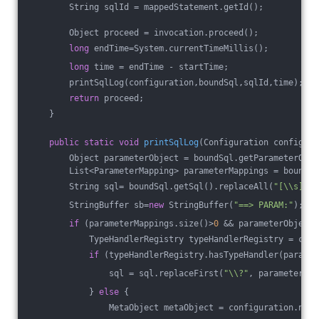
        String sqlId = mappedStatement.getId();
        Object proceed = invocation.proceed();
long
 endTime=System.currentTimeMillis();
long
 time = endTime - startTime;
        printSqlLog(configuration,boundSql,sqlId,time);
return
 proceed;
    }
public
static
void
printSqlLog
(Configuration configura
        Object parameterObject = boundSql.getParameterObje
        List<ParameterMapping> parameterMappings = boundSq
        String sql= boundSql.getSql().replaceAll(
"[\\s]+"
,
        StringBuffer sb=
new
 StringBuffer(
"==> PARAM:"
);
if
 (parameterMappings.size()>
0
 && parameterObject!
            TypeHandlerRegistry typeHandlerRegistry = conf
if
 (typeHandlerRegistry.hasTypeHandler(paramet
                sql = sql.replaceFirst(
"\\?"
, parameterObj
            } 
else
 {
                MetaObject metaObject = configuration.newM