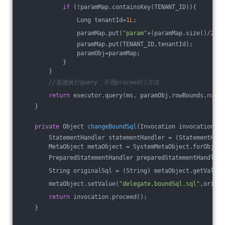
if
 (!paramMap.containsKey(TENANT_ID)){
                Long tenantId=
1L
;
                paramMap.put(
"param"
+(paramMap.size()/
2
+
1
)
                paramMap.put(TENANT_ID,tenantId);
                paramObj=paramMap;
            }
        }
//直接执行query，不用proceed()方法
return
 executor.query(ms, paramObj,rowBounds,
null
)
    }
private
 Object 
changeBoundSql
(Invocation invocation)
t
        StatementHandler statementHandler = (StatementHand
        MetaObject metaObject = SystemMetaObject.forObject
        PreparedStatementHandler preparedStatementHandler 
        String originalSql = (String) metaObject.getValue(
        metaObject.setValue(
"delegate.boundSql.sql"
,origin
return
 invocation.proceed();
    }