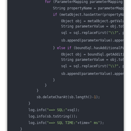
for
 (ParameterMapping parameterMapping : p
                    String propertyName = parameterMapping
if
 (metaObject.hasGetter(propertyName)
                        Object obj = metaObject.getValue(p
                        String parameterValue = obj.toStri
                        sql = sql.replaceFirst(
"\\?"
, para
                        sb.append(parameterValue).append(
"
                    } 
else
if
 (boundSql.hasAdditionalParam
                        Object obj = boundSql.getAdditiona
                        String parameterValue = obj.toStri
                        sql = sql.replaceFirst(
"\\?"
, para
                        sb.append(parameterValue).append(
"
                    }
                }
            }
            sb.deleteCharAt(sb.length()-
1
);
        }
        log.info(
"==> SQL:"
+sql);
        log.info(sb.toString());
        log.info(
"==> SQL TIME:"
+time+
" ms"
);
    }