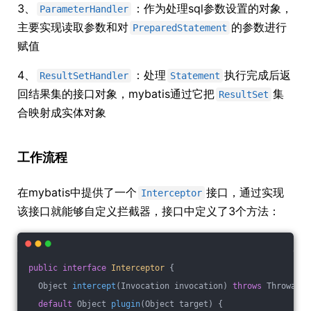
3、
：作为处理sql参数设置的对象，
ParameterHandler
主要实现读取参数和对
的参数进行
PreparedStatement
赋值
4、
：处理
执行完成后返
ResultSetHandler
Statement
回结果集的接口对象，mybatis通过它把
集
ResultSet
合映射成实体对象
工作流程
在mybatis中提供了一个
接口，通过实现
Interceptor
该接口就能够自定义拦截器，接口中定义了3个方法：
public
interface
Interceptor
{
Object 
intercept
(Invocation invocation)
throws
 Throwable
default
 Object 
plugin
(Object target)
{