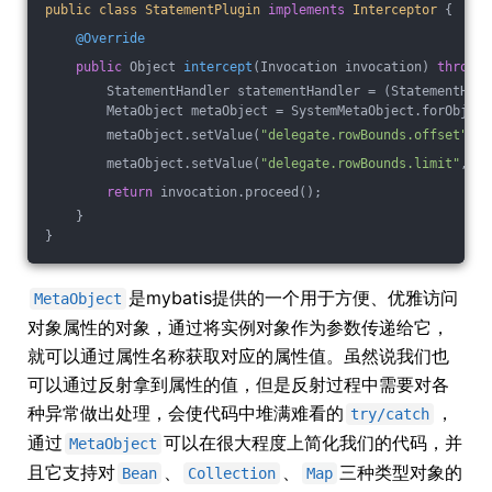
public
class
StatementPlugin
implements
Interceptor
{
@Override
public
 Object 
intercept
(Invocation invocation)
throws
 
        StatementHandler statementHandler = (StatementHand
        MetaObject metaObject = SystemMetaObject.forObject
        metaObject.setValue(
"delegate.rowBounds.offset"
, 
0
        metaObject.setValue(
"delegate.rowBounds.limit"
, 
2
)
return
 invocation.proceed();
    }
}
是mybatis提供的一个用于方便、优雅访问
MetaObject
对象属性的对象，通过将实例对象作为参数传递给它，
就可以通过属性名称获取对应的属性值。虽然说我们也
可以通过反射拿到属性的值，但是反射过程中需要对各
种异常做出处理，会使代码中堆满难看的
，
try/catch
通过
可以在很大程度上简化我们的代码，并
MetaObject
且它支持对
、
、
三种类型对象的
Bean
Collection
Map