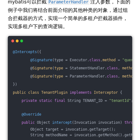
mybatis可以拦截
注入参数，下面的
ParameterHandler
例子中我们将结合前面介绍的其他种类的对象，通过组
合拦截器的方式，实现一个简单的多租户拦截器插件，
实现多租户下的查询逻辑。
@Intercepts
({
@Signature
(type = Executor
.
class
,
method
= 
"query"
,
        @
Signature
(
type
= StatementHandler
.
class
, 
method
=
        @
Signature
(
type
= ParameterHandler
.
class
, 
method
=
})
public
class
TenantPlugin
implements
Interceptor
{
private
static
final
 String TENANT_ID = 
"tenantId"
;
@Override
public
 Object 
intercept
(Invocation invocation)
throws
 
        Object target = invocation.getTarget();
        String methodName = invocation.getMethod().getName