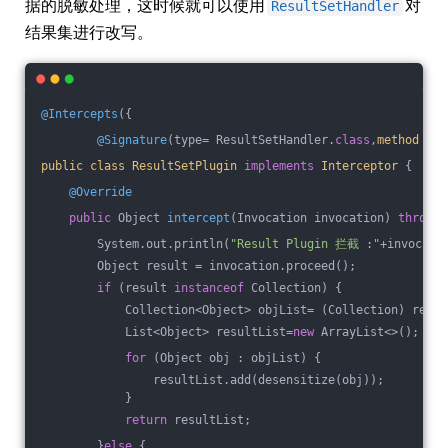
据的脱敏处理，这时候就可以使用
对
ResultSetHandler
结果集进行改写。
@Intercepts
({
@Signature
(type= ResultSetHandler
.
class
,
method
= 
"
public
class
ResultSetPlugin
implements
Interceptor
{
@Override
public
 Object 
intercept
(Invocation invocation)
throws
 
        System.out.println(
"Result Plugin 拦截 :"
+invocati
        Object result = invocation.proceed();
if
 (result 
instanceof
 Collection) {
            Collection<Object> objList= (Collection) resul
            List<Object> resultList=
new
 ArrayList<>();
for
 (Object obj : objList) {
                resultList.add(desensitize(obj));
            }
return
 resultList;
        }
else
 {