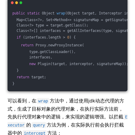
public
static
 Object 
wrap
(Object target, Interceptor inter
  Map<Class<?>, Set<Method>> signatureMap = getSignatureMa
  Class<?> type = target.getClass();
  Class<?>[] interfaces = getAllInterfaces(type, signature
if
 (interfaces.length > 
0
) {
return
 Proxy.newProxyInstance(
        type.getClassLoader(),
        interfaces,
new
 Plugin(target, interceptor, signatureMap));
  }
return
 target;
}
可以看到，在
方法中，通过使用jdk动态代理的方
wrap
式，生成了目标对象的代理对象，在执行实际方法前，
先执行代理对象中的逻辑，来实现的逻辑增强。以拦截
E
的
方法为例，在实际执行前会执行拦截
xecutor
query
器中的
方法：
intercept