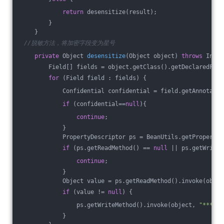
return
 desensitize(result);
        }
    }
//脱敏方法，将加密字段变为星号
private
 Object 
desensitize
(Object object)
throws
 Invoc
        Field[] fields = object.getClass().getDeclaredFiel
for
 (Field field : fields) {
            Confidential confidential = field.getAnnotatio
if
 (confidential==
null
){
continue
;
            }
            PropertyDescriptor ps = BeanUtils.getPropertyD
if
 (ps.getReadMethod() == 
null
 || ps.getWriteM
continue
;
            }
            Object value = ps.getReadMethod().invoke(objec
if
 (value != 
null
) {
                ps.getWriteMethod().invoke(object, 
"***"
);
            }