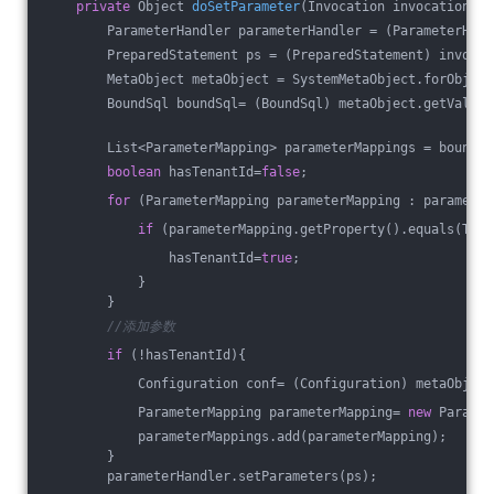
private
 Object 
doSetParameter
(Invocation invocation)
t
        ParameterHandler parameterHandler = (ParameterHand
        PreparedStatement ps = (PreparedStatement) invocat
        MetaObject metaObject = SystemMetaObject.forObject
        BoundSql boundSql= (BoundSql) metaObject.getValue(
        List<ParameterMapping> parameterMappings = boundSq
boolean
 hasTenantId=
false
;
for
 (ParameterMapping parameterMapping : parameter
if
 (parameterMapping.getProperty().equals(TENA
                hasTenantId=
true
;
            }
        }
//添加参数
if
 (!hasTenantId){
            Configuration conf= (Configuration) metaObject
            ParameterMapping parameterMapping= 
new
 Paramet
            parameterMappings.add(parameterMapping);
        }
        parameterHandler.setParameters(ps);