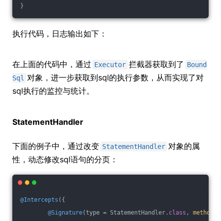
}
执行代码，日志输出如下：
在上面的代码中，通过
拦截器获取到了
Executor
Bound
对象，进一步获取到sql的执行参数，从而实现了对
Sql
sql执行的监控与统计。
StatementHandler
下面的例子中，通过改变
对象的属
StatementHandler
性，动态修改sql语句的分页：
@Intercepts
({
@Signature
(type = StatementHandler
.
class
, 
method
=