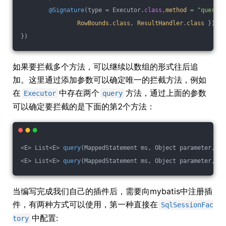
@Signature
(type = Executor
.
class
,
method
= 
"query"
,
RowBounds
.
class
, 
ResultHandler
.
class
 })
})
如果要拦截多个方法，可以继续以数组的形式往后追
加。这里通过添加参数可以确定唯一的拦截方法，例如
在
中存在两个
方法，通过上面的参数
Executor
query
可以确定要拦截的是下面的第2个方法：
<E> 
List<E> 
query
(MappedStatement ms, Object parameter, Ro
<E> 
List<E> 
query
(MappedStatement ms, Object parameter, Ro
当编写完成我们自己的插件后，需要向mybatis中注册插
件，有两种方式可以使用，第一种直接在
SqlSessionFac
中配置:
tory