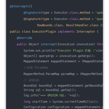
@Intercepts
({
@Signature
(type = Executor
.
class
,
method
= 
"update"
        @
Signature
(
type
= Executor
.
class
,
method
= 
"query"
,
RowBounds
.
class
, 
ResultHandler
.
class
 })})
public
class
ExecutorPlugin
implements
Interceptor
{
@Override
public
 Object 
intercept
(Invocation invocation)
throws
 
        System.out.println(
"Executor Plugin 拦截 :"
+invoca
        Object[] queryArgs = invocation.getArgs();
        MappedStatement mappedStatement = (MappedStatement
//获取 ParamMap
        MapperMethod.ParamMap paramMap = (MapperMethod.Par
// 获取SQL
        BoundSql boundSql = mappedStatement.getBoundSql(pa
        String sql = boundSql.getSql();
        log.info(
"==> ORIGIN SQL: "
+sql);
long
 startTime = System.currentTimeMillis();
        Configuration configuration = mappedStatement.getC