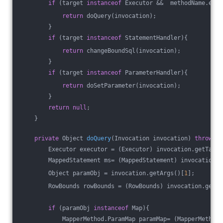
if
 (target 
instanceof
 Executor &&  methodName.equa
return
 doQuery(invocation);
        }
if
 (target 
instanceof
 StatementHandler){
return
 changeBoundSql(invocation);
        }
if
 (target 
instanceof
 ParameterHandler){
return
 doSetParameter(invocation);
        }
return
null
;
    }
private
 Object 
doQuery
(Invocation invocation)
throws
 E
        Executor executor = (Executor) invocation.getTarge
        MappedStatement ms= (MappedStatement) invocation.g
        Object paramObj = invocation.getArgs()[
1
];
        RowBounds rowBounds = (RowBounds) invocation.getAr
if
 (paramObj 
instanceof
 Map){
            MapperMethod.ParamMap paramMap= (MapperMethod.