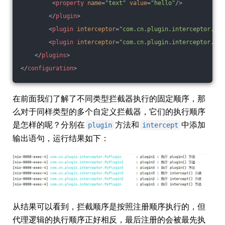
<
property
name
=
"text"
value
=
"hello"
/>
</
plugin
>
<
plugin
interceptor
=
"com.cn.plugin.interceptor.MyP
<
plugin
interceptor
=
"com.cn.plugin.interceptor.MyP
</
plugins
>
</
configuration
>
在前面我们了解了不同类型拦截器执行的固定顺序，那
么对于同样类型的多个自定义拦截器，它们的执行顺序
是怎样的呢？分别在
方法和
中添加
plugin
intercept
输出语句，运行结果如下：
从结果可以看到，拦截顺序是按照注册顺序执行的，但
代理逻辑的执行顺序正好相反，最后注册的会被最先执