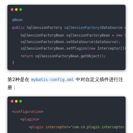
@Bean
public
 SqlSessionFactory 
sqlSessionFactory
(DataSource data
    SqlSessionFactoryBean sqlSessionFactoryBean = 
new
 SqlS
    sqlSessionFactoryBean.setDataSource(dataSource);
    sqlSessionFactoryBean.setPlugins(
new
 Interceptor[]{
new
return
 sqlSessionFactoryBean.getObject();
}
第2种是在
中对自定义插件进行注
mybatis-config.xml
册：
<
configuration
>
<
plugins
>
<
plugin
interceptor
=
"com.cn.plugin.interceptor.MyP