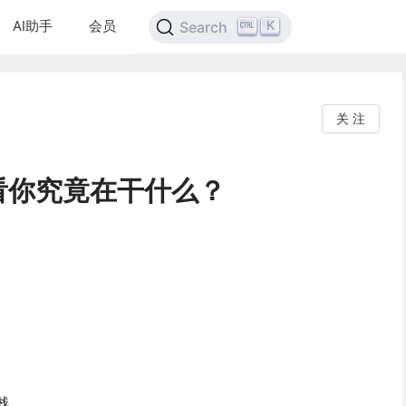
AI助手
会员
K
Search
关 注
看你究竟在干什么？
）
程栈