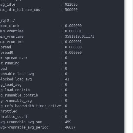
avg_idle                      : 922036
max_idle_balance_cost         : 500000
_rq[0]:/
exec_clock                    : 0.000000
MIN_vruntime                  : 0.000001
min_vruntime                  : 3581919.011171
max_vruntime                  : 0.000001
spread                        : 0.000000
spread0                       : 0.000000
nr_spread_over                : 0
nr_running                    : 0
load                          : 0
runnable_load_avg             : 0
blocked_load_avg              : 41
tg_load_avg                   : 0
tg_load_contrib               : 0
tg_runnable_contrib           : 0
tg->runnable_avg              : 0
tg->cfs_bandwidth.timer_active: 0
throttled                     : 0
throttle_count                : 0
avg->runnable_avg_sum         : 459
avg->runnable_avg_period      : 46637