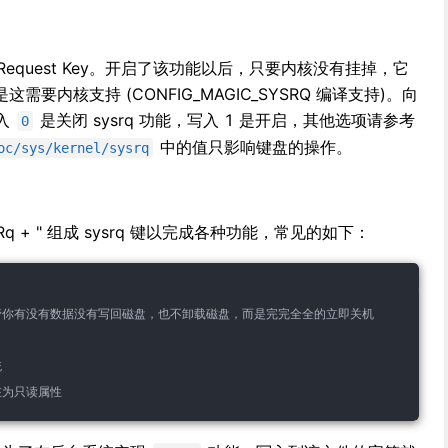
stem Request Key。开启了该功能以后，只要内核没有挂掉，它
要内核支持 (CONFIG_MAGIC_SYSRQ 编译支持)。向
入
是关闭 sysrq 功能，写入 1 是开启，其他选项请参考
0
中的值只影响键盘的操作。
oc/sys/kernel/sysrq
Rq +
" 组成 sysrq 键以完成各种功能，常见的如下：
会管你有没有数据没有写回磁盘，也不卸载磁盘，而是完完全全的立即关机
统
在为只读属性