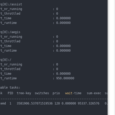
rq[0]:/assist
rt_nr_running                 : 0
rt_throttled                  : 0
rt_time                       : 0.000000
rt_runtime                    : 0.000000
rq[0]:/aegis
rt_nr_running                 : 0
rt_throttled                  : 0
rt_time                       : 0.000000
rt_runtime                    : 0.000000
rq[0]:/
rt_nr_running                 : 0
rt_throttled                  : 0
rt_time                       : 0.000000
rt_runtime                    : 950.000000
nable tasks:
sk   PID  tree-key  switches  prio   
wait
-time   sum-exec  sum-s
----------------------------------------------------------------
temd  1   3581906.537071519536 120 0.000000 95337.326576   0.000