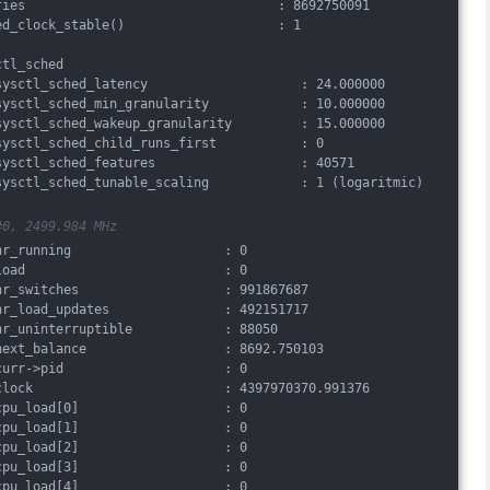
fies                                 : 8692750091
ed_clock_stable()                    : 1
ctl_sched
sysctl_sched_latency                    : 24.000000
sysctl_sched_min_granularity            : 10.000000
sysctl_sched_wakeup_granularity         : 15.000000
sysctl_sched_child_runs_first           : 0
sysctl_sched_features                   : 40571
sysctl_sched_tunable_scaling            : 1 (logaritmic)
#0, 2499.984 MHz
nr_running                    : 0
load                          : 0
nr_switches                   : 991867687
nr_load_updates               : 492151717
nr_uninterruptible            : 88050
next_balance                  : 8692.750103
curr->pid                     : 0
clock                         : 4397970370.991376
cpu_load[0]                   : 0
cpu_load[1]                   : 0
cpu_load[2]                   : 0
cpu_load[3]                   : 0
cpu_load[4]                   : 0