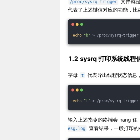
文件就
/proc/sysrq-trigger
代表了上述键值对应的功能，比
echo
"b"
 > /proc/sysrq-trigger
1.2 sysrq 打印系统线程
字母
代表导出线程状态信息
t
echo
"t"
 > /proc/sysrq-trigger
输入上述指令的终端会 hang
查看结果，一般打印的
esg.log