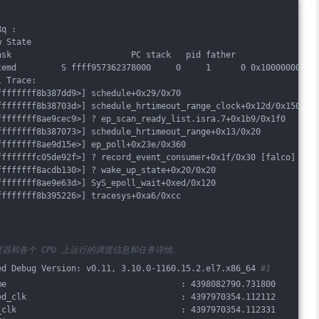
Rq : 
w State
ask                        PC stack   pid father
temd         S ffff957362378000     0     1      0 0x10000000
l Trace:
ffffffff8b387dd9>] schedule+0x29/0x70
ffffffff8b38703d>] schedule_hrtimeout_range_clock+0x12d/0x150
ffffffff8ae9cec9>] ? ep_scan_ready_list.isra.7+0x1b9/0x1f0
ffffffff8b387073>] schedule_hrtimeout_range+0x13/0x20
ffffffff8ae9d15e>] ep_poll+0x23e/0x360
ffffffffc05de92f>] ? record_event_consumer+0x1f/0x30 [falco]
ffffffff8acdb130>] ? wake_up_state+0x20/0x20
ffffffff8ae9e63d>] SyS_epoll_wait+0xed/0x120
ffffffff8b395226>] tracesys+0xa6/0xcc
器和各个 CPU 上运行的调度信息和任务详情。
ed Debug Version: v0.11, 3.10.0-1160.15.2.el7.x86_64 
#1
me                                   : 4398082790.731800
ed_clk                               : 4397970354.112112
_clk                                 : 4397970354.112331