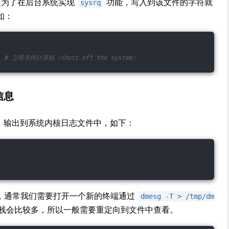
是为了在后台系统实现
功能，写入到该文件的字符就
sysrq
如：
  
# 立即关闭计算机（shuts off the system）
信息
，输出到系统内核日志文件中，如下：
 住，通常我们需要打开一个新的终端通过
dmesg -T > /tmp/dm
栈会比较多，所以一般需要重定向到文件中查看。