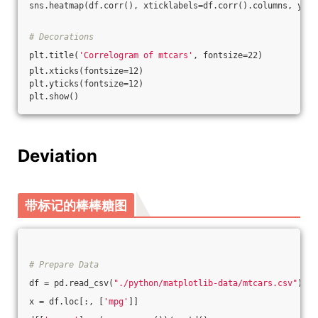
sns.heatmap(df.corr(), xticklabels=df.corr().columns, ytic
# Decorations
plt.title(
'Correlogram of mtcars'
, fontsize=22)
plt.xticks(fontsize=12)
plt.yticks(fontsize=12)
plt.show()
Deviation
带标记的棒棒糖图
# Prepare Data
df = pd.read_csv(
"./python/matplotlib-data/mtcars.csv"
)
x = df.loc[:, [
'mpg'
]]