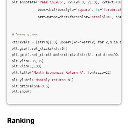
plt.annotate(
'Peak \n1975'
, xy=(94.0, 21.0), xytext=(88.0,
             bbox=dict(boxstyle=
'square'
, 
fc
=
'firebrick'
),
             arrowprops=dict(facecolor=
'steelblue'
, shrink
# Decorations
xtickvals = [str(m)[:3].upper()+
"-"
+str(y) 
for
 y,m 
in
 zip(
plt.gca().set_xticks(x[::6])
plt.gca().set_xticklabels(xtickvals[::6], rotation=90, fon
plt.ylim(-35,35)
plt.xlim(1,100)
plt.title(
"Month Economics Return %"
, fontsize=22)
plt.ylabel(
'Monthly returns %'
)
plt.grid(alpha=0.5)
plt.show()
Ranking