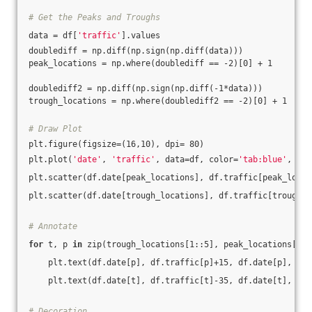
# Get the Peaks and Troughs
data = df[
'traffic'
].values
doublediff = np.diff(np.sign(np.diff(data)))
peak_locations = np.where(doublediff == -2)[0] + 1
doublediff2 = np.diff(np.sign(np.diff(-1*data)))
trough_locations = np.where(doublediff2 == -2)[0] + 1
# Draw Plot
plt.figure(figsize=(16,10), dpi= 80)
plt.plot(
'date'
, 
'traffic'
, data=df, color=
'tab:blue'
, lab
plt.scatter(df.date[peak_locations], df.traffic[peak_locat
plt.scatter(df.date[trough_locations], df.traffic[trough_l
# Annotate
for
 t, p 
in
 zip(trough_locations[1::5], peak_locations[::3
    plt.text(df.date[p], df.traffic[p]+15, df.date[p], hor
    plt.text(df.date[t], df.traffic[t]-35, df.date[t], hor
# Decoration