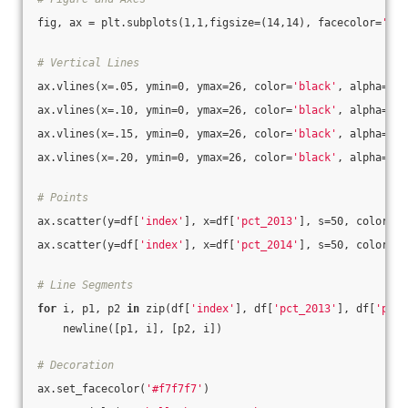
fig, ax = plt.subplots(1,1,figsize=(14,14), facecolor=
'#f7
# Vertical Lines
ax.vlines(x=.05, ymin=0, ymax=26, color=
'black'
, alpha=1, 
ax.vlines(x=.10, ymin=0, ymax=26, color=
'black'
, alpha=1, 
ax.vlines(x=.15, ymin=0, ymax=26, color=
'black'
, alpha=1, 
ax.vlines(x=.20, ymin=0, ymax=26, color=
'black'
, alpha=1, 
# Points
ax.scatter(y=df[
'index'
], x=df[
'pct_2013'
], s=50, color=
'#
ax.scatter(y=df[
'index'
], x=df[
'pct_2014'
], s=50, color=
'#
# Line Segments
for
 i, p1, p2 
in
 zip(df[
'index'
], df[
'pct_2013'
], df[
'pct_
    newline([p1, i], [p2, i])
# Decoration
ax.set_facecolor(
'#f7f7f7'
)