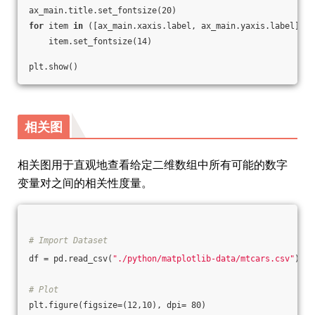
ax_main.title.set_fontsize(20)
for
 item 
in
 ([ax_main.xaxis.label, ax_main.yaxis.label] + 
    item.set_fontsize(14)
plt.show()
相关图
相关图用于直观地查看给定二维数组中所有可能的数字
变量对之间的相关性度量。
# Import Dataset
df = pd.read_csv(
"./python/matplotlib-data/mtcars.csv"
)
# Plot
plt.figure(figsize=(12,10), dpi= 80)