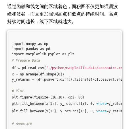
通过为轴和线之间的区域着色，面积图不仅更加强调波
峰和波谷，而且更加强调高点和低点的持续时间。高点
持续时间越长，线下区域就越大。
import numpy as np
import pandas as pd
import matplotlib.pyplot as plt
# Prepare Data
df = pd.read_csv(
"./python/matplotlib-data/economics.csv"
,
x = np.arange(df.shape[0])
y_returns = (df.psavert.diff().fillna(0)/df.psavert.shift(
# Plot
plt.figure(figsize=(16,10), dpi= 80)
plt.fill_between(x[1:], y_returns[1:], 0, 
where
=y_returns[
plt.fill_between(x[1:], y_returns[1:], 0, 
where
=y_returns[
# Annotate