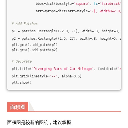
            bbox=dict(boxstyle=
'square'
, 
fc
=
'firebrick'
),
            arrowprops=dict(arrowstyle=
'-[, widthB=2.0, le
# Add Patches
p1 = patches.Rectangle((-2.0, -1), width=.3, height=3, alp
p2 = patches.Rectangle((1.5, 27), width=.8, height=5, alph
plt.gca().add_patch(p1)
plt.gca().add_patch(p2)
# Decorate
plt.title(
'Diverging Bars of Car Mileage'
, fontdict={
'size
plt.grid(linestyle=
'--'
, alpha=0.5)
plt.show()
面积图
面积图是较新的图绘，建议掌握