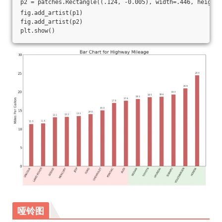
p2 = patches.Rectangle((.124, -0.005), width=.446, height=
fig.add_artist(p1)
fig.add_artist(p2)
plt.show()
哑铃图