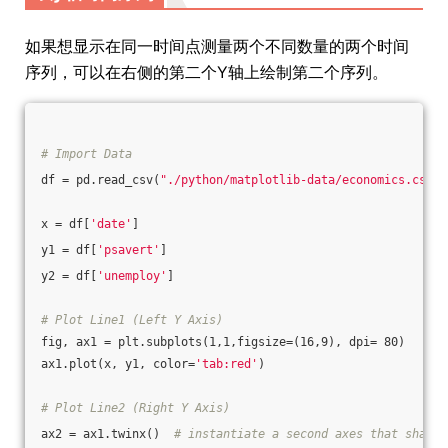
如果想显示在同一时间点测量两个不同数量的两个时间
序列，可以在右侧的第二个Y轴上绘制第二个序列。
# Import Data
df = pd.read_csv(
"./python/matplotlib-data/economics.csv"
)
x = df[
'date'
]
y1 = df[
'psavert'
]
y2 = df[
'unemploy'
]
# Plot Line1 (Left Y Axis)
fig, ax1 = plt.subplots(1,1,figsize=(16,9), dpi= 80)
ax1.plot(x, y1, color=
'tab:red'
)
# Plot Line2 (Right Y Axis)
ax2 = ax1.twinx()  
# instantiate a second axes that shares