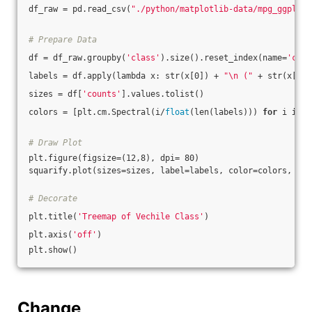
df_raw = pd.read_csv(
"./python/matplotlib-data/mpg_ggplot2
# Prepare Data
df = df_raw.groupby(
'class'
).size().reset_index(name=
'coun
labels = df.apply(lambda x: str(x[0]) + 
"\n ("
 + str(x[1])
sizes = df[
'counts'
].values.tolist()
colors = [plt.cm.Spectral(i/
float
(len(labels))) 
for
 i 
in
 r
# Draw Plot
plt.figure(figsize=(12,8), dpi= 80)
squarify.plot(sizes=sizes, label=labels, color=colors, alp
# Decorate
plt.title(
'Treemap of Vechile Class'
)
plt.axis(
'off'
)
plt.show()
Change