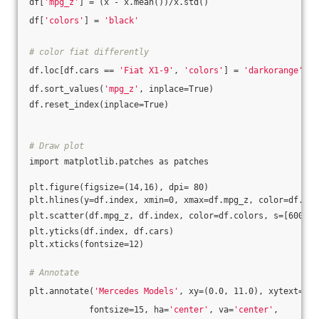
df[
'mpg_z'
] = (x - x.mean())/x.std()
df[
'colors'
] = 
'black'
# color fiat differently
df.loc[df.cars == 
'Fiat X1-9'
, 
'colors'
] = 
'darkorange'
df.sort_values(
'mpg_z'
, inplace=True)
df.reset_index(inplace=True)
# Draw plot
import matplotlib.patches as patches
plt.figure(figsize=(14,16), dpi= 80)
plt.hlines(y=df.index, xmin=0, xmax=df.mpg_z, color=df.col
plt.scatter(df.mpg_z, df.index, color=df.colors, s=[600 
if
plt.yticks(df.index, df.cars)
plt.xticks(fontsize=12)
# Annotate
plt.annotate(
'Mercedes Models'
, xy=(0.0, 11.0), xytext=(1.
            fontsize=15, ha=
'center'
, va=
'center'
,