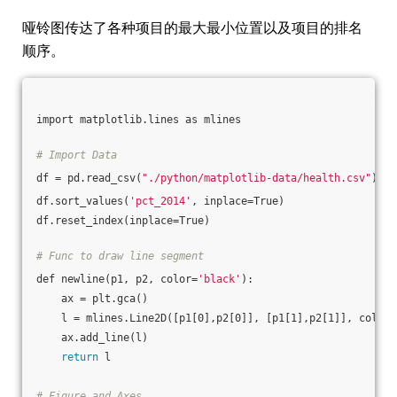
哑铃图传达了各种项目的最大最小位置以及项目的排名
顺序。
import matplotlib.lines as mlines
# Import Data
df = pd.read_csv(
"./python/matplotlib-data/health.csv"
)
df.sort_values(
'pct_2014'
, inplace=True)
df.reset_index(inplace=True)
# Func to draw line segment
def newline(p1, p2, color=
'black'
):
    ax = plt.gca()
    l = mlines.Line2D([p1[0],p2[0]], [p1[1],p2[1]], color=
    ax.add_line(l)
return
 l
# Figure and Axes