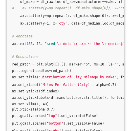
    df_make = df_raw.loc[df_raw.manufacturer==make, :]
#    ax.scatter(y=np.repeat(i, df_make.shape[0]), x='cty',
    ax.scatter(y=np.repeat(i, df_make.shape[0]), x=df_make
    ax.scatter(y=i, x=
'cty'
, data=df_median.loc[df_median.
# Annotate    
ax.text(33, 13, 
"
$red
 \; dots \; are \; the \: median$"
, f
# Decorations
red_patch = plt.plot([],[], marker=
"o"
, ms=10, ls=
""
, mec=
plt.legend(handles=red_patch)
ax.set_title(
'Distribution of City Mileage by Make'
, fontd
ax.set_xlabel(
'Miles Per Gallon (City)'
, alpha=0.7)
ax.set_yticks(df.index)
ax.set_yticklabels(df.manufacturer.str.title(), fontdict={
ax.set_xlim(1, 40)
plt.xticks(alpha=0.7)
plt.gca().spines[
"top"
].set_visible(False)    
plt.gca().spines[
"bottom"
].set_visible(False)    