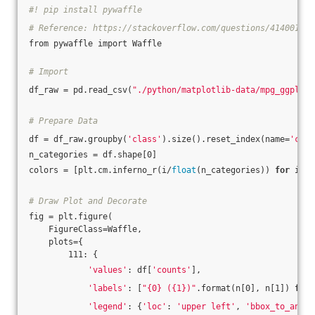
#! pip install pywaffle
# Reference: https://stackoverflow.com/questions/41400136/
from pywaffle import Waffle
# Import
df_raw = pd.read_csv(
"./python/matplotlib-data/mpg_ggplot2
# Prepare Data
df = df_raw.groupby(
'class'
).size().reset_index(name=
'coun
n_categories = df.shape[0]
colors = [plt.cm.inferno_r(i/
float
(n_categories)) 
for
 i 
in
# Draw Plot and Decorate
fig = plt.figure(
    FigureClass=Waffle,
    plots={
        111: {
'values'
: df[
'counts'
],
'labels'
: [
"{0} ({1})"
.format(n[0], n[1]) 
for
 
'legend'
: {
'loc'
: 
'upper left'
, 
'bbox_to_ancho