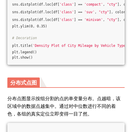
sns.distplot(df.loc[df[
'class'
] == 
'compact'
, 
"cty"
], colo
sns.distplot(df.loc[df[
'class'
] == 
'suv'
, 
"cty"
], color=
"o
sns.distplot(df.loc[df[
'class'
] == 
'minivan'
, 
"cty"
], colo
plt.ylim(0, 0.35)
# Decoration
plt.title(
'Density Plot of City Mileage by Vehicle Type'
, 
plt.legend()
plt.show()
分布式点图
分布点图显示按组分割的点的单变量分布。点越暗，该
区域中的数据点越集中。通过对中位数进行不同的着
色，各组的真实定位立即变得一目了然。