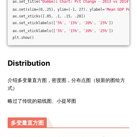
ax.set_title(
"Dumbell Chart: Pct Change - 2013 vs 2014"
, f
ax.set(xlim=(0,.25), ylim=(-1, 27), ylabel=
'Mean GDP Per C
ax.set_xticks([.05, .1, .15, .20])
ax.set_xticklabels([
'5%'
, 
'15%'
, 
'20%'
, 
'25%'
])
ax.set_xticklabels([
'5%'
, 
'15%'
, 
'20%'
, 
'25%'
])    
plt.show()
Distribution
介绍多变量直方图，密度图，分布点图（较新的图绘方
式）
略过了传统的箱线图、小提琴图
多变量直方图