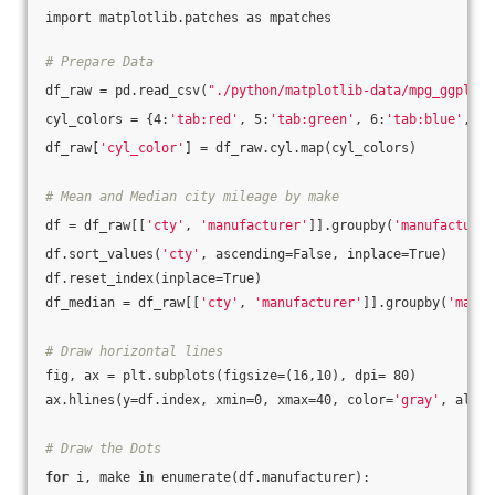
import matplotlib.patches as mpatches
# Prepare Data
df_raw = pd.read_csv(
"./python/matplotlib-data/mpg_ggplot2
cyl_colors = {4:
'tab:red'
, 5:
'tab:green'
, 6:
'tab:blue'
, 8:
df_raw[
'cyl_color'
] = df_raw.cyl.map(cyl_colors)
# Mean and Median city mileage by make
df = df_raw[[
'cty'
, 
'manufacturer'
]].groupby(
'manufacturer
df.sort_values(
'cty'
, ascending=False, inplace=True)
df.reset_index(inplace=True)
df_median = df_raw[[
'cty'
, 
'manufacturer'
]].groupby(
'manuf
# Draw horizontal lines
fig, ax = plt.subplots(figsize=(16,10), dpi= 80)
ax.hlines(y=df.index, xmin=0, xmax=40, color=
'gray'
, alpha
# Draw the Dots
for
 i, make 
in
 enumerate(df.manufacturer):