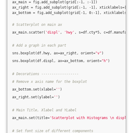
ax_main = fig.add_subplot(grid[:-1, :-1])
ax_right = fig.add_subplot(grid[:-1, -1], xticklabels=[], 
ax_bottom = fig.add_subplot(grid[-1, 0:-1], xticklabels=[]
# Scatterplot on main ax
ax_main.scatter(
'displ'
, 
'hwy'
, s=df.cty*5, c=df.manufactu
# Add a graph in each part
sns.boxplot(df.hwy, ax=ax_right, orient=
"v"
)
sns.boxplot(df.displ, ax=ax_bottom, orient=
"h"
)
# Decorations ------------------
# Remove x axis name for the boxplot
ax_bottom.set(xlabel=
''
)
ax_right.set(ylabel=
''
)
# Main Title, Xlabel and YLabel
ax_main.set(title=
'Scatterplot with Histograms \n displ vs
# Set font size of different components