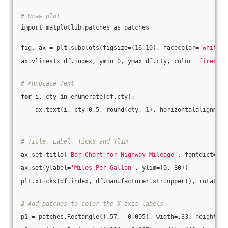
# Draw plot
import matplotlib.patches as patches
fig, ax = plt.subplots(figsize=(16,10), facecolor=
'white'
,
ax.vlines(x=df.index, ymin=0, ymax=df.cty, color=
'firebric
# Annotate Text
for
 i, cty 
in
 enumerate(df.cty):
    ax.text(i, cty+0.5, round(cty, 1), horizontalalignment
# Title, Label, Ticks and Ylim
ax.set_title(
'Bar Chart for Highway Mileage'
, fontdict={
's
ax.set(ylabel=
'Miles Per Gallon'
, ylim=(0, 30))
plt.xticks(df.index, df.manufacturer.str.upper(), rotation
# Add patches to color the X axis labels
p1 = patches.Rectangle((.57, -0.005), width=.33, height=.1