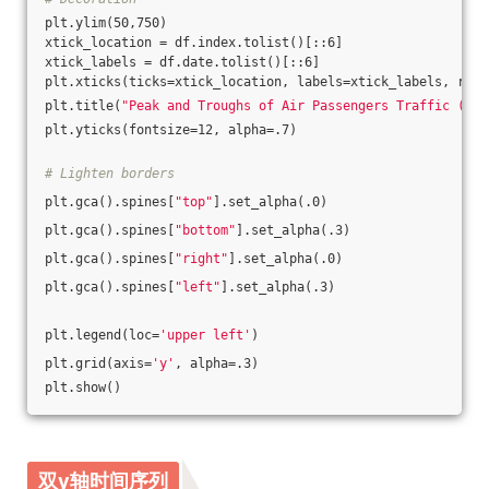
plt.ylim(50,750)
xtick_location = df.index.tolist()[::6]
xtick_labels = df.date.tolist()[::6]
plt.xticks(ticks=xtick_location, labels=xtick_labels, rota
plt.title(
"Peak and Troughs of Air Passengers Traffic (194
plt.yticks(fontsize=12, alpha=.7)
# Lighten borders
plt.gca().spines[
"top"
].set_alpha(.0)
plt.gca().spines[
"bottom"
].set_alpha(.3)
plt.gca().spines[
"right"
].set_alpha(.0)
plt.gca().spines[
"left"
].set_alpha(.3)
plt.legend(loc=
'upper left'
)
plt.grid(axis=
'y'
, alpha=.3)
plt.show()
双y轴时间序列