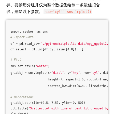
异。要禁用分组并仅为整个数据集绘制一条最佳拟合
线，删除以下参数。
hue='cyl'``sns.lmplot()
import seaborn as sns
# Import Data
df = pd.read_csv(
"./python/matplotlib-data/mpg_ggplot2.csv
df_select = df.loc[df.cyl.isin([4,8]), :]
# Plot
sns.set_style(
"white"
)
gridobj = sns.lmplot(x=
"displ"
, y=
"hwy"
, hue=
"cyl"
, data=d
                     height=7, aspect=1.6, robust=True, pa
                     scatter_kws=dict(s=60, linewidths=.7,
# Decorations
gridobj.set(xlim=(0.5, 7.5), ylim=(0, 50))
plt.title(
"Scatterplot with line of best fit grouped by nu