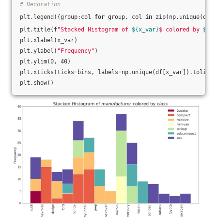
# Decoration
plt.legend({group:col 
for
 group, col 
in
 zip(np.unique(df[g
plt.title(f
"Stacked Histogram of 
${x_var}
$ colored by 
${gr
plt.xlabel(x_var)
plt.ylabel(
"Frequency"
)
plt.ylim(0, 40)
plt.xticks(ticks=bins, labels=np.unique(df[x_var]).tolist(
plt.show()