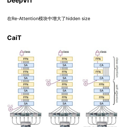
DeepViT
在Re-Attention模块中增大了hidden size
CaiT