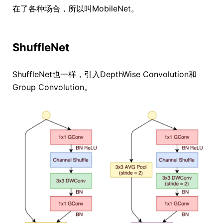
在了各种场合，所以叫MobileNet。
ShuffleNet
ShuffleNet也一样，引入DepthWise Convolution和
Group Convolution。