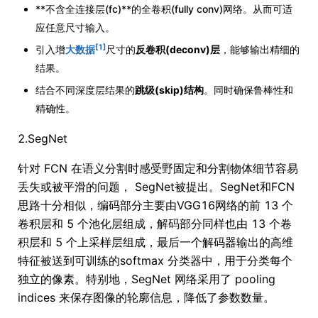
**不含全连接层(fc)**的全卷积(fully conv)网络。从而可适
应任意尺寸输入。
[1]
引入增
大数据
尺寸的
反卷积(deconv)层
，能够输出精细的
结果。
结合不同深度层结果的
跳级(skip)结构
。同时确保鲁棒性和
精确性。
2.SegNet
针对 FCN 在语义分割时感受野固定和分割物体细节容易
丢失或被平滑的问题， SegNet被提出。SegNet和FCN
思路十分相似，编码部分主要由VGG16网络的前 13 个
卷积层和 5 个池化层组成，解码部分同样也由 13 个卷
积层和 5 个上采样层组成，最后一个解码器输出的高维
特征被送到可训练的softmax 分类器中，用于分类每个
独立的像素。特别地，SegNet 网络采用了 pooling
indices 来保存图像的轮廓信息，降低了参数数量。