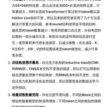
为56*56的特征图，那么会涉及3000+长宽的矩阵运算，计
算量很大，同时在原始Transformer计算过程中token数以及
hidden size保持不变，所以后来的研究者采用了几个方法是
解决计算量大的问题。参考resnet结构使用金字塔的结构，
越高层的token数量越少；使用局部窗口自注意，分别考虑特
征图的一部分做自注意，再想办法把这些局部信息进行交
互；使用卷积来代替全连接层，以减少参数；在生成Q，K，
V过程中，对K，V的特征图或者是token做池化，减少计算
复杂度。
训练数据需求量高
：自注意力机制的inductive-bias较CNN
和RNN弱，CNN具有空间不变形的假设，所以它可以用卷积
核去滑窗处理整个特征映射；而RNN具有时间不变性，但是
自注意力机制并没有这些假设，所以需要更多的数据去学习
这些假设。
堆叠层数数量受限
：存在过度平滑问题，不同的Block之间的
相似性随着模型的加深而增加；不同token之间的相似性随着