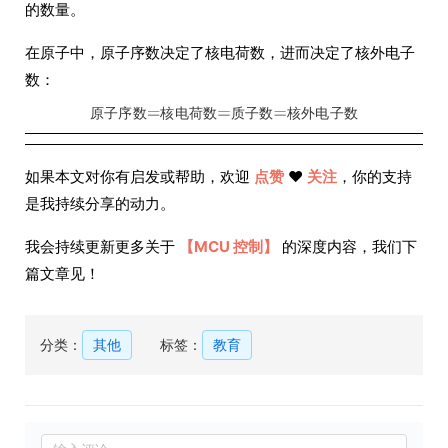
的数量。
在原子中，原子序数决定了核电荷数，进而决定了核外电子
数：
原
子
序
数
核
电
荷
数
质
子
数
核
外
电
子
数
如果本文对你有启发或帮助，欢迎
点赞
❤️
关注
，你的支持
是我持续分享的动力。
我会持续更新更多关于
【MCU 控制】
的深度内容，我们下
篇文章见！
分类：
其他
标签：
教育