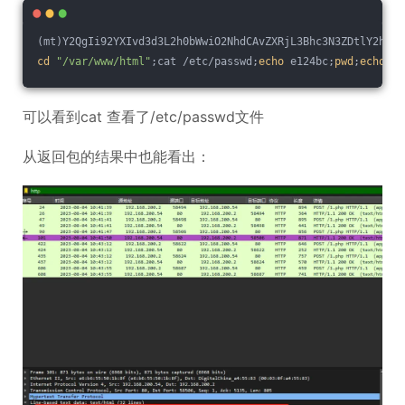
(mt)Y2QgIi92YXIvd3d3L2h0bWwiO2NhdCAvZXRjL3Bhc3N3ZDtlY2hvIG
cd
"/var/www/html"
;cat /etc/passwd;
echo
 e124bc;
pwd
;
echo
 43
可以看到cat 查看了/etc/passwd文件
从返回包的结果中也能看出：