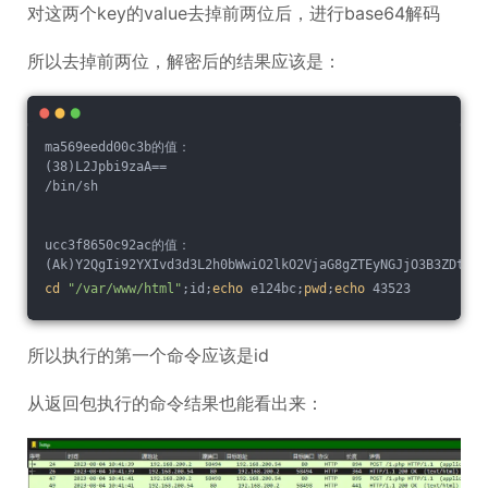
对这两个key的value去掉前两位后，进行base64解码
所以去掉前两位，解密后的结果应该是：
ma569eedd00c3b的值：
(38)L2Jpbi9zaA==    
/bin/sh
ucc3f8650c92ac的值：
(Ak)Y2QgIi92YXIvd3d3L2h0bWwiO2lkO2VjaG8gZTEyNGJjO3B3ZDtlY2
cd
"/var/www/html"
;id;
echo
 e124bc;
pwd
;
echo
 43523
所以执行的第一个命令应该是id
从返回包执行的命令结果也能看出来：