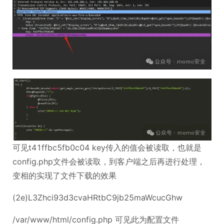
可见t41ffbc5fb0c04 key传入的值会被读取，也就是
config.php文件会被读取，到客户端之后再进行处理，
变相的实现了文件下载的效果
(2e)L3Zhci93d3cvaHRtbC9jb25maWcucGhw
/var/www/html/config.php 可见此为配置文件