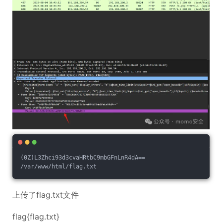
(0Z)L3Zhci93d3cvaHRtbC9mbGFnLnR4dA==
/var/www/html/flag.txt
上传了flag.txt文件
flag{flag.txt}