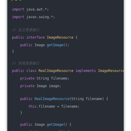
import
 java.awt.*;
import
 javax.swing.*;
// 定义资源接口
public
interface
ImageResource
{
public
 Image 
getImage
()
;
}
// 实现资源接口
public
class
RealImageResource
implements
ImageResource
{
private
 String filename;
private
 Image image;
public
RealImageResource
(String filename)
{
this
.filename = filename;
    }
public
 Image 
getImage
()
{