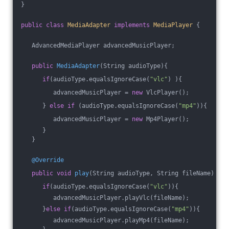
}
public
class
MediaAdapter
implements
MediaPlayer
{
   AdvancedMediaPlayer advancedMusicPlayer;
public
MediaAdapter
(String audioType)
{
if
(audioType.equalsIgnoreCase(
"vlc"
) ){
         advancedMusicPlayer = 
new
 VlcPlayer();           
      } 
else
if
 (audioType.equalsIgnoreCase(
"mp4"
)){
         advancedMusicPlayer = 
new
 Mp4Player();
      }  
   }
@Override
public
void
play
(String audioType, String fileName)
{
if
(audioType.equalsIgnoreCase(
"vlc"
)){
         advancedMusicPlayer.playVlc(fileName);
      }
else
if
(audioType.equalsIgnoreCase(
"mp4"
)){
         advancedMusicPlayer.playMp4(fileName);