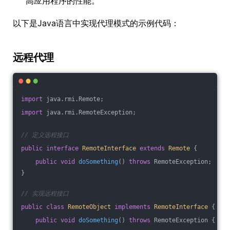
高应用程序的性能。
以下是Java语言中实现代理模式的示例代码：
远程代理
import
 java.rmi.Remote;
import
 java.rmi.RemoteException;
// 定义远程接口
public
interface
RemoteInterface
extends
Remote
{
public
void
doSomething
()
throws
 RemoteException
;
}
// 实现远程接口
public
class
RemoteObject
implements
RemoteInterface
{
public
void
doSomething
()
throws
 RemoteException 
{