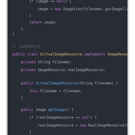
if
 (image == 
null
) {
            image = 
new
 ImageIcon(filename).getImage();
        }
return
 image;
    }
}
// 创建虚拟代理
public
class
VirtualImageResource
implements
ImageResource
private
 String filename;
private
 ImageResource realImageResource;
public
VirtualImageResource
(String filename)
{
this
.filename = filename;
    }
public
 Image 
getImage
()
{
if
 (realImageResource == 
null
) {
            realImageResource = 
new
 RealImageResource(file
        }