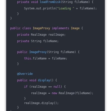
private
void
loadFromDisk
(String fileName)
{
        System.out.println(
"Loading "
 + fileName);
    }
}
public
class
ImageProxy
implements
Image
{
private
 RealImage realImage;
private
 String fileName;
public
ImageProxy
(String fileName)
{
this
.fileName = fileName;
    }
@Override
public
void
display
()
{
if
 (realImage == 
null
) {
            realImage = 
new
 RealImage(fileName);
        }
        realImage.display();
    }