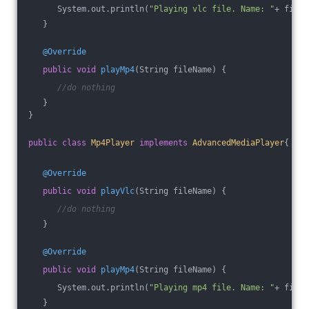
      System.out.println(
"Playing vlc file. Name: "
+ fileN
   }
@Override
public
void
playMp4
(String fileName)
{
//do nothing
   }
}
public
class
Mp4Player
implements
AdvancedMediaPlayer
{
@Override
public
void
playVlc
(String fileName)
{
//do nothing
   }
@Override
public
void
playMp4
(String fileName)
{
      System.out.println(
"Playing mp4 file. Name: "
+ fileN
   }