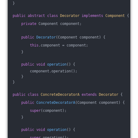
}
public
abstract
class
Decorator
implements
Component
{
private
 Component component;
public
Decorator
(Component component)
{
this
.component = component;
    }
public
void
operation
()
{
        component.operation();
    }
}
public
class
ConcreteDecoratorA
extends
Decorator
{
public
ConcreteDecoratorA
(Component component)
{
super
(component);
    }
public
void
operation
()
{
super
.operation();