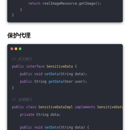
return
 realImageResource.getImage();
    }
}
保护代理
// 定义接口
public
interface
SensitiveData
{
public
void
setData
(String data)
;
public
 String 
getData
(User user)
;
}
// 实现接口
public
class
SensitiveDataImpl
implements
SensitiveData
{
private
 String data;
public
void
setData
(String data)
{