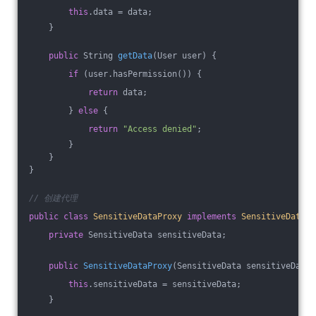
this
.data = data;
    }
public
 String 
getData
(User user)
{
if
 (user.hasPermission()) {
return
 data;
        } 
else
 {
return
"Access denied"
;
        }
    }
}
// 创建代理
public
class
SensitiveDataProxy
implements
SensitiveData
{
private
 SensitiveData sensitiveData;
public
SensitiveDataProxy
(SensitiveData sensitiveData)
this
.sensitiveData = sensitiveData;
    }