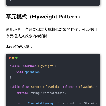
享元模式（Flyweight Pattern）
使用场景：当需要创建大量相似对象的时候，可以使用
享元模式来减少内存消耗。
Java代码示例：
public
interface
Flyweight
{
void
operation
()
;
}
public
class
ConcreteFlyweight
implements
Flyweight
{
private
 String intrinsicState;
public
ConcreteFlyweight
(String intrinsicState)
{