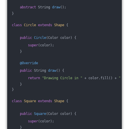
abstract
 String 
draw
()
;
}
class
Circle
extends
Shape
{
public
Circle
(Color color)
{
super
(color);
    }
@Override
public
 String 
draw
()
{
return
"Drawing Circle in "
 + color.fill() + 
" col
    }
}
class
Square
extends
Shape
{
public
Square
(Color color)
{
super
(color);
    }