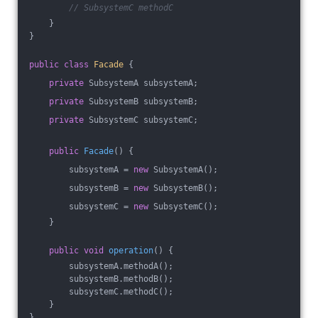
// SubsystemC methodC
    }
}
public
class
Facade
{
private
 SubsystemA subsystemA;
private
 SubsystemB subsystemB;
private
 SubsystemC subsystemC;
public
Facade
()
{
        subsystemA = 
new
 SubsystemA();
        subsystemB = 
new
 SubsystemB();
        subsystemC = 
new
 SubsystemC();
    }
public
void
operation
()
{
        subsystemA.methodA();
        subsystemB.methodB();
        subsystemC.methodC();
    }
}