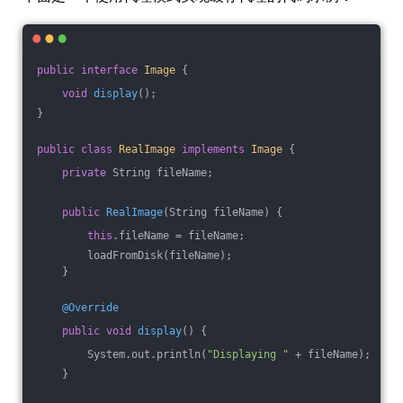
public
interface
Image
{
void
display
()
;
}
public
class
RealImage
implements
Image
{
private
 String fileName;
public
RealImage
(String fileName)
{
this
.fileName = fileName;
        loadFromDisk(fileName);
    }
@Override
public
void
display
()
{
        System.out.println(
"Displaying "
 + fileName);
    }