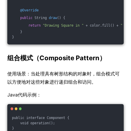
@Override
public
 String 
draw
()
{
return
"Drawing Square in "
 + color.fill() + 
" col
    }
}
组合模式（Composite Pattern）
使用场景：当处理具有树形结构的对象时，组合模式可
以方便地对这些对象进行递归组合和访问。
Java代码示例：
public interface Component {
    void operation();
}