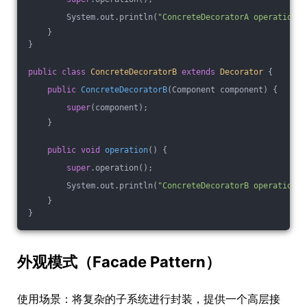
        System.out.println(
"ConcreteDecoratorA operation"
)
    }
}
public
class
ConcreteDecoratorB
extends
Decorator
{
public
ConcreteDecoratorB
(Component component)
{
super
(component);
    }
public
void
operation
()
{
super
.operation();
        System.out.println(
"ConcreteDecoratorB operation"
)
    }
}
外观模式（Facade Pattern）
使用场景：将复杂的子系统进行封装，提供一个高层接