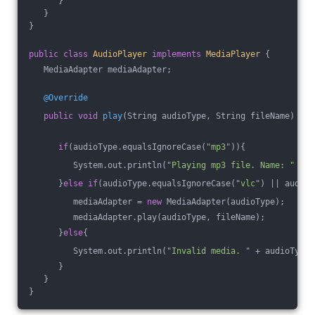
      }
   }
}
public
class
AudioPlayer
implements
MediaPlayer
{
   MediaAdapter mediaAdapter; 
@Override
public
void
play
(String audioType, String fileName)
{  
if
(audioType.equalsIgnoreCase(
"mp3"
)){
         System.out.println(
"Playing mp3 file. Name: "
 + f
      }
else
if
(audioType.equalsIgnoreCase(
"vlc"
) || audioT
         mediaAdapter = 
new
 MediaAdapter(audioType);
         mediaAdapter.play(audioType, fileName);
      }
else
{
         System.out.println(
"Invalid media. "
 + audioType 
      }
   }   
}