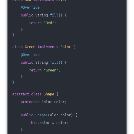
@Override
public
 String 
fill
()
{
return
"Red"
;
    }
}
class
Green
implements
Color
{
@Override
public
 String 
fill
()
{
return
"Green"
;
    }
}
abstract
class
Shape
{
protected
 Color color;
public
Shape
(Color color)
{
this
.color = color;
    }