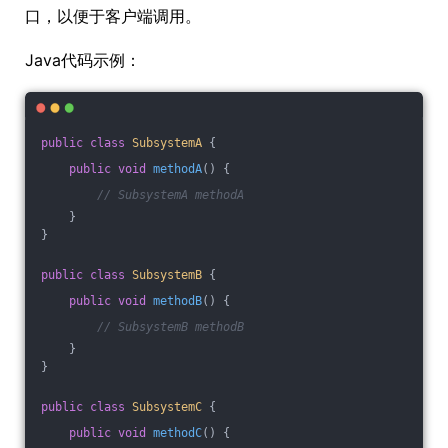
口，以便于客户端调用。
Java代码示例：
public
class
SubsystemA
{
public
void
methodA
()
{
// SubsystemA methodA
    }
}
public
class
SubsystemB
{
public
void
methodB
()
{
// SubsystemB methodB
    }
}
public
class
SubsystemC
{
public
void
methodC
()
{