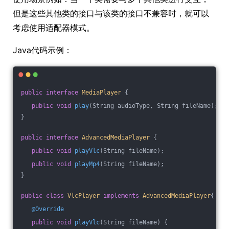
但是这些其他类的接口与该类的接口不兼容时，就可以
考虑使用适配器模式。
Java代码示例：
public
interface
MediaPlayer
{
public
void
play
(String audioType, String fileName)
;
}
public
interface
AdvancedMediaPlayer
{    
public
void
playVlc
(String fileName)
;
public
void
playMp4
(String fileName)
;
}
public
class
VlcPlayer
implements
AdvancedMediaPlayer
{
@Override
public
void
playVlc
(String fileName)
{