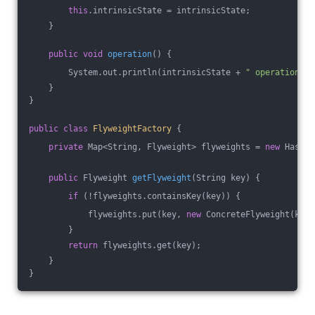
this
.intrinsicState = intrinsicState;
    }
public
void
operation
()
{
        System.out.println(intrinsicState + 
" operation"
);
    }
}
public
class
FlyweightFactory
{
private
 Map<String, Flyweight> flyweights = 
new
 HashMa
public
 Flyweight 
getFlyweight
(String key)
{
if
 (!flyweights.containsKey(key)) {
            flyweights.put(key, 
new
 ConcreteFlyweight(key)
        }
return
 flyweights.get(key);
    }
}