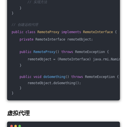
// 实现方法
    }
}
// 创建远程代理
public
class
RemoteProxy
implements
RemoteInterface
{
private
 RemoteInterface remoteObject;
public
RemoteProxy
()
throws
 RemoteException 
{
        remoteObject = (RemoteInterface) java.rmi.Naming.l
    }
public
void
doSomething
()
throws
 RemoteException 
{
        remoteObject.doSomething();
    }
}
虚拟代理