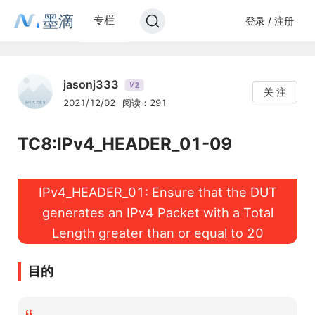
墨滴
专栏
登录 / 注册
jasonj333
2
V
关 注
2021/12/02
阅读：291
TC8:IPv4_HEADER_01-09
IPv4_HEADER_01: Ensure that the DUT
generates an IPv4 Packet with a Total
Length greater than or equal to 20
目的