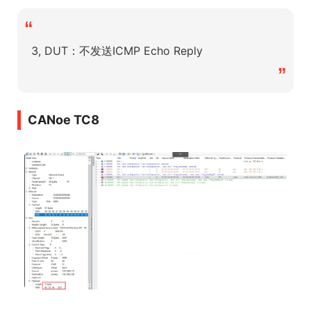
“
3, DUT：不发送ICMP Echo Reply
”
CANoe TC8