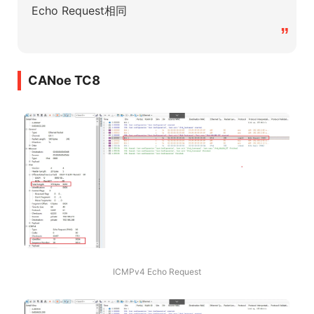
Echo Request相同
”
CANoe TC8
ICMPv4 Echo Request