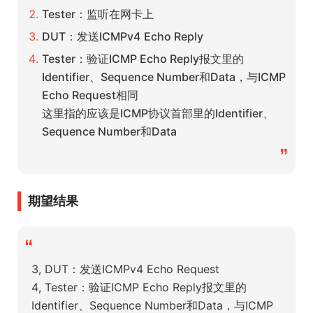
Tester：监听在网卡上
DUT：发送ICMPv4 Echo Reply
Tester：验证ICMP Echo Reply报文里的
Identifier、Sequence Number和Data，与ICMP
Echo Request相同
这里指的应该是ICMP协议首部里的Identifier、
Sequence Number和Data
”
期望结果
“
3, DUT：发送ICMPv4 Echo Request
4, Tester：验证ICMP Echo Reply报文里的
Identifier、Sequence Number和Data，与ICMP